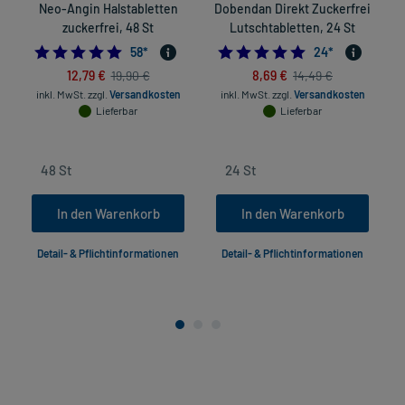
Neo-Angin Halstabletten
Dobendan Direkt Zuckerfrei
zuckerfrei, 48 St
Lutschtabletten, 24 St
4.948275862068965
4.875
58
*
24
*
12,79 €
8,69 €
19,90 €
14,49 €
inkl. MwSt.
zzgl.
Versandkosten
inkl. MwSt.
zzgl.
Versandkosten
Lieferbar
Lieferbar
In den Warenkorb
In den Warenkorb
Detail- & Pflichtinformationen
Detail- & Pflichtinformationen