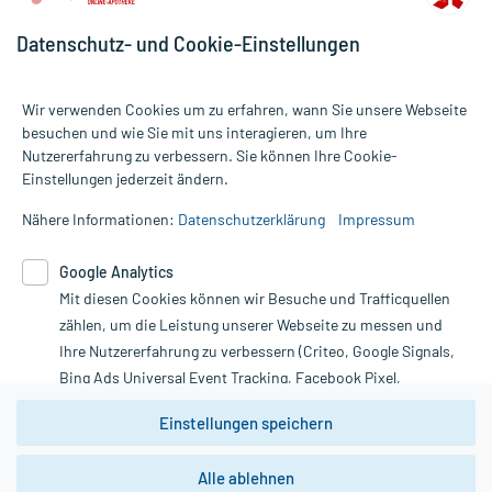
Datenschutz- und Cookie-Einstellungen
Wir verwenden Cookies um zu erfahren, wann Sie unsere Webseite
besuchen und wie Sie mit uns interagieren, um Ihre
Nutzererfahrung zu verbessern. Sie können Ihre Cookie-
Alle Preise gelten inkl. MwSt., ggf. zzgl. Versandkosten
Einstellungen jederzeit ändern.
Informationen auf dieser Website werden ausschließlich für
informative Zwecke zur Verfügung gestellt. Sie ersetzen keinesfalls
Nähere Informationen:
Datenschutzerklärung
Impressum
die Untersuchung und Behandlung durch einen Arzt. Bitte
beachten Sie, dass hierdurch weder Diagnosen gestellt noch
Google Analytics
Therapien eingeleitet werden können. | Diese Webseite benutzt
Mit diesen Cookies können wir Besuche und Trafficquellen
Google Analytics. Lesen Sie bitte dazu die wichtigen Hinweise in
unserer Datenschutzerklärung. Für den Widerruf einer Bestellung
zählen, um die Leistung unserer Webseite zu messen und
nutzen Sie das Formular:
Ihre Nutzererfahrung zu verbessern (Criteo, Google Signals,
Bing Ads Universal Event Tracking, Facebook Pixel,
Vertrag widerrufen
Youtube-Social Plugin).
Einstellungen speichern
Wir weisen darauf hin, dass die
Datenschutzbestimmungen von
Google Analytics
nicht
Alle ablehnen
*Hinweise zu unseren Aktionen und Bewertungen
zwingend den Europäischen Anforderungen gem. EU-