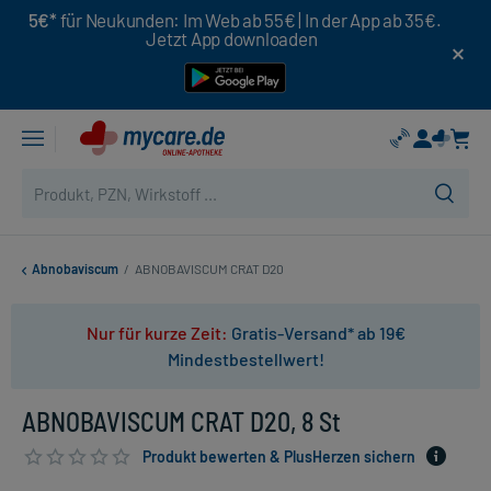
5€*
für Neukunden: Im Web ab 55€ | In der App ab 35€.
Jetzt App downloaden
Abnobaviscum
/
ABNOBAVISCUM CRAT D20
Nur für kurze Zeit:
Gratis-Versand* ab 19€
Mindestbestellwert!
ABNOBAVISCUM CRAT D20, 8 St
Produkt bewerten & PlusHerzen sichern