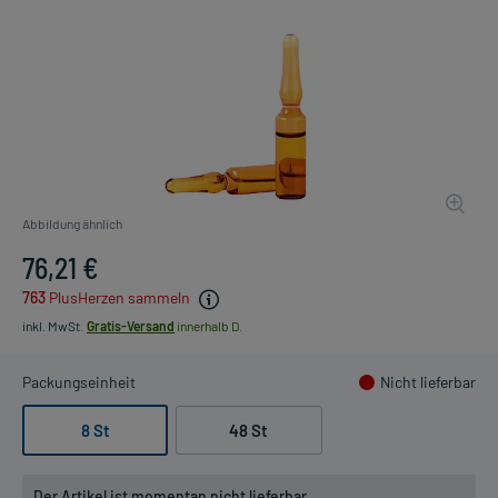
Abbildung ähnlich
76,21 €
763
PlusHerzen sammeln
inkl. MwSt.
Gratis-Versand
innerhalb D.
Packungseinheit
Nicht lieferbar
8 St
48 St
Der Artikel ist momentan nicht lieferbar.