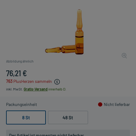
Abbildung ähnlich
76,21 €
763
PlusHerzen sammeln
inkl. MwSt.
Gratis-Versand
innerhalb D.
Packungseinheit
Nicht lieferbar
8 St
48 St
Der Artikel ist momentan nicht lieferbar.