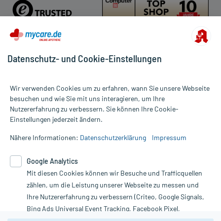
Datenschutz- und Cookie-Einstellungen
Für die Produkte der Kategorie Schwangerschaftsvitamine wurden
88 Bewertungen mit durchschnittlich 4,9 von 5 Sternen
Wir verwenden Cookies um zu erfahren, wann Sie unsere Webseite
abgegeben.
besuchen und wie Sie mit uns interagieren, um Ihre
Nutzererfahrung zu verbessern. Sie können Ihre Cookie-
Alle Preise gelten inkl. MwSt., ggf. zzgl. Versandkosten
Einstellungen jederzeit ändern.
Informationen auf dieser Website werden ausschließlich für
informative Zwecke zur Verfügung gestellt. Sie ersetzen keinesfalls
Nähere Informationen:
Datenschutzerklärung
Impressum
die Untersuchung und Behandlung durch einen Arzt. Bitte
beachten Sie, dass hierdurch weder Diagnosen gestellt noch
Google Analytics
Therapien eingeleitet werden können. | Diese Webseite benutzt
Mit diesen Cookies können wir Besuche und Trafficquellen
Google Analytics. Lesen Sie bitte dazu die wichtigen Hinweise in
unserer Datenschutzerklärung. Für den Widerruf einer Bestellung
zählen, um die Leistung unserer Webseite zu messen und
nutzen Sie das Formular:
Ihre Nutzererfahrung zu verbessern (Criteo, Google Signals,
Bing Ads Universal Event Tracking, Facebook Pixel,
Vertrag widerrufen
Youtube-Social Plugin).