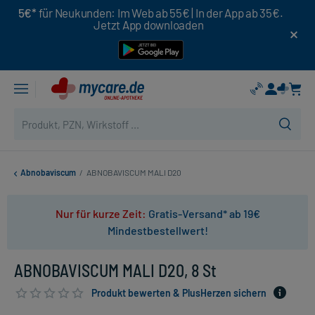
5€*
für Neukunden: Im Web ab 55€ | In der App ab 35€.
Jetzt App downloaden
Abnobaviscum
/
ABNOBAVISCUM MALI D20
Nur für kurze Zeit:
Gratis-Versand* ab 19€
Mindestbestellwert!
ABNOBAVISCUM MALI D20, 8 St
Produkt bewerten & PlusHerzen sichern