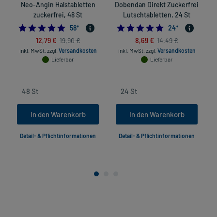
Neo-Angin Halstabletten
Dobendan Direkt Zuckerfrei
zuckerfrei, 48 St
Lutschtabletten, 24 St
4.948275862068965
4.875
58
*
24
*
12,79 €
8,69 €
19,90 €
14,49 €
inkl. MwSt.
zzgl.
Versandkosten
inkl. MwSt.
zzgl.
Versandkosten
Lieferbar
Lieferbar
In den Warenkorb
In den Warenkorb
Detail- & Pflichtinformationen
Detail- & Pflichtinformationen