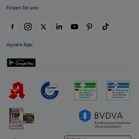
Folgen Sie uns:
AGB
Impressum
Datenschutz
Cookie-Einstellungen
mycare App:
Rückgabe/Widerruf
Barrierefreiheitserklärung