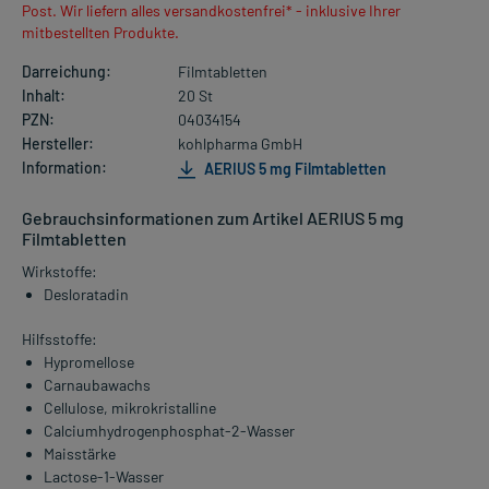
Post. Wir liefern alles versandkostenfrei* - inklusive Ihrer
mitbestellten Produkte.
Darreichung:
Filmtabletten
Inhalt:
20 St
PZN:
04034154
Hersteller:
kohlpharma GmbH
Information:
AERIUS 5 mg Filmtabletten
Gebrauchsinformationen zum Artikel AERIUS 5 mg
Filmtabletten
Wirkstoffe:
Desloratadin
Hilfsstoffe:
Hypromellose
Carnaubawachs
Cellulose, mikrokristalline
Calciumhydrogenphosphat-2-Wasser
Maisstärke
Lactose-1-Wasser