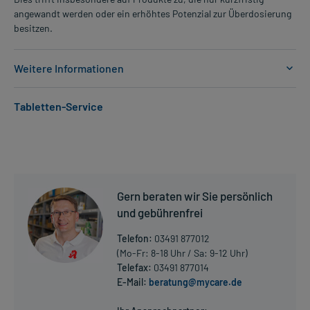
angewandt werden oder ein erhöhtes Potenzial zur Überdosierung
besitzen.
Weitere Informationen
Anwendungsgebiete:
Tabletten-Service
- Allergischer Schnupfen, z.B. Heuschnupfen
- Nesselausschlag
Dosierung und Anwendungshinweise:
Jugendliche ab 12 Jahren und Erwachsene
1 Tablette
Gern beraten wir Sie persönlich
1-mal täglich
und gebührenfrei
unabhängig von der Mahlzeit
Telefon:
03491 877012
Die Gesamtdosis sollte nicht ohne Rücksprache mit einem Arzt
(Mo-Fr: 8-18 Uhr / Sa: 9-12 Uhr)
oder Apotheker überschritten werden.
Telefax:
03491 877014
E-Mail:
beratung@mycare.de
Mehr anzeigen
Art der Anwendung?
Nehmen Sie das Arzneimittel mit Flüssigkeit (z.B. 1 Glas Wasser)