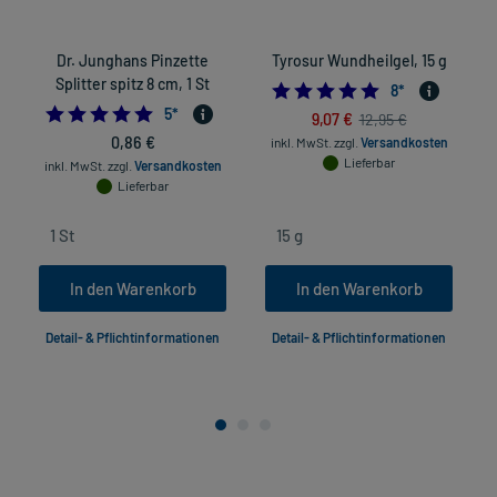
Dr. Junghans Pinzette
Tyrosur Wundheilgel, 15 g
Splitter spitz 8 cm, 1 St
5.0
8
*
5.0
5
*
9,07 €
12,95 €
0,86 €
inkl. MwSt.
zzgl.
Versandkosten
Lieferbar
inkl. MwSt.
zzgl.
Versandkosten
Lieferbar
In den Warenkorb
In den Warenkorb
Detail- & Pflichtinformationen
Detail- & Pflichtinformationen