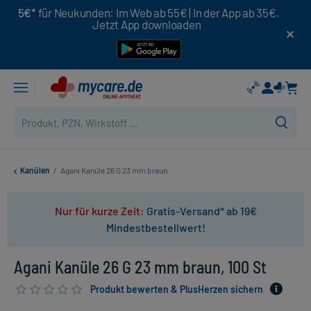
5€*
für Neukunden: Im Web ab 55€ | In der App ab 35€.
Jetzt App downloaden
Kanülen
/
Agani Kanüle 26 G 23 mm braun
Nur für kurze Zeit:
Gratis-Versand* ab 19€
Mindestbestellwert!
Agani Kanüle 26 G 23 mm braun, 100 St
Produkt bewerten & PlusHerzen sichern