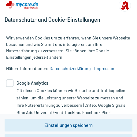
Datenschutz- und Cookie-Einstellungen
Wir verwenden Cookies um zu erfahren, wann Sie unsere Webseite
besuchen und wie Sie mit uns interagieren, um Ihre
Nutzererfahrung zu verbessern. Sie können Ihre Cookie-
Alle Preise gelten inkl. MwSt., ggf. zzgl. Versandkosten
Einstellungen jederzeit ändern.
Informationen auf dieser Website werden ausschließlich für
informative Zwecke zur Verfügung gestellt. Sie ersetzen keinesfalls
Nähere Informationen:
Datenschutzerklärung
Impressum
die Untersuchung und Behandlung durch einen Arzt. Bitte
beachten Sie, dass hierdurch weder Diagnosen gestellt noch
Google Analytics
Therapien eingeleitet werden können. | Diese Webseite benutzt
Mit diesen Cookies können wir Besuche und Trafficquellen
Google Analytics. Lesen Sie bitte dazu die wichtigen Hinweise in
unserer Datenschutzerklärung. Für den Widerruf einer Bestellung
zählen, um die Leistung unserer Webseite zu messen und
nutzen Sie das Formular:
Ihre Nutzererfahrung zu verbessern (Criteo, Google Signals,
Bing Ads Universal Event Tracking, Facebook Pixel,
Vertrag widerrufen
Youtube-Social Plugin).
Einstellungen speichern
Wir weisen darauf hin, dass die