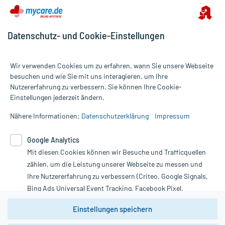
Datenschutz- und Cookie-Einstellungen
Wir verwenden Cookies um zu erfahren, wann Sie unsere Webseite
besuchen und wie Sie mit uns interagieren, um Ihre
Nutzererfahrung zu verbessern. Sie können Ihre Cookie-
Alle Preise gelten inkl. MwSt., ggf. zzgl. Versandkosten
Einstellungen jederzeit ändern.
Informationen auf dieser Website werden ausschließlich für
informative Zwecke zur Verfügung gestellt. Sie ersetzen keinesfalls
Nähere Informationen:
Datenschutzerklärung
Impressum
die Untersuchung und Behandlung durch einen Arzt. Bitte
beachten Sie, dass hierdurch weder Diagnosen gestellt noch
Google Analytics
Therapien eingeleitet werden können. | Diese Webseite benutzt
Mit diesen Cookies können wir Besuche und Trafficquellen
Google Analytics. Lesen Sie bitte dazu die wichtigen Hinweise in
unserer Datenschutzerklärung. Für den Widerruf einer Bestellung
zählen, um die Leistung unserer Webseite zu messen und
nutzen Sie das Formular:
Ihre Nutzererfahrung zu verbessern (Criteo, Google Signals,
Bing Ads Universal Event Tracking, Facebook Pixel,
Vertrag widerrufen
Youtube-Social Plugin).
Einstellungen speichern
Wir weisen darauf hin, dass die