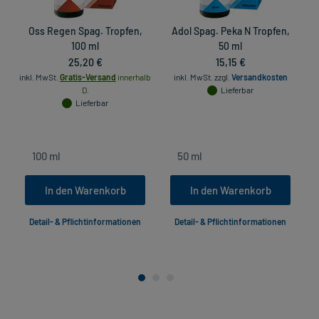
Oss Regen Spag. Tropfen,
Adol Spag. Peka N Tropfen,
100 ml
50 ml
25,20 €
15,15 €
inkl. MwSt.
Gratis-Versand
innerhalb
inkl. MwSt.
zzgl.
Versandkosten
D.
Lieferbar
in
Lieferbar
In den Warenkorb
In den Warenkorb
Detail- & Pflichtinformationen
Detail- & Pflichtinformationen