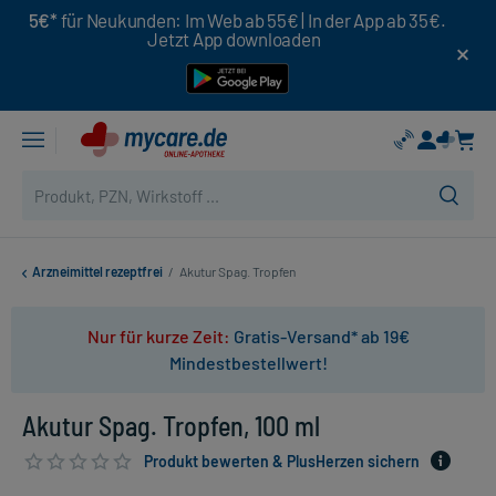
5€*
für Neukunden: Im Web ab 55€ | In der App ab 35€.
Jetzt App downloaden
Arzneimittel rezeptfrei
/
Akutur Spag. Tropfen
Nur für kurze Zeit:
Gratis-Versand* ab 19€
Mindestbestellwert!
Akutur Spag. Tropfen, 100 ml
Produkt bewerten & PlusHerzen sichern