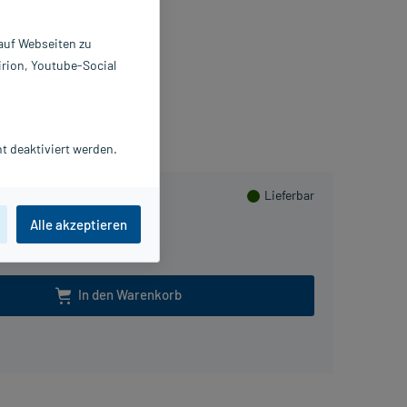
 St
3425763
 auf Webseiten zu
ALUS Pharma GmbH
irion, Youtube-Social
Beipackzettel als PDF
PlusHerzen sammeln
t deaktiviert werden.
Lieferbar
Alle akzeptieren
100 St
In den Warenkorb