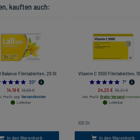
en, kauften auch:
0 Balance Filmtabletten, 20 St
Vitamin C 1000 Filmtabletten, 1
5.0
5.0
20
*
7
*
14,19 €
24,23 €
19,69 €
35,21 €
kl. MwSt.
zzgl.
Versandkosten
inkl. MwSt.
Gratis-Versand
innerhalb
Lieferbar
Lieferbar
In den Warenkorb
In den Warenkorb