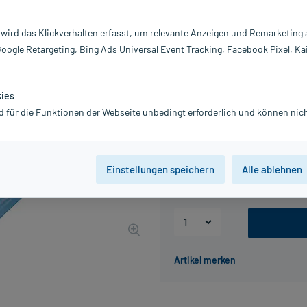
Inhalt:
60
PZN:
0
 wird das Klickverhalten erfasst, um relevante Anzeigen und Remarketing
Hersteller:
S
Google Retargeting, Bing Ads Universal Event Tracking, Facebook Pixel, Ka
Information:
32,70 €
UVP
37,98 €
327
kies
d für die Funktionen der Webseite unbedingt erforderlich und können nich
inkl. MwSt.
Gratis-Versand
innerhalb D.
Packungseinheit
Einstellungen speichern
Alle ablehnen
30 St
60 St