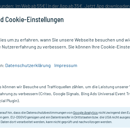
unden: Im Web ab 55€ | In der App ab 35€. Jetzt App downloade
d Cookie-Einstellungen
es um zu erfahren, wann Sie unsere Webseite besuchen und wie
e Nutzererfahrung zu verbessern. Sie können Ihre Cookie-Einste
nlösen
Rezeptur
Aktion %
en:
Datenschutzerklärung
Impressum
/
Alepafort Hartkapseln
s können wir Besuche und Trafficquellen zählen, um die Leistung unsere
Nur für kurze Zeit:
Gratis-Versand* ab 19€ Mindestbestellwert!
fahrung zu verbessern (Criteo, Google Signals, Bing Ads Universal Event 
ial Plugin).
arauf hin, dass die Datenschutzbestimmungen von
Google Analytics
nicht zwingend den E
Pflanzliches Arzneimittel bei Lebe
n gem. EU-DSGVO genügen und ein Datentransfer in Drittstaaten bzw. die USA nicht ausg
 Daten dort verarbeitet werden, kann nicht geprüft und nachvollzogen werden.
Darreichung:
Ha