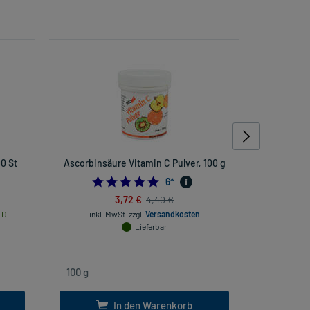
00 St
Ascorbinsäure Vitamin C Pulver, 100 g
Magnesium
5.0
6
*
3,72 €
4,40 €
 D.
inkl. MwSt.
zzgl.
Versandkosten
Lieferbar
inkl. Mw
In den Warenkorb