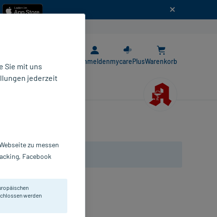
n
E-Rezept App
Anmelden
mycarePlus
Warenkorb
 Sie mit uns
llungen jederzeit
r Webseite zu messen
Tracking, Facebook
uropäischen
rerkrankungen.
eschlossen werden
rtkapseln