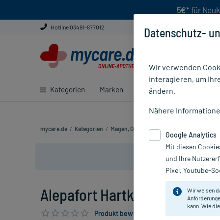
5€*
für Neuk
Hotline 03491-877012
Datenschutz- un
Wir verwenden Cooki
interagieren, um Ihr
Kategorien
Marken
Ratgeber
E-Rezept ei
ändern.
Nähere Information
mycare.de
/
Kategorien
/
Magen, Darm & Verdauung
/
Leber & Galle
Google Analytics
Mit diesen Cookie
und Ihre Nutzerer
Pixel, Youtube-Soc
Alepafort Hartkapseln, 60 St
Wir weisen d
Anforderunge
kann. Wie die
Produkt bewerten & PlusHerzen sichern