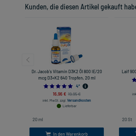
Kunden, die diesen Artikel gekauft hab
Dr. Jacob's Vitamin D3K2 Öl 800 IE/20
Laif 90
mcg D3+K2 640 Tropfen, 20 ml
5.0
4
*
16,96 €
19,95 €
in
inkl. MwSt.
zzgl.
Versandkosten
Lieferbar
In den Warenkorb