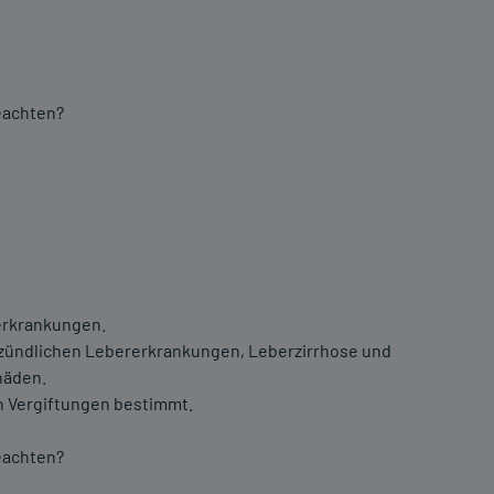
beachten?
rerkrankungen.
zündlichen Lebererkrankungen, Leberzirrhose und
häden.
en Vergiftungen bestimmt.
beachten?