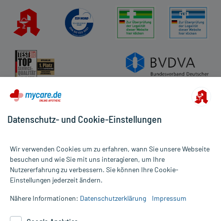
Datenschutz- und Cookie-Einstellungen
Wir verwenden Cookies um zu erfahren, wann Sie unsere Webseite
besuchen und wie Sie mit uns interagieren, um Ihre
Nutzererfahrung zu verbessern. Sie können Ihre Cookie-
Alle Preise gelten inkl. MwSt., ggf. zzgl. Versandkosten
Einstellungen jederzeit ändern.
Informationen auf dieser Website werden ausschließlich für
informative Zwecke zur Verfügung gestellt. Sie ersetzen keinesfalls
Nähere Informationen:
Datenschutzerklärung
Impressum
die Untersuchung und Behandlung durch einen Arzt. Bitte
beachten Sie, dass hierdurch weder Diagnosen gestellt noch