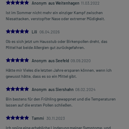
5.0
Anonym aus Weitenhagen
11.03.2022
Ist im Sommer nicht mehr ein einziger Kampf zwischen
Niesattacken, verstopfter Nase oder extremer Müdigkeit.
5.0
Lili
06.04.2026
Ob es sich jetzt um Hausstub oder Birkenpollen dreht, das
Mittel hat beide Allergien gut zurückgefahren.
5.0
Anonym aus Seefeld
09.09.2020
Hätte mir Vieles die letzten Jahre ersparen können, wenn ich
gewusst hätte, dass es so ein Mittel gibt.
5.0
Anonym aus Siershahn
08.02.2024
Bin bestens für den Frühling gewappnet und die Temperaturen
lassen auf die ersten Pollen schließen.
5.0
Tammi
30.11.2023
Ich spüre eine erhebliche Linderung meiner Symptome, und