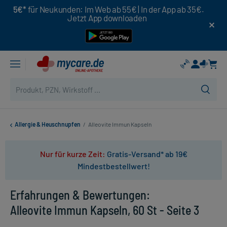
5€*
für Neukunden: Im Web ab 55€ | In der App ab 35€.
Jetzt App downloaden
Allergie & Heuschnupfen
/
Alleovite Immun Kapseln
Nur für kurze Zeit:
Gratis-Versand* ab 19€
Mindestbestellwert!
Erfahrungen & Bewertungen:
Alleovite Immun Kapseln, 60 St - Seite 3