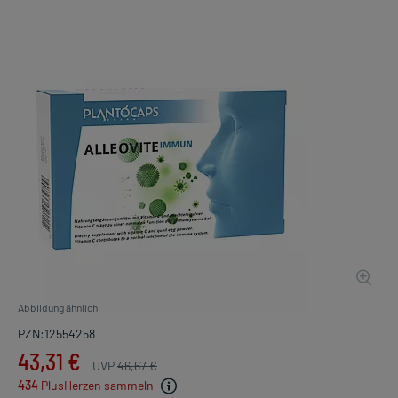
Abbildung ähnlich
PZN:12554258
43,31 €
UVP
46,67 €
434
PlusHerzen sammeln