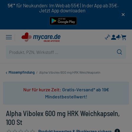
5€*
für Neukunden: Im Web ab 55€ | In der App ab 35€.
Jetzt App downloaden
Missempfindung
/
Alpha Vibolex 600 mg HRK Weichkapseln
Nur für kurze Zeit:
Gratis-Versand* ab 19€
Mindestbestellwert!
Alpha Vibolex 600 mg HRK Weichkapseln,
100 St
Produkt bewerten & PlusHerzen sichern