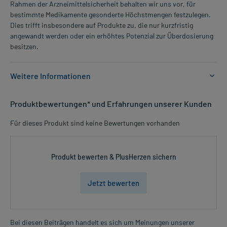
Rahmen der Arzneimittelsicherheit behalten wir uns vor, für
bestimmte Medikamente gesonderte Höchstmengen festzulegen.
Dies trifft insbesondere auf Produkte zu, die nur kurzfristig
angewandt werden oder ein erhöhtes Potenzial zur Überdosierung
besitzen.
Weitere Informationen
Anwendungsgebiete:
Produktbewertungen* und Erfahrungen unserer Kunden
- Missempfindung bei diabetischer Neuropathie
Für dieses Produkt sind keine Bewertungen vorhanden
Dosierung und Anwendungshinweise:
Erwachsene
1 Kapsel
Produkt bewerten & PlusHerzen sichern
1-mal täglich
vor der ersten Mahlzeit (ca. 30 Minuten)
Jetzt bewerten
Die Gesamtdosis sollte nicht ohne Rücksprache mit einem Arzt
oder Apotheker überschritten werden.
Bei diesen Beiträgen handelt es sich um Meinungen unserer