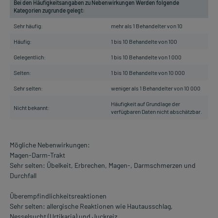
Bei den Häufigkeitsangaben zu Nebenwirkungen Werden folgende
Kategorien zugrunde gelegt:
Sehr häufig:
mehr als 1 Behandelter von 10
Häufig:
1 bis 10 Behandelte von 100
Gelegentlich:
1 bis 10 Behandelte von 1 000
Selten:
1 bis 10 Behandelte von 10 000
Sehr selten:
weniger als 1 Behandelter von 10 000
Häufigkeit auf Grundlage der
Nicht bekannt:
verfügbaren Daten nicht abschätzbar.
Mögliche Nebenwirkungen:
Magen-Darm-Trakt
Sehr selten: Übelkeit, Erbrechen, Magen-, Darmschmerzen und
Durchfall
Überempfindlichkeitsreaktionen
Sehr selten: allergische Reaktionen wie Hautausschlag,
Nesselsucht (Urtikaria) und Juckreiz