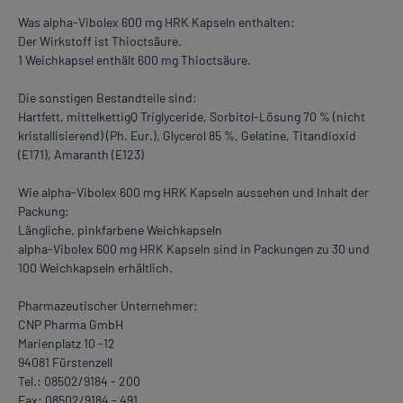
Was alpha-Vibolex 600 mg HRK Kapseln enthalten:
Der Wirkstoff ist Thioctsäure.
1 Weichkapsel enthält 600 mg Thioctsäure.
Die sonstigen Bestandteile sind:
Hartfett, mittelkettigQ Triglyceride, Sorbitol-Lösung 70 % (nicht
kristallisierend) (Ph. Eur.), Glycerol 85 %, Gelatine, Titandioxid
(E171), Amaranth (E123)
Wie alpha-Vibolex 600 mg HRK Kapseln aussehen und Inhalt der
Packung:
Längliche, pinkfarbene Weichkapseln
alpha-Vibolex 600 mg HRK Kapseln sind in Packungen zu 30 und
100 Weichkapseln erhältlich.
Pharmazeutischer Unternehmer:
CNP Pharma GmbH
Marienplatz 10 -12
94081 Fürstenzell
Tel.: 08502/9184 - 200
Fax: 08502/9184 - 491