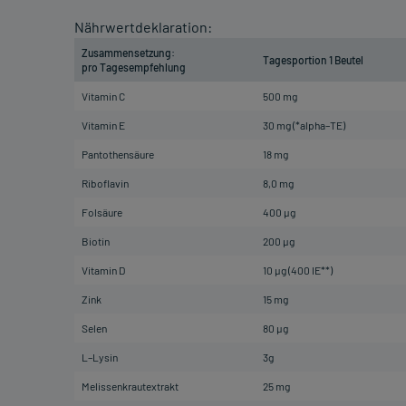
Nährwertdeklaration:
Zusammensetzung:
Tagesportion 1 Beutel
pro Tagesempfehlung
Vitamin C
500 mg
Vitamin E
30 mg (*alpha–TE)
Pantothensäure
18 mg
Riboflavin
8,0 mg
Folsäure
400 µg
Biotin
200 µg
Vitamin D
10 µg (400 IE**)
Zink
15 mg
Selen
80 µg
L–Lysin
3g
Melissenkrautextrakt
25 mg