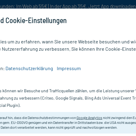
unden: Im Web ab 55€ | In der App ab 35€. Jetzt App downloade
d Cookie-Einstellungen
es um zu erfahren, wann Sie unsere Webseite besuchen und wie
e Nutzererfahrung zu verbessern. Sie können Ihre Cookie-Einste
nlösen
Rezeptur
Aktion %
en:
Datenschutzerklärung
Impressum
Pulver
s können wir Besuche und Trafficquellen zählen, um die Leistung unsere
Nur für kurze Zeit:
Gratis-Versand* ab 19€ Mindestbestellwert!
fahrung zu verbessern (Criteo, Google Signals, Bing Ads Universal Event 
ial Plugin).
St
arauf hin, dass die Datenschutzbestimmungen von
Google Analytics
nicht zwingend den E
Nahrungsergänzungsmittel mit L-L
n gem. EU-DSGVO genügen und ein Datentransfer in Drittstaaten bzw. die USA nicht ausg
 Daten dort verarbeitet werden, kann nicht geprüft und nachvollzogen werden.
Darreichung:
Pu