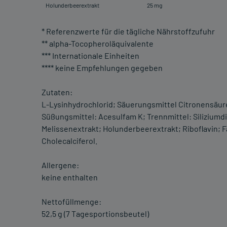
Holunderbeerextrakt
25 mg
* Referenzwerte für die tägliche Nährstoffzufuhr
** alpha-Tocopheroläquivalente
*** Internationale Einheiten
**** keine Empfehlungen gegeben
Zutaten:
L-Lysinhydrochlorid; Säuerungsmittel Citronensäur
Süßungsmittel: Acesulfam K; Trennmittel: Silizium
Melissenextrakt; Holunderbeerextrakt; Riboflavin; F
Cholecalciferol.
Allergene:
keine enthalten
Nettofüllmenge:
52,5 g (7 Tagesportionsbeutel)