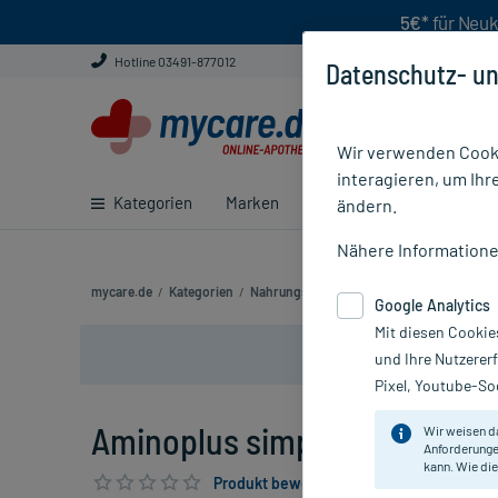
5€*
für Neuk
Hotline 03491-877012
Datenschutz- un
Wir verwenden Cooki
interagieren, um Ihr
Kategorien
Marken
Ratgeber
E-Rezept ei
ändern.
Nähere Information
mycare.de
/
Kategorien
/
Nahrungsergänzung
/
Aminoplus simplex 
Google Analytics
Mit diesen Cookie
und Ihre Nutzerer
Pixel, Youtube-Soc
Aminoplus simplex Pulver, 7 
Wir weisen d
Anforderunge
kann. Wie die
Produkt bewerten & PlusHerzen sichern