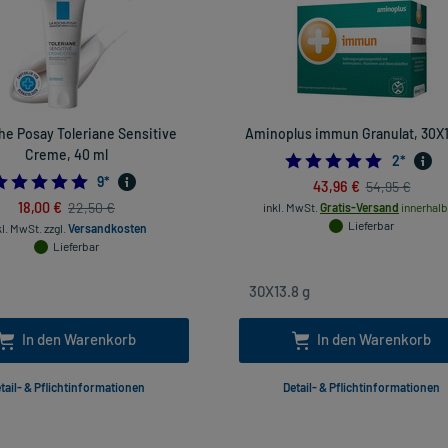
he Posay Toleriane Sensitive
Aminoplus immun Granulat, 30X1
Creme, 40 ml
5.0
2
*
5.0
9
*
43,96 €
54,95 €
18,00 €
22,50 €
inkl. MwSt.
Gratis-Versand
innerhalb
Lieferbar
kl. MwSt.
zzgl.
Versandkosten
Lieferbar
In den Warenkorb
In den Warenkorb
tail- & Pflichtinformationen
Detail- & Pflichtinformationen