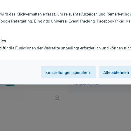
Inhalt:
7 
PZN:
13
 wird das Klickverhalten erfasst, um relevante Anzeigen und Remarketing
Hersteller:
Ky
Google Retargeting, Bing Ads Universal Event Tracking, Facebook Pixel, Ka
11,96 €
UVP
14,95 €
120
Pl
inkl. MwSt.
zzgl.
Versandkosten
kies
d für die Funktionen der Webseite unbedingt erforderlich und können nich
Einstellungen speichern
Alle ablehnen