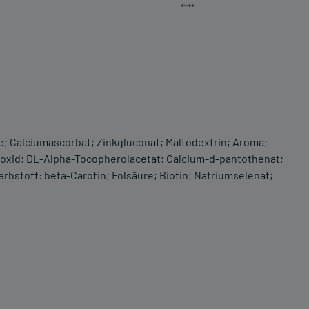
****
e; Calciumascorbat; Zinkgluconat; Maltodextrin; Aroma;
dioxid; DL-Alpha-Tocopherolacetat; Calcium-d-pantothenat;
arbstoff: beta-Carotin; Folsäure; Biotin; Natriumselenat;