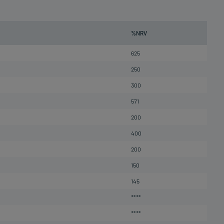
%NRV
625
250
300
571
200
400
200
150
145
****
****