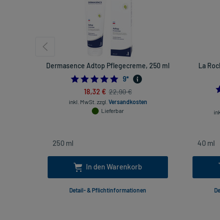
Dermasence Adtop Pflegecreme, 250 ml
La Roc
5.0
9
*
18,32 €
22,90 €
inkl. MwSt.
zzgl.
Versandkosten
Lieferbar
in
In den Warenkorb
Detail- & Pflichtinformationen
De