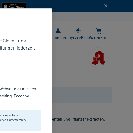
n
E-Rezept App
Anmelden
mycarePlus
Warenkorb
 Sie mit uns
llungen jederzeit
r Webseite zu messen
Tracking, Facebook
uropäischen
ysin, Vitaminen, Spurenelementen und Pflanzenextrakten.
eschlossen werden
lver