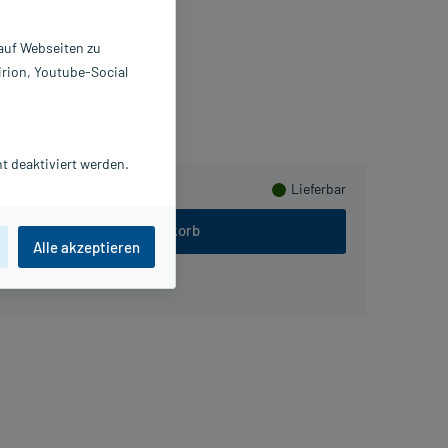
St
330526
 auf Webseiten zu
berg Vital GmbH
irion, Youtube-Social
usHerzen sammeln
t deaktiviert werden.
Lieferbar
In den Warenkorb
Alle akzeptieren