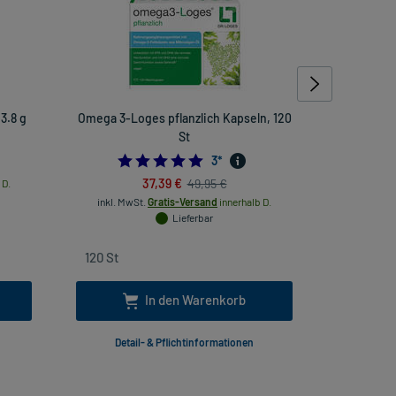
3.8 g
Omega 3-Loges pflanzlich Kapseln, 120
Zovirax 
St
5.0
3
*
37,39 €
49,95 €
 D.
inkl
inkl. MwSt.
Gratis-Versand
innerhalb D.
Lieferbar
In den Warenkorb
Detail- & Pflichtinformationen
Deta