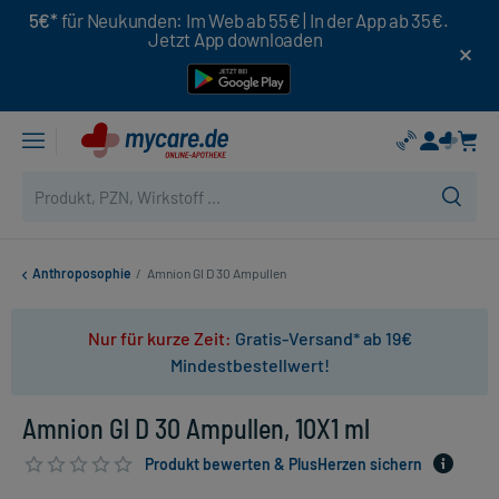
5€*
für Neukunden: Im Web ab 55€ | In der App ab 35€.
Jetzt App downloaden
Anthroposophie
/
Amnion Gl D 30 Ampullen
Nur für kurze Zeit:
Gratis-Versand* ab 19€
Mindestbestellwert!
Amnion Gl D 30 Ampullen, 10X1 ml
Produkt bewerten & PlusHerzen sichern