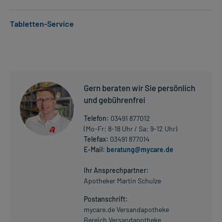
Anwendungsgebiete:
Tabletten-Service
- Bakterieninfektionen, wie:
- Bakterieninfektionen des Hals-Nasen-Ohren-Bereichs, wie:
- Nasennebenhöhlenentzündung (Sinusitis)
- Mittelohrentzündung (Otitis media)
- Mandelentzündung
- Rachenentzündung (Pharyngitis)
Gern beraten wir Sie persönlich
- Bakterieninfektionen der Atemwege, wie:
- Chronische Bronchitis
und gebührenfrei
- Zu Hause erworbene bakterielle Lungenentzündung
Telefon:
03491 877012
- Bakterieninfektion der Harnwege, wie:
(Mo-Fr: 8-18 Uhr / Sa: 9-12 Uhr)
- Akute Harnblasenentzündung
Telefax:
03491 877014
- Ausscheidung von Bakterien mit dem Urin in der
E-Mail:
beratung@mycare.de
Schwangerschaft
Mehr anzeigen
- Bakterieninfektion der Niere, wie:
Ihr Ansprechpartner:
- Nierenbeckenentzündung mit Gewebsbeteiligung
Apotheker Martin Schulze
(Parenchym)
- Akute Nierenbecken- und Nierenkörperchenentzündung
Postanschrift:
(Pyelonephritis)
mycare.de Versandapotheke
- Typhus (auch zur Behandlung von Dauerausscheidern)
Bereich Versandapotheke