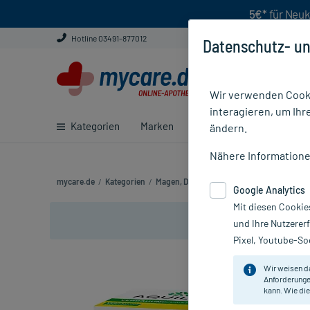
5€*
für Neuk
Hotline 03491-877012
Datenschutz- un
Wir verwenden Cooki
interagieren, um Ihr
Kategorien
Marken
Ratgeber
E-Rezept ei
ändern.
Nähere Information
mycare.de
/
Kategorien
/
Magen, Darm & Verdauung
/
Blähungen & 
Google Analytics
Mit diesen Cookie
und Ihre Nutzerer
Pixel, Youtube-Soc
Wir weisen d
Anforderunge
kann. Wie die