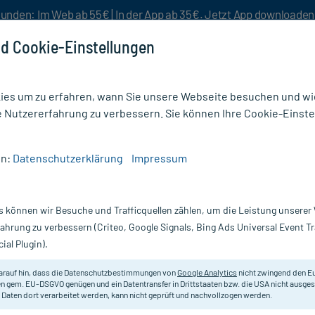
unden: Im Web ab 55€ | In der App ab 35€. Jetzt App downloade
d Cookie-Einstellungen
es um zu erfahren, wann Sie unsere Webseite besuchen und wie
e Nutzererfahrung zu verbessern. Sie können Ihre Cookie-Einste
nlösen
Rezeptur
Aktion %
en:
Datenschutzerklärung
Impressum
Verdauungsstörungen
/
Aquilea Verdauung Kautabletten
s können wir Besuche und Trafficquellen zählen, um die Leistung unsere
Nur für kurze Zeit:
Gratis-Versand* ab 19€ Mindestbestellwert!
fahrung zu verbessern (Criteo, Google Signals, Bing Ads Universal Event 
ial Plugin).
Erfahrungen & B
arauf hin, dass die Datenschutzbestimmungen von
Google Analytics
nicht zwingend den E
n gem. EU-DSGVO genügen und ein Datentransfer in Drittstaaten bzw. die USA nicht ausg
 Daten dort verarbeitet werden, kann nicht geprüft und nachvollzogen werden.
Aquilea Verdauung