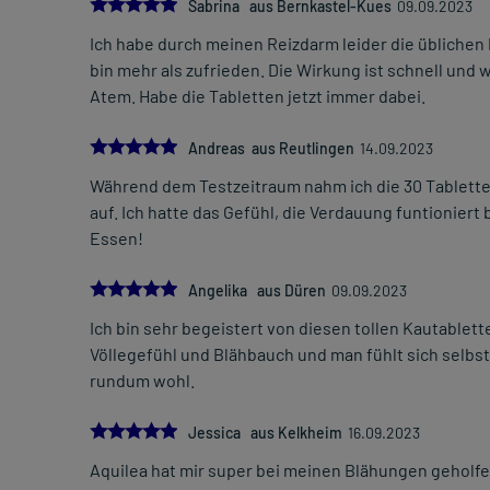
5.0
Sabrina aus Bernkastel-Kues
09.09.2023
Ich habe durch meinen Reizdarm leider die üblichen
bin mehr als zufrieden. Die Wirkung ist schnell und wi
Atem. Habe die Tabletten jetzt immer dabei.
5.0
Andreas aus Reutlingen
14.09.2023
Während dem Testzeitraum nahm ich die 30 Tabletten 
auf. Ich hatte das Gefühl, die Verdauung funtioniert
Essen!
5.0
Angelika aus Düren
09.09.2023
Ich bin sehr begeistert von diesen tollen Kautable
Völlegefühl und Blähbauch und man fühlt sich selbs
rundum wohl.
5.0
Jessica aus Kelkheim
16.09.2023
Aquilea hat mir super bei meinen Blähungen geholfe