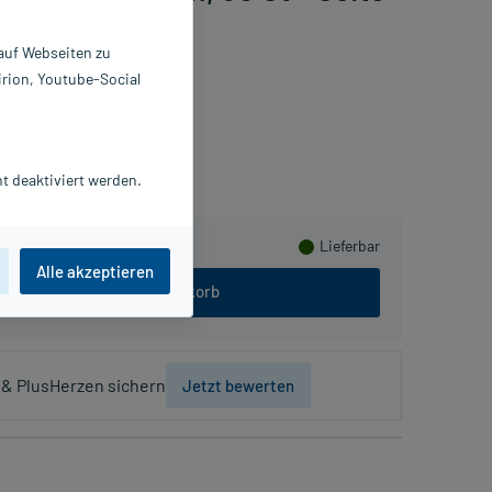
 auf Webseiten zu
irion, Youtube-Social
mmeln
t deaktiviert werden.
Lieferbar
Alle akzeptieren
In den Warenkorb
& PlusHerzen sichern
Jetzt bewerten