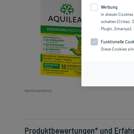
Werbung
In diesen Cookies
schalten (Criteo, 
Plugin, Emarsys).
Funktionelle Coo
Diese Cookies sin
Abbildung ähnlich
Produktbewertungen* und Erfah