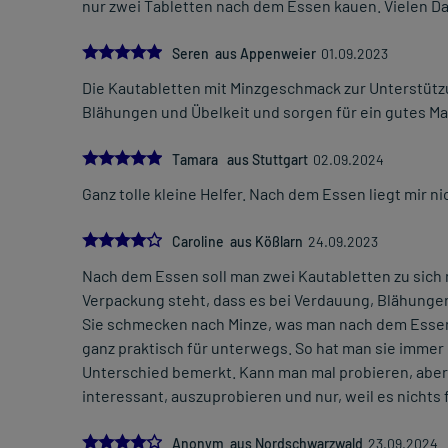
nur zwei Tabletten nach dem Essen kauen. Vielen Da
5.0
Seren aus Appenweier
01.09.2023
Die Kautabletten mit Minzgeschmack zur Unterstütz
Blähungen und Übelkeit und sorgen für ein gutes 
5.0
Tamara aus Stuttgart
02.09.2024
Ganz tolle kleine Helfer. Nach dem Essen liegt mir n
4.0
Caroline aus Kößlarn
24.09.2023
Nach dem Essen soll man zwei Kautabletten zu sich 
Verpackung steht, dass es bei Verdauung, Blähungen 
Sie schmecken nach Minze, was man nach dem Essen
ganz praktisch für unterwegs. So hat man sie immer gr
Unterschied bemerkt. Kann man mal probieren, aber
interessant, auszuprobieren und nur, weil es nichts f
4.0
Anonym aus Nordschwarzwald
23.09.2024