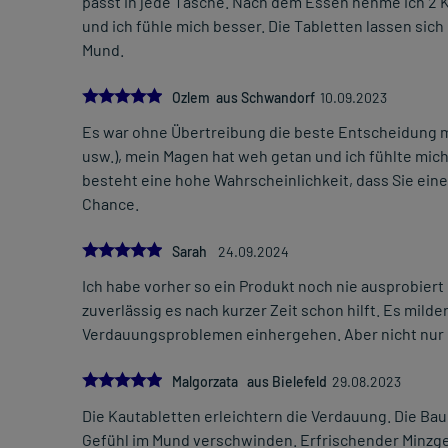
passt in jede Tasche. Nach dem Essen nehme ich 2 
und ich fühle mich besser. Die Tabletten lassen si
Mund.
5.0
Ozlem aus Schwandorf
10.09.2023
Es war ohne Übertreibung die beste Entscheidung m
usw.), mein Magen hat weh getan und ich fühlte mic
besteht eine hohe Wahrscheinlichkeit, dass Sie ein
Chance.
5.0
Sarah
24.09.2024
Ich habe vorher so ein Produkt noch nie ausprobiert
zuverlässig es nach kurzer Zeit schon hilft. Es mild
Verdauungsproblemen einhergehen. Aber nicht nur da
5.0
Malgorzata aus Bielefeld
29.08.2023
Die Kautabletten erleichtern die Verdauung. Die 
Gefühl im Mund verschwinden. Erfrischender Minzg