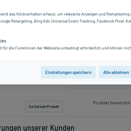
2
 wird das Klickverhalten erfasst, um relevante Anzeigen und Remarketing
Google Retargeting, Bing Ads Universal Event Tracking, Facebook Pixel, Ka
PZN:18167172
11,45 €
kies
115
PlusHerzen sa
d für die Funktionen der Webseite unbedingt erforderlich und können nich
inkl. MwSt.
zzgl.
Versandkosten
Einstellungen speichern
Alle ablehnen
Produkt bewerten 
Zurück zum Produkt
rungen unserer Kunden