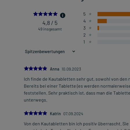
4.836734693877551
5
4
4,8 / 5
3
49 insgesamt
2
1
5.0
Anna
10.09.2023
Ich finde de Kautabletten sehr gut, sowohl von den 
Bereits bei einer Tablette (es werden normalerweis
feststellen. Sehr praktisch ist, dass man die Table
unterwegs.
5.0
Katrin
07.09.2024
Von den Kautabletten bin ich positiv überrascht. Si