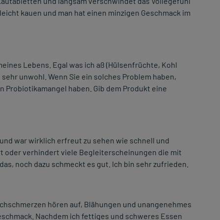
Kautabletten und langsam verschwindet das Völlegefühl
ch leicht kauen und man hat einen minzigen Geschmack im
eines Lebens. Egal was ich aß (Hülsenfrüchte, Kohl
h sehr unwohl. Wenn Sie ein solches Problem haben,
en Probiotikamangel haben. Gib dem Produkt eine
 und war wirklich erfreut zu sehen wie schnell und
ert oder verhindert viele Begleiterscheinungen die mit
s, noch dazu schmeckt es gut. Ich bin sehr zufrieden.
Bauchschmerzen hören auf, Blähungen und unangenehmes
eschmack. Nachdem ich fettiges und schweres Essen