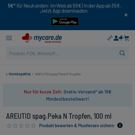
5€*
für Neukunden: Im Web ab 55€ | In der App ab 35€.
Jetzt App downloaden
Homöopathie
/
AREUTID spag.Peka N Tropfen
Nur für kurze Zeit:
Gratis-Versand* ab 19€
Mindestbestellwert!
AREUTID spag.Peka N Tropfen, 100 ml
Produkt bewerten & PlusHerzen sichern