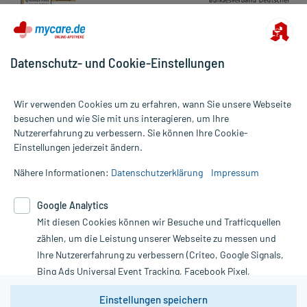
Datenschutz- und Cookie-Einstellungen
Wir verwenden Cookies um zu erfahren, wann Sie unsere Webseite
besuchen und wie Sie mit uns interagieren, um Ihre
Nutzererfahrung zu verbessern. Sie können Ihre Cookie-
Alle Preise gelten inkl. MwSt., ggf. zzgl. Versandkosten
Einstellungen jederzeit ändern.
Informationen auf dieser Website werden ausschließlich für
informative Zwecke zur Verfügung gestellt. Sie ersetzen keinesfalls
Nähere Informationen:
Datenschutzerklärung
Impressum
die Untersuchung und Behandlung durch einen Arzt. Bitte
beachten Sie, dass hierdurch weder Diagnosen gestellt noch
Google Analytics
Therapien eingeleitet werden können. | Diese Webseite benutzt
Mit diesen Cookies können wir Besuche und Trafficquellen
Google Analytics. Lesen Sie bitte dazu die wichtigen Hinweise in
unserer Datenschutzerklärung. Für den Widerruf einer Bestellung
zählen, um die Leistung unserer Webseite zu messen und
nutzen Sie das Formular:
Ihre Nutzererfahrung zu verbessern (Criteo, Google Signals,
Bing Ads Universal Event Tracking, Facebook Pixel,
Vertrag widerrufen
Youtube-Social Plugin).
Einstellungen speichern