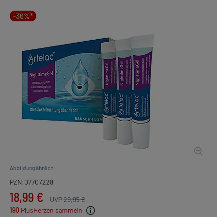
-36%*
Abbildung ähnlich
PZN:07707228
18,99 €
UVP
29,95 €
190
PlusHerzen sammeln