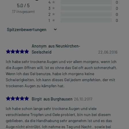
4
0
5,0 / 5
3
0
17 insgesamt
2
0
1
0
Anonym aus Neunkirchen-
5.0
Seelscheid
22.06.2016
Ich habe sehr trockene Augen und vor allem morgens, wenn ich
die Augen öffnen will, ist es ohne das Gel oft auch schmerzhaft.
Wenn ich das Gel benutze, habe ich morgens keine
Schwierigkeiten. Ich kann dieses Gel jedem empfehlen, der mit
trockenen Augen zu kämpfen hat.
5.0
Birgit aus Burghausen
26.10.2017
Ich habe schon lange sehr trockene Augen und viele
verschiedene Tropfen und Gele probiert, bin nun bei diesem
geblieben, da die Handhabung sehr angenehm ist und es das
Auge nicht eintrübt. Ich nehme es Tag und Nacht , sowie bei