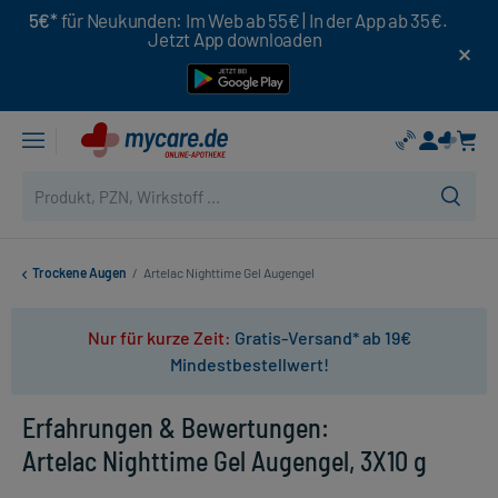
5€*
für Neukunden: Im Web ab 55€ | In der App ab 35€.
Jetzt App downloaden
Trockene Augen
/
Artelac Nighttime Gel Augengel
Nur für kurze Zeit:
Gratis-Versand* ab 19€
Mindestbestellwert!
Erfahrungen & Bewertungen:
Artelac Nighttime Gel Augengel, 3X10 g