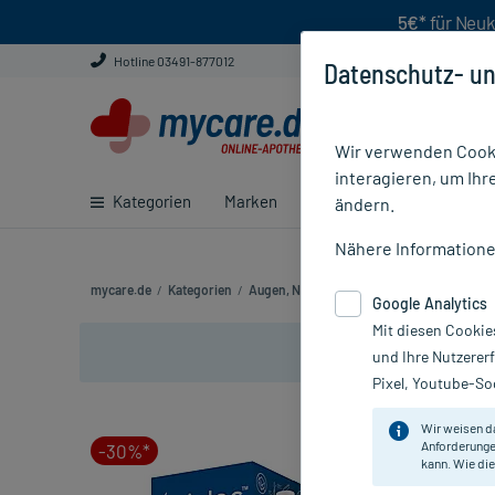
5€*
für Neuk
Hotline 03491-877012
Datenschutz- un
Wir verwenden Cooki
interagieren, um Ihr
Kategorien
Marken
Ratgeber
E-Rezept ei
ändern.
Nähere Information
mycare.de
/
Kategorien
/
Augen, Nase & Ohren
/
Augen
/
Trockene
Google Analytics
Mit diesen Cookie
und Ihre Nutzerer
Pixel, Youtube-Soc
Wir weisen d
Anforderunge
-30%*
kann. Wie die