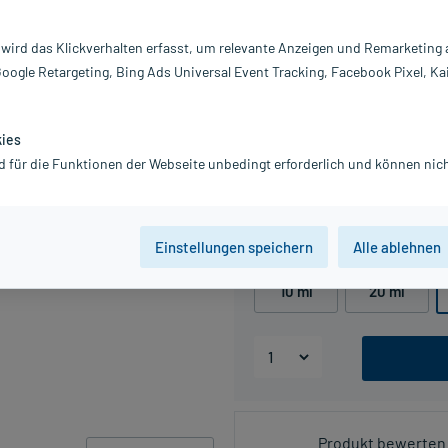
brennende Augen
 wird das Klickverhalten erfasst, um relevante Anzeigen und Remarketing
Google Retargeting, Bing Ads Universal Event Tracking, Facebook Pixel, Ka
PZN:07707033
26,99 €
kies
UVP
38,95 €
270
d für die Funktionen der Webseite unbedingt erforderlich und können nich
inkl. MwSt.
Gratis-Versand
innerhalb D.
Grundpreis: 899,67 € / l
Einstellungen speichern
Alle ablehnen
Packungseinheit
10 ml
20 ml
Produkt bewerten 