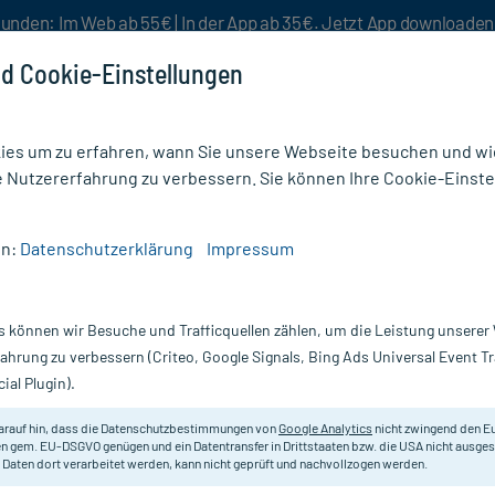
unden: Im Web ab 55€ | In der App ab 35€. Jetzt App downloade
d Cookie-Einstellungen
es um zu erfahren, wann Sie unsere Webseite besuchen und wie
e Nutzererfahrung zu verbessern. Sie können Ihre Cookie-Einste
nlösen
Rezeptur
Aktion %
en:
Datenschutzerklärung
Impressum
 Augen
/
Artelac Splash MDO Augentropfen für trockene brennende Augen
s können wir Besuche und Trafficquellen zählen, um die Leistung unsere
Nur für kurze Zeit:
Gratis-Versand* ab 19€ Mindestbestellwert!
fahrung zu verbessern (Criteo, Google Signals, Bing Ads Universal Event 
ial Plugin).
Erfahrungen & B
arauf hin, dass die Datenschutzbestimmungen von
Google Analytics
nicht zwingend den E
n gem. EU-DSGVO genügen und ein Datentransfer in Drittstaaten bzw. die USA nicht ausg
 Daten dort verarbeitet werden, kann nicht geprüft und nachvollzogen werden.
Artelac Splash M