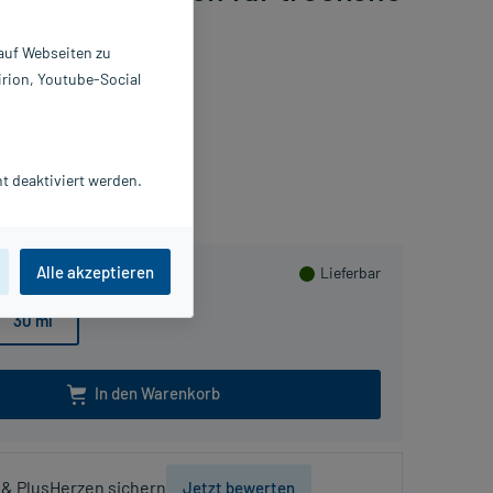
, 2X15 ml
 auf Webseiten zu
irion, Youtube-Social
PlusHerzen sammeln
t deaktiviert werden.
Alle akzeptieren
Lieferbar
30 ml
In den Warenkorb
& PlusHerzen sichern
Jetzt bewerten