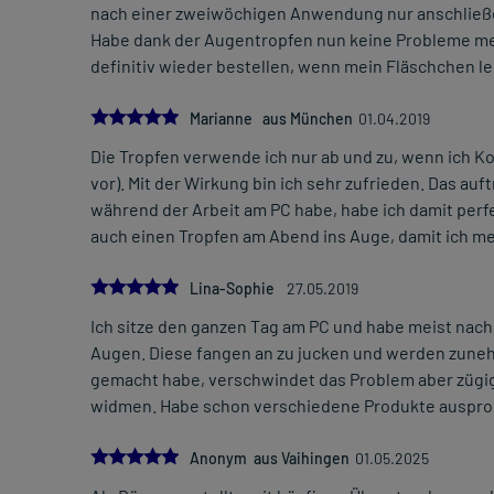
nach einer zweiwöchigen Anwendung nur anschließen:
Habe dank der Augentropfen nun keine Probleme meh
definitiv wieder bestellen, wenn mein Fläschchen lee
5.0
Marianne aus München
01.04.2019
Die Tropfen verwende ich nur ab und zu, wenn ich Ko
vor). Mit der Wirkung bin ich sehr zufrieden. Das au
während der Arbeit am PC habe, habe ich damit perf
auch einen Tropfen am Abend ins Auge, damit ich me
5.0
Lina-Sophie
27.05.2019
Ich sitze den ganzen Tag am PC und habe meist nach
Augen. Diese fangen an zu jucken und werden zuneh
gemacht habe, verschwindet das Problem aber zügig 
widmen. Habe schon verschiedene Produkte ausprobi
5.0
Anonym aus Vaihingen
01.05.2025