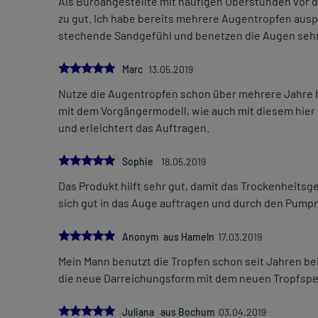
Als Büroangestellte mit häufigen Überstunden vor 
zu gut. Ich habe bereits mehrere Augentropfen ausp
stechende Sandgefühl und benetzen die Augen sehr
5.0
Marc
13.05.2019
Nutze die Augentropfen schon über mehrere Jahre 
mit dem Vorgängermodell, wie auch mit diesem hier 
und erleichtert das Auftragen.
5.0
Sophie
18.05.2019
Das Produkt hilft sehr gut, damit das Trockenheitsg
sich gut in das Auge auftragen und durch den Pump
5.0
Anonym aus Hameln
17.03.2019
Mein Mann benutzt die Tropfen schon seit Jahren bei
die neue Darreichungsform mit dem neuen Tropfspen
5.0
Juliana aus Bochum
03.04.2019