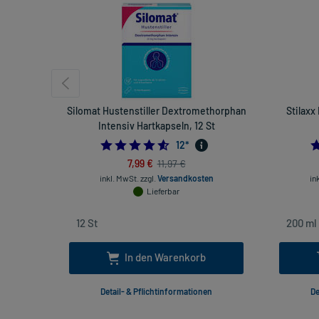
Silomat Hustenstiller Dextromethorphan
Stilaxx
Intensiv Hartkapseln, 12 St
4.583333333333333
12
*
7,99 €
11,97 €
inkl. MwSt.
zzgl.
Versandkosten
in
Lieferbar
In den Warenkorb
Detail- & Pflichtinformationen
De