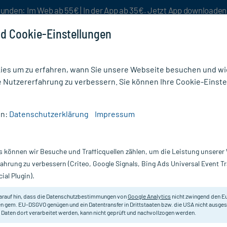
unden: Im Web ab 55€ | In der App ab 35€. Jetzt App downloade
d Cookie-Einstellungen
es um zu erfahren, wann Sie unsere Webseite besuchen und wie
e Nutzererfahrung zu verbessern. Sie können Ihre Cookie-Einste
nlösen
Rezeptur
Aktion %
en:
Datenschutzerklärung
Impressum
phie
/
Arteria Cerebri Media Gl D 6 Ampullen
s können wir Besuche und Trafficquellen zählen, um die Leistung unsere
Nur für kurze Zeit:
Gratis-Versand* ab 19€ Mindestbestellwert!
fahrung zu verbessern (Criteo, Google Signals, Bing Ads Universal Event 
ial Plugin).
Ampullen, 10X1 ml
arauf hin, dass die Datenschutzbestimmungen von
Google Analytics
nicht zwingend den E
Homöopathisches Arzneimittel.
n gem. EU-DSGVO genügen und ein Datentransfer in Drittstaaten bzw. die USA nicht ausg
 Daten dort verarbeitet werden, kann nicht geprüft und nachvollzogen werden.
Darreichung:
A