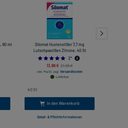
, 90 ml
Silomat Hustenstiller 7,7 mg
Stilaxx Hus
Lutschpastillen Zitrone, 40 St
5.0
2
*
13,99 €
21,99 €
inkl. MwSt.
zzgl.
Versandkosten
inkl
Lieferbar
In den Warenkorb
Detail- & Pflichtinformationen
Deta