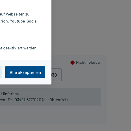
X1 ml
2903864
 auf Webseiten zu
ALA Heilmittel GmbH
irion, Youtube-Social
ammeln
t deaktiviert werden.
Nicht lieferbar
Alle akzeptieren
10 ml
, D12
10 ml
, D30
 lieferbar.
iven:
Tel. 03491-8770120 (gebührenfrei)