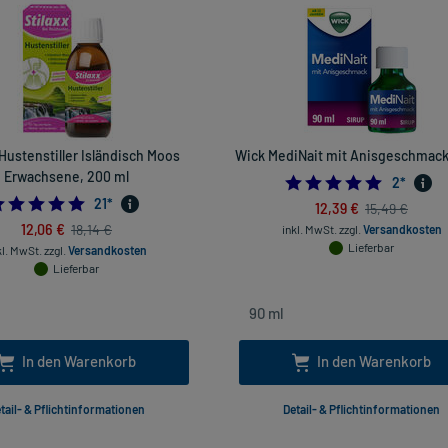
 Hustenstiller Isländisch Moos
Wick MediNait mit Anisgeschmack
Erwachsene, 200 ml
5.0
2
*
5.0
21
*
12,39 €
15,49 €
12,06 €
18,14 €
inkl. MwSt.
zzgl.
Versandkosten
Lieferbar
kl. MwSt.
zzgl.
Versandkosten
Lieferbar
In den Warenkorb
In den Warenkorb
tail- & Pflichtinformationen
Detail- & Pflichtinformationen