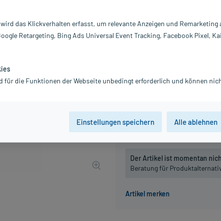
Inhalt:
10
PZN:
0
 wird das Klickverhalten erfasst, um relevante Anzeigen und Remarketing
Hersteller:
W
Google Retargeting, Bing Ads Universal Event Tracking, Facebook Pixel, Ka
27,03 €
271
PlusHerzen s
inkl. MwSt.
Gratis-Versand
innerhalb D.
kies
Grundpreis: 2.703,00 € / l
d für die Funktionen der Webseite unbedingt erforderlich und können nich
Packungseinheit
Einstellungen speichern
Alle ablehnen
10 ml
, D5
10 ml
, D6
Der Artikel ist momentan nicht
Beratung für Produktalternat