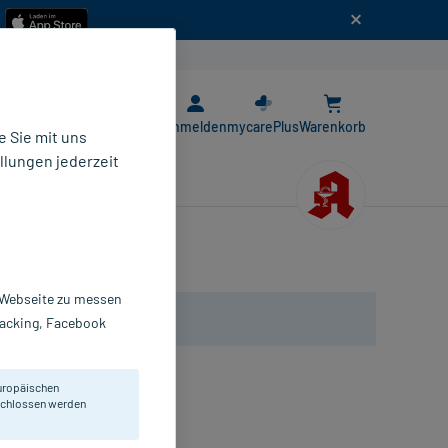
n
E-Rezept App
Anmelden
mycarePlus
Warenkorb
 Sie mit uns
llungen jederzeit
r Webseite zu messen
Tracking, Facebook
uropäischen
eschlossen werden
mpullen