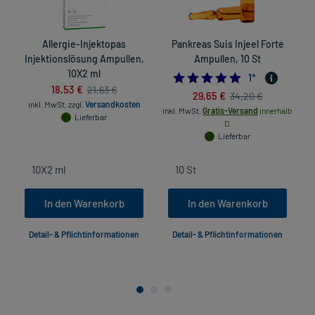
Allergie-Injektopas
Pankreas Suis Injeel Forte
Injektionslösung Ampullen,
Ampullen, 10 St
D
10X2 ml
5.0
1
*
18,53 €
21,63 €
29,65 €
34,20 €
inkl. MwSt.
zzgl.
Versandkosten
inkl. MwSt.
Gratis-Versand
innerhalb
Lieferbar
D.
Lieferbar
In den Warenkorb
In den Warenkorb
Detail- & Pflichtinformationen
Detail- & Pflichtinformationen