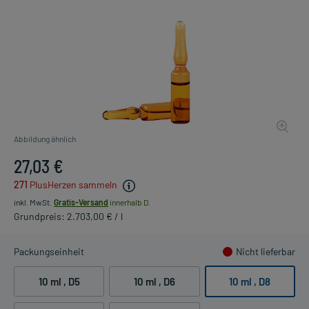
Abbildung ähnlich
27,03 €
271
PlusHerzen sammeln
inkl. MwSt.
Gratis-Versand
innerhalb D.
Grundpreis: 2.703,00 € / l
Packungseinheit
Nicht lieferbar
10 ml
, D5
10 ml
, D6
10 ml
, D8