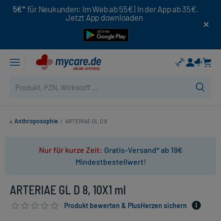
5€*
für Neukunden: Im Web ab 55€ | In der App ab 35€.
Jetzt App downloaden
Anthroposophie
/
ARTERIAE GL D 8
Nur für kurze Zeit:
Gratis-Versand* ab 19€
Mindestbestellwert!
ARTERIAE GL D 8, 10X1 ml
Produkt bewerten & PlusHerzen sichern