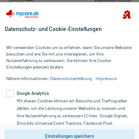
Datenschutz- und Cookie-Einstellungen
Wir verwenden Cookies um zu erfahren, wann Sie unsere Webseite
besuchen und wie Sie mit uns interagieren, um Ihre
Nutzererfahrung zu verbessern. Sie können Ihre Cookie-
Alle Preise gelten inkl. MwSt., ggf. zzgl. Versandkosten
Einstellungen jederzeit ändern.
Informationen auf dieser Website werden ausschließlich für
informative Zwecke zur Verfügung gestellt. Sie ersetzen keinesfalls
Nähere Informationen:
Datenschutzerklärung
Impressum
die Untersuchung und Behandlung durch einen Arzt. Bitte
beachten Sie, dass hierdurch weder Diagnosen gestellt noch
Google Analytics
Therapien eingeleitet werden können. | Diese Webseite benutzt
Mit diesen Cookies können wir Besuche und Trafficquellen
Google Analytics. Lesen Sie bitte dazu die wichtigen Hinweise in
unserer Datenschutzerklärung. Für den Widerruf einer Bestellung
zählen, um die Leistung unserer Webseite zu messen und
nutzen Sie das Formular:
Ihre Nutzererfahrung zu verbessern (Criteo, Google Signals,
Bing Ads Universal Event Tracking, Facebook Pixel,
Vertrag widerrufen
Youtube-Social Plugin).
Einstellungen speichern