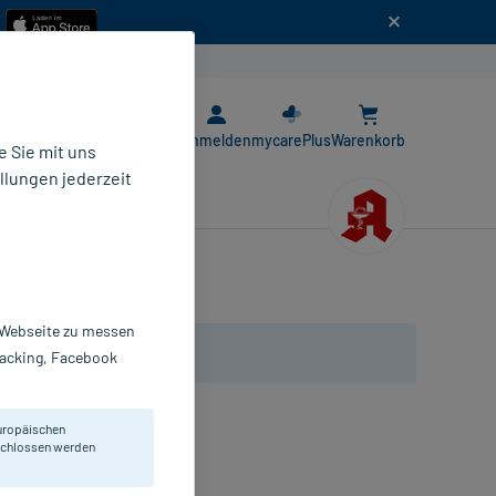
n
E-Rezept App
Anmelden
mycarePlus
Warenkorb
 Sie mit uns
llungen jederzeit
r Webseite zu messen
Tracking, Facebook
uropäischen
eschlossen werden
mpullen