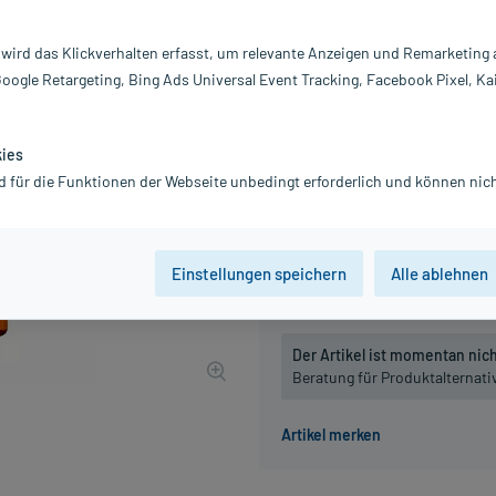
Inhalt:
10
PZN:
0
 wird das Klickverhalten erfasst, um relevante Anzeigen und Remarketing
Hersteller:
W
Google Retargeting, Bing Ads Universal Event Tracking, Facebook Pixel, Ka
27,03 €
271
PlusHerzen s
inkl. MwSt.
Gratis-Versand
innerhalb D.
kies
Grundpreis: 2.703,00 € / l
d für die Funktionen der Webseite unbedingt erforderlich und können nich
Packungseinheit
Einstellungen speichern
Alle ablehnen
10 ml
, D5
10 ml
, D6
Der Artikel ist momentan nicht
Beratung für Produktalternat