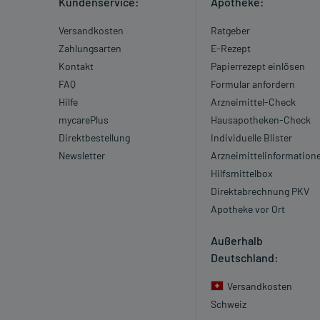
Kundenservice:
Apotheke:
Versandkosten
Ratgeber
Zahlungsarten
E-Rezept
Kontakt
Papierrezept einlösen
FAQ
Formular anfordern
Hilfe
Arzneimittel-Check
mycarePlus
Hausapotheken-Check
Direktbestellung
Individuelle Blister
Newsletter
Arzneimittelinformation
Hilfsmittelbox
Direktabrechnung PKV
Apotheke vor Ort
Außerhalb
Deutschland:
Versandkosten
Schweiz