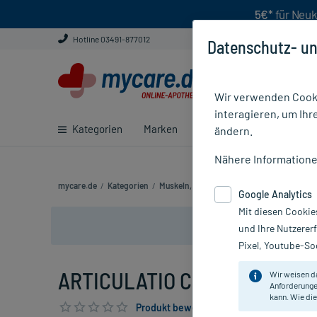
5€*
für Neuk
Hotline 03491-877012
Datenschutz- un
Wir verwenden Cooki
interagieren, um Ihr
Kategorien
Marken
Ratgeber
E-Rezept ei
ändern.
Nähere Information
mycare.de
/
Kategorien
/
Muskeln, Knochen & Gelenke
/
Arthrose & 
Google Analytics
Mit diesen Cookie
und Ihre Nutzerer
Pixel, Youtube-Soc
ARTICULATIO COXAE GL D30, 
Wir weisen d
Anforderunge
kann. Wie die
Produkt bewerten & PlusHerzen sichern