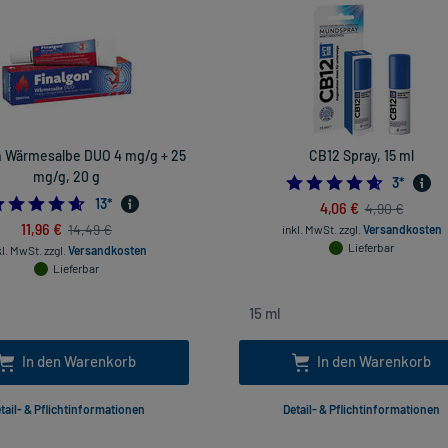
n Wärmesalbe DUO 4 mg/g + 25
CB12 Spray, 15 ml
mg/g, 20 g
4.666666
3
*
4.615384615384615
13
*
4,06 €
4,90 €
11,96 €
14,49 €
inkl. MwSt.
zzgl.
Versandkosten
Lieferbar
kl. MwSt.
zzgl.
Versandkosten
Lieferbar
In den Warenkorb
In den Warenkorb
tail- & Pflichtinformationen
Detail- & Pflichtinformationen