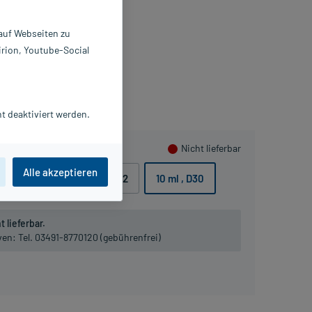
X1 ml
2830763
 auf Webseiten zu
ALA Heilmittel GmbH
irion, Youtube-Social
ammeln
t deaktiviert werden.
Nicht lieferbar
Alle akzeptieren
10 ml
, D8
10 ml
, D12
10 ml
, D30
 lieferbar.
iven:
Tel. 03491-8770120 (gebührenfrei)