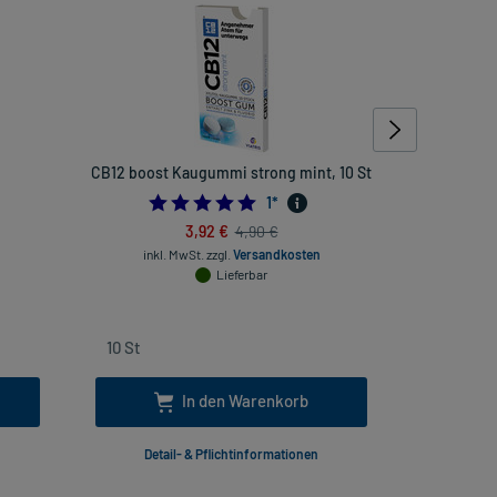
CB12 boost Kaugummi strong mint, 10 St
Calci 
Br
666666667
5.0
1
*
3,92 €
4,90 €
inkl
inkl. MwSt.
zzgl.
Versandkosten
Lieferbar
In den Warenkorb
Detail- & Pflichtinformationen
Deta