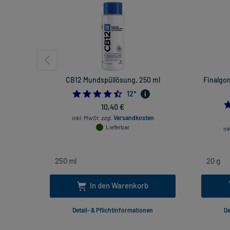
CB12 Mundspüllösung, 250 ml
Finalgo
4.5
12
*
10,40 €
inkl. MwSt.
zzgl.
Versandkosten
Lieferbar
in
In den Warenkorb
Detail- & Pflichtinformationen
De