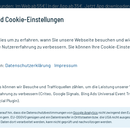
unden: Im Web ab 55€ | In der App ab 35€. Jetzt App downloade
d Cookie-Einstellungen
es um zu erfahren, wann Sie unsere Webseite besuchen und wie
e Nutzererfahrung zu verbessern. Sie können Ihre Cookie-Einste
nlösen
Rezeptur
Aktion %
en:
Datenschutzerklärung
Impressum
Arthritis
/
ARTICULATIO COXAE GL D30
s können wir Besuche und Trafficquellen zählen, um die Leistung unsere
Nur für kurze Zeit:
Gratis-Versand* ab 19€ Mindestbestellwert!
fahrung zu verbessern (Criteo, Google Signals, Bing Ads Universal Event 
ial Plugin).
10X1 ml
arauf hin, dass die Datenschutzbestimmungen von
Google Analytics
nicht zwingend den E
Homöopathisches Arzneimittel.
n gem. EU-DSGVO genügen und ein Datentransfer in Drittstaaten bzw. die USA nicht ausg
 Daten dort verarbeitet werden, kann nicht geprüft und nachvollzogen werden.
Darreichung:
A