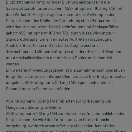
Blutplättchen kommt, wird der Blutfluss gestoppt und die
Sauerstoffzufuhr unterbrochen. ASS-ratiopharm 100 mg TAH mit
dem Wirkstoff Acetylsalicylsäure hemmt das Verklumpen der
Blutplättchen. Das Risiko der Entstehung eines Blutgerinnsels
wird dadurch reduziert. Nach Herzinfarkten und Schlaganfällen
gehört ASS-ratiopharm 100 mg TAH durch diese Wirkung zur
Standardtherapie, um ein erneutes Auftreten vorzubeugen.
Auch bei Betroffenen mit instabiler Angina pectoris
(Herzschmerzen) können Störungen des Herz-Kreislauf-Systems
mit Acetylsalicylsäure in der niedrigen Dosierung behandelt
werden.
Ein weiteres Anwendungsgebiet ist die Einnahme nach operativen
Eingriffen an arteriellen Blutgefäßen, um auch hier Blutgerinnsel zu
umgehen. ASS-ratiopharm 100 mg TAH eignet sich nicht zur
Behandlung von Schmerzzuständen.
ASS-ratiopharm 100 mg TAH Tabletten zur Vorbeugung von
Mangeldurchblutung im Gehirn:
ASS-ratiopharm 100 mg TAH verhindern das Zusammenkleben der
Blutplättchen. So wird der Entstehung von Blutgerinnseln
vorgebeugt, wodurch erneute Schlaganfälle oder Herzinfarkte
verhindert werden können. Zudem werden ASS-ratiopharm 100 mg