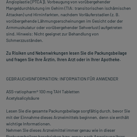
Angioplastie [PTCA]), Vorbeugung von vorübergehender
Mangeldurchblutung im Gehirn (TIA: transitorischen ischämischen
Attacken) und Hirninfarkten, nachdem Vorläuferstadien (z. B.
vorübergehende Lähmungserscheinungen im Gesicht oder der
Armmuskulatur oder vorübergehender Sehverlust) aufgetreten
sind. Hinweis: Nicht geeignet zur Behandlung von
Schmerzzuständen.
Zu Risiken und Nebenwirkungen lesen Sie die Packungsbeilage
und fragen Sie Ihre Ärztin, Ihren Arzt oder in Ihrer Apotheke.
GEBRAUCHSINFORMATION: INFORMATION FÜR ANWENDER
ASS-ratiopharm® 100 mg TAH Tabletten
Acetylsalicylsäure
Lesen Sie die gesamte Packungsbeilage sorgfältig durch, bevor Sie
mit der Einnahme dieses Arzneimittels beginnen, denn sie enthält
wichtige Informationen.
Nehmen Sie dieses Arzneimittel immer genau wie in dieser
Packungsbeilage beschrieben bzw. genau nach Anweisung Ihres