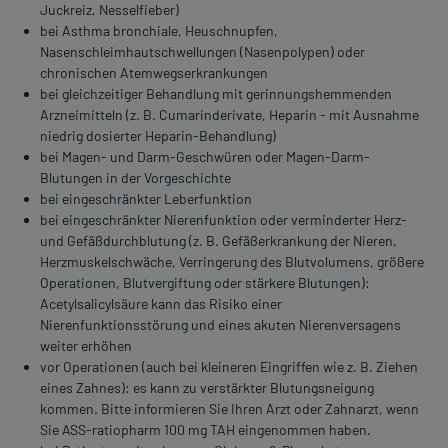
Juckreiz, Nesselfieber)
bei Asthma bronchiale, Heuschnupfen,
Nasenschleimhautschwellungen (Nasenpolypen) oder
chronischen Atemwegserkrankungen
bei gleichzeitiger Behandlung mit gerinnungshemmenden
Arzneimitteln (z. B. Cumarinderivate, Heparin - mit Ausnahme
niedrig dosierter Heparin-Behandlung)
bei Magen- und Darm-Geschwüren oder Magen-Darm-
Blutungen in der Vorgeschichte
bei eingeschränkter Leberfunktion
bei eingeschränkter Nierenfunktion oder verminderter Herz-
und Gefäßdurchblutung (z. B. Gefäßerkrankung der Nieren,
Herzmuskelschwäche, Verringerung des Blutvolumens, größere
Operationen, Blutvergiftung oder stärkere Blutungen):
Acetylsalicylsäure kann das Risiko einer
Nierenfunktionsstörung und eines akuten Nierenversagens
weiter erhöhen
vor Operationen (auch bei kleineren Eingriffen wie z. B. Ziehen
eines Zahnes): es kann zu verstärkter Blutungsneigung
kommen. Bitte informieren Sie Ihren Arzt oder Zahnarzt, wenn
Sie ASS-ratiopharm 100 mg TAH eingenommen haben.