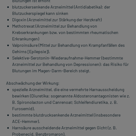
Blutungen ist erhöht
blutzuckersenkende Arzneimittel (Antidiabetika): der
Blutzuckerspiegel kann sinken
Digoxin (Arzneimittel zur Stärkung der Herzkraft)
Methotrexat (Arzneimittel zur Behandlung von
Krebserkrankungen bzw. von bestimmten rheumatischen
Erkrankungen)
Valproinsäure (Mittel zur Behandlung von Krampfanfällen des
Gehirns [Epilepsie]).
Selektive-Serotonin-Wiederaufnahme-Hemmer (bestimmte
Arzneimittel zur Behandlung von Depressionen): das Risiko für
Blutungen im Magen-Darm-Bereich steigt.
Abschwächung der Wirkung:
spezielle Arzneimittel, die eine vermehrte Harnausscheidung
bewirken (Diuretika: sogenannte Aldosteronantagonisten wie z.
B. Spironolacton und Canrenoat; Schleifendiuretika, z. B.
Furosemid).
bestimmte blutdrucksenkende Arzneimittel (insbesondere
ACE-Hemmer).
Harnsäure ausscheidende Arzneimittel gegen Gicht (z. B.
Probenecid, Benzbromaron).