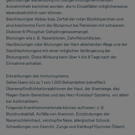
Arzneimitteln berichtet worden, die in Einzelfällen möglicherweise
lebensbedrohlich sein können.
Beschleunigter Abbau bzw. Zerfall der roten Blutkörperchen und
eine bestimmte Form der Blutarmut bei Patienten mit schwerem
Glukose-6-Phosphat-Dehydrogenasemangel.
Blutungen wie z. B. Nasenbluten, Zahnfleischbluten,
Hautblutungen oder Blutungen der Harn ableitenden Wege und der
Geschlechtsorgane mit einer möglichen Verlängerung der
Blutungszeit. Diese Wirkung kann über 4 bis 8 Tage nach der
Einnahme anhalten.
Erkrankungen des Immunsystems
Selten (kann bis zu 1 von 1.000 Behandelten betreffen):
Überempfindlichkeitsreaktionen der Haut, der Atemwege, des
Magen-Darm-Bereiches und des Herz-Kreislauf-Systems, vor allem
bei Asthmatikern.
Folgende Krankheitsmerkmale können auftreten: z. B.
Blutdruckabfall, Anfälle von Atemnot, Entzündungen der
Nasenschleimhaut, verstopfte Nase, allergischer Schock,
Schwellungen von Gesicht, Zunge und Kehlkopf (Quincke-Ödem).