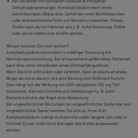
bei Patienten mit schwerem Glukose-6-Phosphat-
Dehydrogenasemangel: Acetylsalicylsäure kann einen
beschleunigten Abbau bzw. Zerfall der roten Blutkörperchen
oder eine bestimmte Form von Blutarmut bewirken. Dieses
Risiko kann durch Faktoren wie z. B. hohe Dosierung, Fieber
oder akute Infektionen erhöht werden.
Worauf müssen Sie noch achten?
Acetylsalicylsäure vermindert in niedriger Dosierung die
Harnsäureausscheidung. Bei entsprechend gefährdeten Patienten
kann dies unter Umständen einen Gichtanfall auslösen.
Wenn Sie sich schneiden oder verletzen, kann es eventuell etwas
länger als sonst dauern, bis eine Blutung zum Stillstand kommt.
Dies hängt mit der Wirkung von ASS-ratiopharm 100 mg TAH
zusammen. Kleinere Schnitte und Verletzungen (z. B. beim
Rasieren) sind in der Regel ohne Bedeutung.
Bei ungewöhnlichen Blutungen (an ungewöhnlicher Stelle oder von
ungewöhnlicher Dauer) wenden Sie sich an Ihren Arzt.
Acetylsalicylsäure-haltige Arzneimittel sollen längere Zeit oder in
höheren Dosen nicht ohne Befragen des Arztes angewendet
werden.