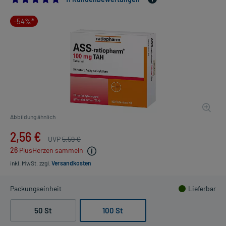
-54%*
Abbildung ähnlich
2,56 €
UVP
5,59 €
26
PlusHerzen sammeln
inkl. MwSt.
zzgl.
Versandkosten
Packungseinheit
Lieferbar
50 St
100 St