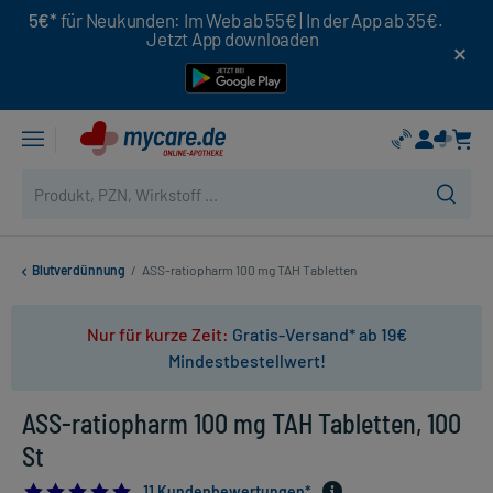
5€*
für Neukunden: Im Web ab 55€ | In der App ab 35€.
Jetzt App downloaden
Blutverdünnung
/
ASS-ratiopharm 100 mg TAH Tabletten
Nur für kurze Zeit:
Gratis-Versand* ab 19€
Mindestbestellwert!
ASS-ratiopharm 100 mg TAH Tabletten, 100
St
4.909090909090909
11 Kundenbewertungen*