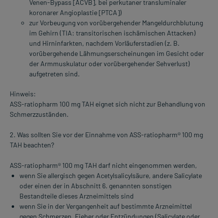
Venen-Bypass [ACVB], bei perkutaner transluminaler
koronarer Angioplastie [PTCA])
zur Vorbeugung von vorübergehender Mangeldurchblutung
im Gehirn (TIA: transitorischen ischämischen Attacken)
und Hirninfarkten, nachdem Vorläuferstadien (z. B.
vorübergehende Lähmungserscheinungen im Gesicht oder
der Armmuskulatur oder vorübergehender Sehverlust)
aufgetreten sind.
Hinweis:
ASS-ratiopharm 100 mg TAH eignet sich nicht zur Behandlung von
Schmerzzuständen.
2. Was sollten Sie vor der Einnahme von ASS-ratiopharm® 100 mg
TAH beachten?
ASS-ratiopharm® 100 mg TAH darf nicht eingenommen werden,
wenn Sie allergisch gegen Acetylsalicylsäure, andere Salicylate
oder einen der in Abschnitt 6. genannten sonstigen
Bestandteile dieses Arzneimittels sind
wenn Sie in der Vergangenheit auf bestimmte Arzneimittel
gegen Schmerzen, Fieber oder Entzündungen (Salicylate oder