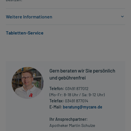
Weitere Informationen
Anwendungsgebiete:
Tabletten-Service
- Erhöhte Fettkonzentration im Blut (vor allem Cholesterin)
- Erhöhte Fettkonzentration im Blut (vor allem Triglyceride)
- Vorbeugung gegen Durchblutungsstörungen der Herzgefäße,
wenn bereits ein erhöhtes Risiko für eine Verengung der
Herzgefäße vorliegt
Gern beraten wir Sie persönlich
Dosierung und Anwendungshinweise:
und gebührenfrei
Kinder ab 10 Jahren
1 Tablette
Telefon:
03491 877012
1-mal täglich
(Mo-Fr: 8-18 Uhr / Sa: 9-12 Uhr)
unabhängig von der Mahlzeit
Telefax:
03491 877014
E-Mail:
beratung@mycare.de
Mehr anzeigen
Erwachsene
1 Tablette
Ihr Ansprechpartner:
1-mal täglich
Apotheker Martin Schulze
unabhängig von der Mahlzeit