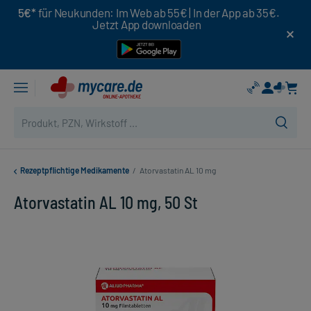
5€*
für Neukunden: Im Web ab 55€ | In der App ab 35€.
Jetzt App downloaden
Rezeptpflichtige Medikamente
/
Atorvastatin AL 10 mg
Atorvastatin AL 10 mg, 50 St