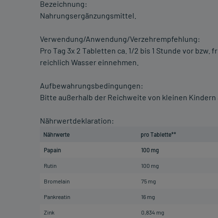
Bezeichnung:
Nahrungsergänzungsmittel.
Verwendung/Anwendung/Verzehrempfehlung:
Pro Tag 3x 2 Tabletten ca. 1/2 bis 1 Stunde vor bzw.
reichlich Wasser einnehmen.
Aufbewahrungsbedingungen:
Bitte außerhalb der Reichweite von kleinen Kinder
Nährwertdeklaration:
Nährwerte
pro Tablette**
Papain
100 mg
Rutin
100 mg
Bromelain
75 mg
Pankreatin
16 mg
Zink
0,834 mg