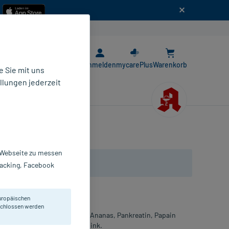
n
E-Rezept App
Anmelden
mycarePlus
Warenkorb
 Sie mit uns
llungen jederzeit
r Webseite zu messen
Tracking, Facebook
uropäischen
eschlossen werden
 Enzymen Bromelain aus der Ananas, Pankreatin, Papain
Rutin sowie Vitamin D3 und Zink.