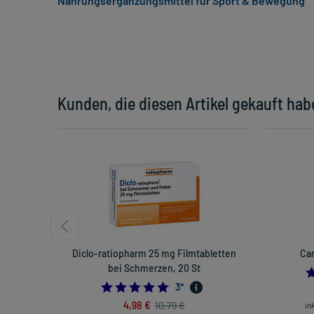
Nahrungsergänzungsmittel für Sport & Bewegung
Kunden, die diesen Artikel gekauft hab
Diclo-ratiopharm 25 mg Filmtabletten
Can
bei Schmerzen, 20 St
5.0
3
*
4,98 €
10,79 €
in