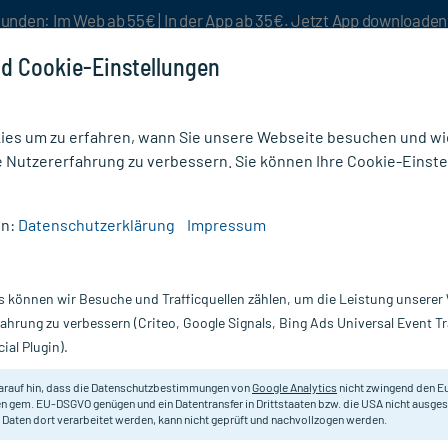
unden: Im Web ab 55€ | In der App ab 35€. Jetzt App downloade
d Cookie-Einstellungen
es um zu erfahren, wann Sie unsere Webseite besuchen und wie
e Nutzererfahrung zu verbessern. Sie können Ihre Cookie-Einste
nlösen
Rezeptur
Aktion %
en:
Datenschutzerklärung
Impressum
oEnzym
s können wir Besuche und Trafficquellen zählen, um die Leistung unsere
Nur für kurze Zeit:
Gratis-Versand* ab 19€ Mindestbestellwert!
fahrung zu verbessern (Criteo, Google Signals, Bing Ads Universal Event 
ial Plugin).
Avitale
arauf hin, dass die Datenschutzbestimmungen von
Google Analytics
nicht zwingend den E
n gem. EU-DSGVO genügen und ein Datentransfer in Drittstaaten bzw. die USA nicht ausg
 Daten dort verarbeitet werden, kann nicht geprüft und nachvollzogen werden.
Nahrungsergänzungsmittel mit den
aus der Papaya, dem Bioflavonoid 