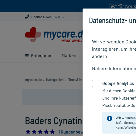
5€*
für Neuk
Hotline 03491-877012
Datenschutz- un
Wir verwenden Cooki
interagieren, um Ihr
Kategorien
Marken
Ratgeber
E-Rezept ei
ändern.
Nähere Information
mycare.de
/
Kategorien
/
Tees & Kräuter
/
Arznei- & Wellnesstee
/
Google Analytics
Mit diesen Cookie
und Ihre Nutzerer
Pixel, Youtube-Soc
Baders Cynatin Artischocke, 
Wir weisen d
Anforderunge
kann. Wie die
5.0
1 Kundenbewertung*