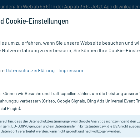
unden: Im Web ab 55€ | In der App ab 35€. Jetzt App downloade
d Cookie-Einstellungen
es um zu erfahren, wann Sie unsere Webseite besuchen und wie
e Nutzererfahrung zu verbessern. Sie können Ihre Cookie-Einste
nlösen
Rezeptur
Aktion %
en:
Datenschutzerklärung
Impressum
Haus- & Wellnesstee
/
Baders Cynatin Artischocke
s können wir Besuche und Trafficquellen zählen, um die Leistung unsere
Nur für kurze Zeit:
Gratis-Versand* ab 19€ Mindestbestellwert!
fahrung zu verbessern (Criteo, Google Signals, Bing Ads Universal Event 
ial Plugin).
2X20 St
Baders Gesundheit
arauf hin, dass die Datenschutzbestimmungen von
Google Analytics
nicht zwingend den E
n gem. EU-DSGVO genügen und ein Datentransfer in Drittstaaten bzw. die USA nicht ausg
 Daten dort verarbeitet werden, kann nicht geprüft und nachvollzogen werden.
Rotbuschtee mit Artischocken-Fri