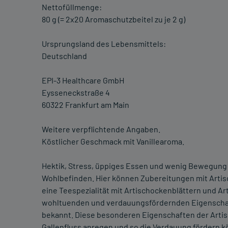
Nettofüllmenge:
80 g (= 2x20 Aromaschutzbeitel zu je 2 g)
Ursprungsland des Lebensmittels:
Deutschland
EPI-3 Healthcare GmbH
Eysseneckstraße 4
60322 Frankfurt am Main
Weitere verpflichtende Angaben.
Köstlicher Geschmack mit Vanillearoma.
Hektik, Stress, üppiges Essen und wenig Bewegung
Wohlbefinden. Hier können Zubereitungen mit Artisc
eine Teespezialität mit Artischockenblättern und Ar
wohltuenden und verdauungsfördernden Eigenschaft
bekannt. Diese besonderen Eigenschaften der Artis
Gallenfluss anregen und so die Verdauung fördern k