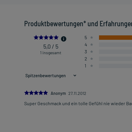
Produktbewertungen* und Erfahrunge
5.0
5
4
5,0 / 5
3
1 insgesamt
2
1
5.0
Anonym
27.11.2012
Super Geschmack und ein tolle Gefühl nie wieder B