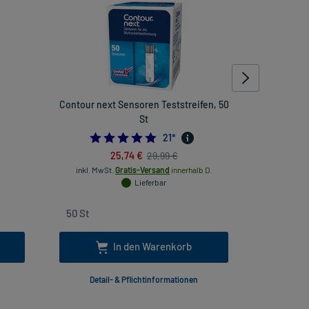
Contour next Sensoren Teststreifen, 50
Nas
St
421052632
4.9523809523809526
21
*
25,74 €
29,99 €
inkl
inkl. MwSt.
Gratis-Versand
innerhalb D.
Lieferbar
In den Warenkorb
Detail- & Pflichtinformationen
Deta