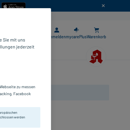
n
E-Rezept App
Anmelden
mycarePlus
Warenkorb
 Sie mit uns
llungen jederzeit
r Webseite zu messen
Tracking, Facebook
uropäischen
eschlossen werden
schpflanzenextrakt.