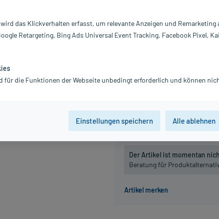
Darreichung:
Fi
Inhalt:
2X
 wird das Klickverhalten erfasst, um relevante Anzeigen und Remarketing
PZN:
0
Google Retargeting, Bing Ads Universal Event Tracking, Facebook Pixel, Ka
Hersteller:
EP
14,52 €
146
PlusHerzen s
kies
inkl. MwSt.
zzgl.
Versandkosten
d für die Funktionen der Webseite unbedingt erforderlich und können nich
Packungseinheit
Einstellungen speichern
Alle ablehnen
20 St
40 St
Der Artikel ist momentan nicht
Beratung für Produktalternat