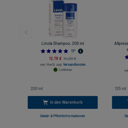
Linola Shampoo, 200 ml
Allpres
5.0
11
*
12,78 €
14,20 €
inkl. MwSt.
zzgl.
Versandkosten
Lieferbar
in
In den Warenkorb
Detail- & Pflichtinformationen
De