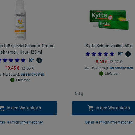
an fuß spezial Schaum-Creme
Kytta Schmerzsalbe, 50 g
sehr trock. Haut, 125 ml
4.947368
19
*
4.944444444444445
18
*
8,49 €
12,97 €
10,43 €
12,95 €
inkl. MwSt.
zzgl.
Versandkosten
Lieferbar
kl. MwSt.
zzgl.
Versandkosten
Lieferbar
In den Warenkorb
In den Warenkorb
tail- & Pflichtinformationen
Detail- & Pflichtinformationen