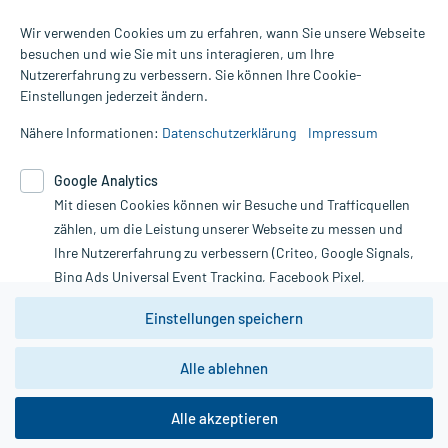
Wir verwenden Cookies um zu erfahren, wann Sie unsere Webseite
besuchen und wie Sie mit uns interagieren, um Ihre
Nutzererfahrung zu verbessern. Sie können Ihre Cookie-
Alle Preise gelten inkl. MwSt., ggf. zzgl. Versandkosten
Einstellungen jederzeit ändern.
Informationen auf dieser Website werden ausschließlich für
informative Zwecke zur Verfügung gestellt. Sie ersetzen keinesfalls
Nähere Informationen:
Datenschutzerklärung
Impressum
die Untersuchung und Behandlung durch einen Arzt. Bitte
beachten Sie, dass hierdurch weder Diagnosen gestellt noch
Google Analytics
Therapien eingeleitet werden können. | Diese Webseite benutzt
Mit diesen Cookies können wir Besuche und Trafficquellen
Google Analytics. Lesen Sie bitte dazu die wichtigen Hinweise in
unserer Datenschutzerklärung. Für den Widerruf einer Bestellung
zählen, um die Leistung unserer Webseite zu messen und
nutzen Sie das Formular:
Ihre Nutzererfahrung zu verbessern (Criteo, Google Signals,
Bing Ads Universal Event Tracking, Facebook Pixel,
Vertrag widerrufen
Youtube-Social Plugin).
Einstellungen speichern
Wir weisen darauf hin, dass die
Datenschutzbestimmungen von
Google Analytics
nicht
Alle ablehnen
*Hinweise zu unseren Aktionen und Bewertungen
zwingend den Europäischen Anforderungen gem. EU-
DSGVO genügen und ein Datentransfer in Drittstaaten bzw.
die USA nicht ausgeschlossen werden kann. Wie die
Alle akzeptieren
Daten dort verarbeitet werden, kann nicht geprüft und
nachvollzogen werden.
copyright @ 2026 Roland Helle e.K. - Versandapotheke - Alle Rechte vorbehalten