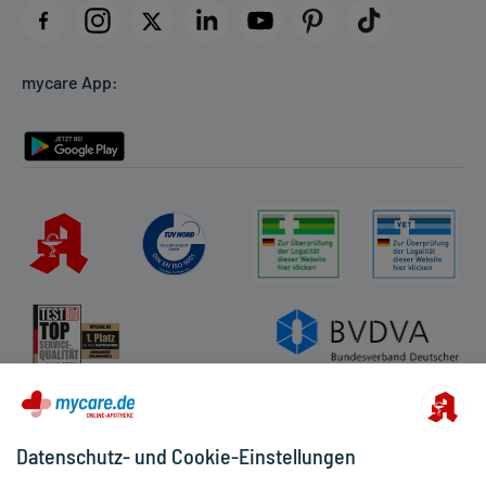
Datenschutz
Cookie-Einstellungen
mycare App:
Rückgabe/Widerruf
Barrierefreiheitserklärung
Datenschutz- und Cookie-Einstellungen