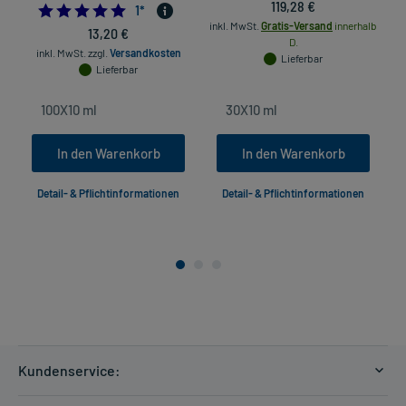
119,28 €
5.0
1
*
inkl. MwSt.
Gratis-Versand
innerhalb
13,20 €
D.
inkl. MwSt.
zzgl.
Versandkosten
Lieferbar
Lieferbar
In den Warenkorb
In den Warenkorb
Detail- & Pflichtinformationen
Detail- & Pflichtinformationen
Kundenservice: