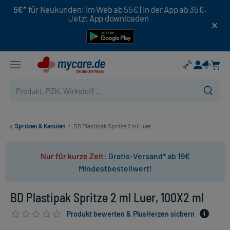
5€*
für Neukunden: Im Web ab 55€ | In der App ab 35€.
Jetzt App downloaden
Spritzen & Kanülen
/
BD Plastipak Spritze 2 ml Luer
Nur für kurze Zeit:
Gratis-Versand* ab 19€
Mindestbestellwert!
BD Plastipak Spritze 2 ml Luer, 100X2 ml
Produkt bewerten & PlusHerzen sichern