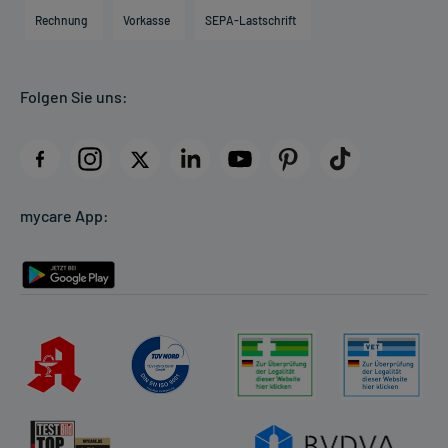
Engagement
Direktabrechnung PKV
Rechnung
Vorkasse
SEPA-Lastschrift
Partner
Apotheke vor Ort
Kundenbewertungen
Folgen Sie uns:
AGB
Impressum
Datenschutz
Cookie-Einstellungen
mycare App:
Rückgabe/Widerruf
Barrierefreiheitserklärung