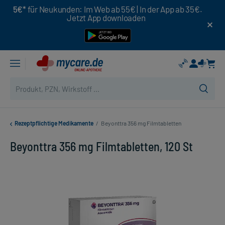
5€*
für Neukunden: Im Web ab 55€ | In der App ab 35€.
Jetzt App downloaden
Rezeptpflichtige Medikamente
/
Beyonttra 356 mg Filmtabletten
Beyonttra 356 mg Filmtabletten, 120 St