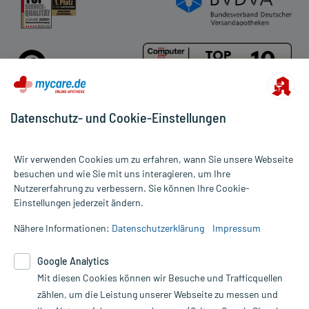
Datenschutz- und Cookie-Einstellungen
Für die Produkte der Kategorie Vitamine für Kinder wurden 101
Wir verwenden Cookies um zu erfahren, wann Sie unsere Webseite
Bewertungen mit durchschnittlich 4,9 von 5 Sternen abgegeben.
besuchen und wie Sie mit uns interagieren, um Ihre
Nutzererfahrung zu verbessern. Sie können Ihre Cookie-
Alle Preise gelten inkl. MwSt., ggf. zzgl. Versandkosten
Einstellungen jederzeit ändern.
Informationen auf dieser Website werden ausschließlich für
informative Zwecke zur Verfügung gestellt. Sie ersetzen keinesfalls
Nähere Informationen:
Datenschutzerklärung
Impressum
die Untersuchung und Behandlung durch einen Arzt. Bitte
beachten Sie, dass hierdurch weder Diagnosen gestellt noch
Google Analytics
Therapien eingeleitet werden können. | Diese Webseite benutzt
Google Analytics. Lesen Sie bitte dazu die wichtigen Hinweise in
Mit diesen Cookies können wir Besuche und Trafficquellen
unserer Datenschutzerklärung. Für den Widerruf einer Bestellung
zählen, um die Leistung unserer Webseite zu messen und
nutzen Sie das Formular: