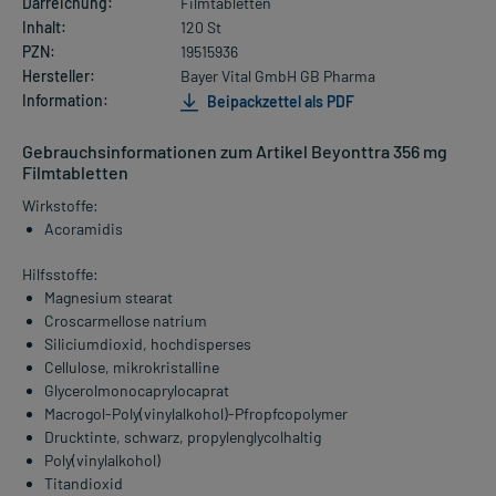
Darreichung:
Filmtabletten
Inhalt:
120 St
PZN:
19515936
Hersteller:
Bayer Vital GmbH GB Pharma
Information:
Beipackzettel als PDF
Gebrauchsinformationen zum Artikel Beyonttra 356 mg
Filmtabletten
Wirkstoffe:
Acoramidis
Hilfsstoffe:
Magnesium stearat
Croscarmellose natrium
Siliciumdioxid, hochdisperses
Cellulose, mikrokristalline
Glycerolmonocaprylocaprat
Macrogol-Poly(vinylalkohol)-Pfropfcopolymer
Drucktinte, schwarz, propylenglycolhaltig
Poly(vinylalkohol)
Titandioxid