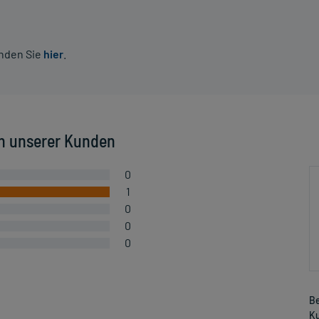
inden Sie
hier
.
n unserer Kunden
0
1
0
0
0
Be
Ku