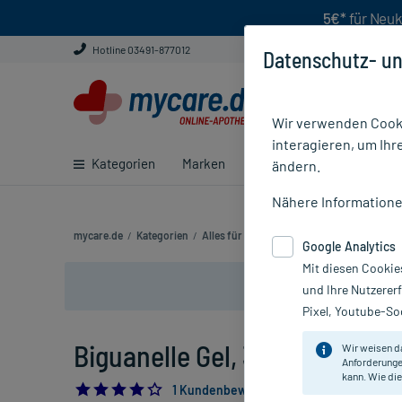
5€*
für Neuk
Hotline 03491-877012
Datenschutz- un
Wir verwenden Cooki
interagieren, um Ihr
Kategorien
Marken
Ratgeber
E-Rezept ei
ändern.
Nähere Information
mycare.de
/
Kategorien
/
Alles für die Frau
/
Biguanelle Gel
Google Analytics
Mit diesen Cookie
und Ihre Nutzerer
Pixel, Youtube-Soc
Biguanelle Gel, 30 ml
Wir weisen d
Anforderunge
kann. Wie die
4.0
1 Kundenbewertung*