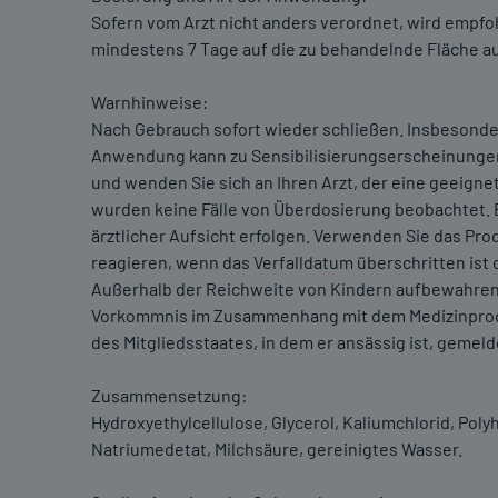
Sofern vom Arzt nicht anders verordnet, wird empfoh
mindestens 7 Tage auf die zu behandelnde Fläche a
Warnhinweise:
Nach Gebrauch sofort wieder schließen. Insbesonde
Anwendung kann zu Sensibilisierungserscheinungen 
und wenden Sie sich an Ihren Arzt, der eine geeign
wurden keine Fälle von Überdosierung beobachtet. 
ärztlicher Aufsicht erfolgen. Verwenden Sie das Prod
reagieren, wenn das Verfalldatum überschritten ist
Außerhalb der Reichweite von Kindern aufbewahre
Vorkommnis im Zusammenhang mit dem Medizinprodu
des Mitgliedsstaates, in dem er ansässig ist, gemel
Zusammensetzung:
Hydroxyethylcellulose, Glycerol, Kaliumchlorid, Po
Natriumedetat, Milchsäure, gereinigtes Wasser.