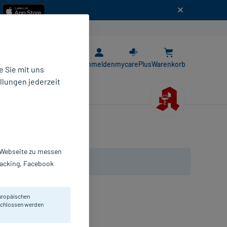
n
E-Rezept App
Anmelden
mycarePlus
Warenkorb
 Sie mit uns
llungen jederzeit
r Webseite zu messen
Tracking, Facebook
uropäischen
 Balanitis.
eschlossen werden
l