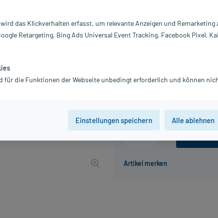
Inhalt:
30
PZN:
0
 wird das Klickverhalten erfasst, um relevante Anzeigen und Remarketing
Hersteller:
I
Google Retargeting, Bing Ads Universal Event Tracking, Facebook Pixel, Ka
Information:
16,90 €
UVP
17,90 €
169
P
kies
d für die Funktionen der Webseite unbedingt erforderlich und können nich
inkl. MwSt.
zzgl.
Versandkosten
Grundpreis: 563,33 € / l
Einstellungen speichern
Alle ablehnen