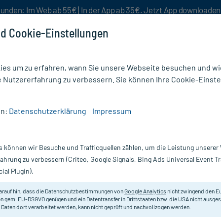
unden: Im Web ab 55€ | In der App ab 35€. Jetzt App downloade
d Cookie-Einstellungen
es um zu erfahren, wann Sie unsere Webseite besuchen und wie
e Nutzererfahrung zu verbessern. Sie können Ihre Cookie-Einste
nlösen
Rezeptur
Aktion %
en:
Datenschutzerklärung
Impressum
s können wir Besuche und Trafficquellen zählen, um die Leistung unsere
Nur für kurze Zeit:
Gratis-Versand* ab 19€ Mindestbestellwert!
fahrung zu verbessern (Criteo, Google Signals, Bing Ads Universal Event 
ial Plugin).
arauf hin, dass die Datenschutzbestimmungen von
Google Analytics
nicht zwingend den E
Gel zur Behandlung von Vulvitis und
n gem. EU-DSGVO genügen und ein Datentransfer in Drittstaaten bzw. die USA nicht ausg
 Daten dort verarbeitet werden, kann nicht geprüft und nachvollzogen werden.
Darreichung:
Ge