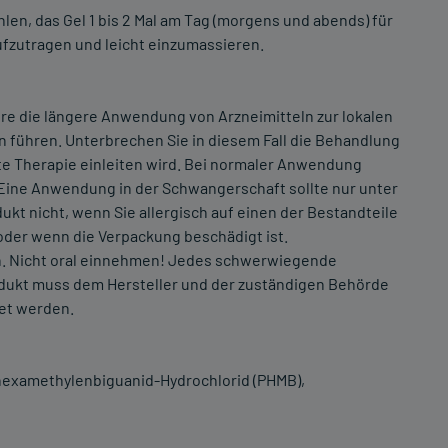
len, das Gel 1 bis 2 Mal am Tag (morgens und abends) für
ufzutragen und leicht einzumassieren.
re die längere Anwendung von Arzneimitteln zur lokalen
führen. Unterbrechen Sie in diesem Fall die Behandlung
ete Therapie einleiten wird. Bei normaler Anwendung
Eine Anwendung in der Schwangerschaft sollte nur unter
ukt nicht, wenn Sie allergisch auf einen der Bestandteile
 oder wenn die Verpackung beschädigt ist.
n. Nicht oral einnehmen! Jedes schwerwiegende
kt muss dem Hersteller und der zuständigen Behörde
det werden.
lyhexamethylenbiguanid-Hydrochlorid (PHMB),