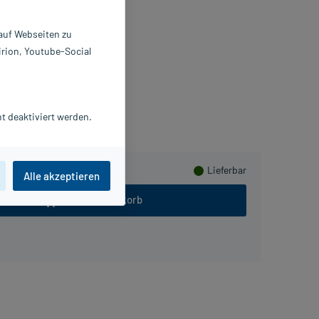
 ml
7658754
 auf Webseiten zu
BSA Pharma GmbH
irion, Youtube-Social
Beipackzettel als PDF
lusHerzen sammeln
t deaktiviert werden.
Lieferbar
Alle akzeptieren
In den Warenkorb