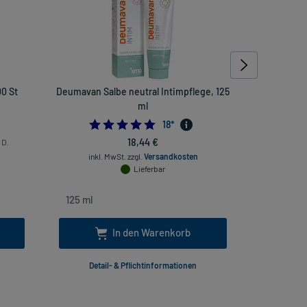
00 St
Deumavan Salbe neutral Intimpflege, 125
Mirad
ml
4.833333333333333
18
*
18,44 €
 D.
inkl. MwSt.
zzgl.
Versandkosten
inkl
Lieferbar
In den Warenkorb
Detail- & Pflichtinformationen
Deta