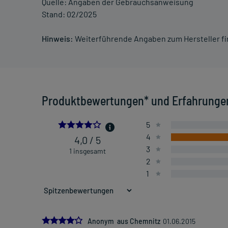
Quelle: Angaben der Gebrauchsanweisung
Stand: 02/2025
Hinweis:
Weiterführende Angaben zum Hersteller f
Produktbewertungen* und Erfahrunge
4.0
5
4
4,0 / 5
3
1 insgesamt
2
1
4.0
Anonym aus Chemnitz
01.06.2015