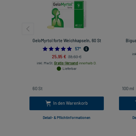
GeloMyrtol forte Weichkapseln, 60 St
Bigua
4.859649122807017
57
*
in
25,95 €
38,60 €
inkl. MwSt.
Gratis-Versand
innerhalb D.
Lieferbar
In den Warenkorb
Detail- & Pflichtinformationen
De