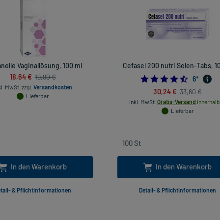
nelle Vaginallösung, 100 ml
Cefasel 200 nutri Selen-Tabs, 1
18,64 €
19,90 €
4.5
6
*
kl. MwSt.
zzgl.
Versandkosten
30,24 €
33,60 €
Lieferbar
inkl. MwSt.
Gratis-Versand
innerhalb
Lieferbar
In den Warenkorb
In den Warenkorb
tail- & Pflichtinformationen
Detail- & Pflichtinformationen