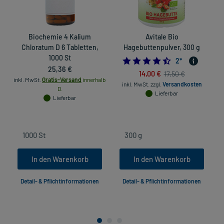
Biochemie 4 Kalium
Avitale Bio
Chloratum D 6 Tabletten,
Hagebuttenpulver, 300 g
1000 St
4.5
2
*
25,36 €
14,00 €
17,50 €
inkl. MwSt.
Gratis-Versand
innerhalb
inkl. MwSt.
zzgl.
Versandkosten
D.
Lieferbar
Lieferbar
In den Warenkorb
In den Warenkorb
Detail- & Pflichtinformationen
Detail- & Pflichtinformationen