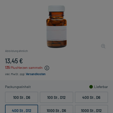
Abbildung ähnlich
13,45 €
135
PlusHerzen sammeln
inkl. MwSt.
zzgl.
Versandkosten
Packungseinheit
Lieferbar
100 St
, D6
100 St
, D12
400 St
, D6
400 St
, D12
1000 St
, D6
1000 St
, D12