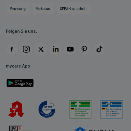
Engagement
Direktabrechnung PKV
Rechnung
Vorkasse
SEPA-Lastschrift
Partner
Apotheke vor Ort
Kundenbewertungen
Folgen Sie uns:
AGB
Impressum
Datenschutz
Cookie-Einstellungen
mycare App:
Rückgabe/Widerruf
Barrierefreiheitserklärung