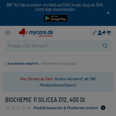
5€*
für Neukunden: Im Web ab 55€ | In der App ab 35€.
Jetzt App downloaden
Arzneimittel rezeptfrei
/
BIOCHEMIE 11 SILICEA D12
Nur für kurze Zeit:
Gratis-Versand* ab 19€
Mindestbestellwert!
BIOCHEMIE 11 SILICEA D12, 400 St
Produkt bewerten & PlusHerzen sichern