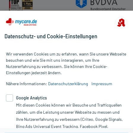
Datenschutz- und Cookie-Einstellungen
Wir verwenden Cookies um zu erfahren, wann Sie unsere Webseite
besuchen und wie Sie mit uns interagieren, um Ihre
Nutzererfahrung zu verbessern. Sie können Ihre Cookie-
Alle Preise gelten inkl. MwSt., ggf. zzgl. Versandkosten
Einstellungen jederzeit ändern.
Informationen auf dieser Website werden ausschließlich für
informative Zwecke zur Verfügung gestellt. Sie ersetzen keinesfalls
Nähere Informationen:
Datenschutzerklärung
Impressum
die Untersuchung und Behandlung durch einen Arzt. Bitte
beachten Sie, dass hierdurch weder Diagnosen gestellt noch
Google Analytics
Therapien eingeleitet werden können. | Diese Webseite benutzt
Mit diesen Cookies können wir Besuche und Trafficquellen
Google Analytics. Lesen Sie bitte dazu die wichtigen Hinweise in
unserer Datenschutzerklärung. Für den Widerruf einer Bestellung
zählen, um die Leistung unserer Webseite zu messen und
nutzen Sie das Formular:
Ihre Nutzererfahrung zu verbessern (Criteo, Google Signals,
Bing Ads Universal Event Tracking, Facebook Pixel,
Vertrag widerrufen