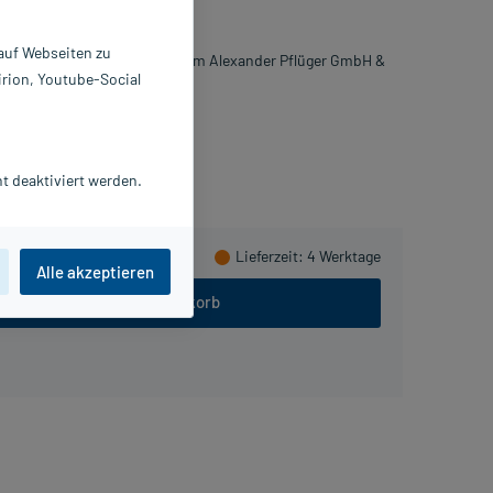
0 g
6323537
 auf Webseiten zu
möopathisches Laboratorium Alexander Pflüger GmbH &
irion, Youtube-Social
. KG
ammeln
t deaktiviert werden.
Lieferzeit
: 4 Werktage
Alle akzeptieren
In den Warenkorb