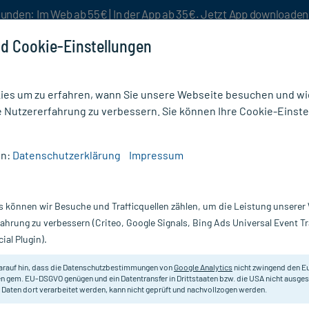
unden: Im Web ab 55€ | In der App ab 35€. Jetzt App downloade
d Cookie-Einstellungen
es um zu erfahren, wann Sie unsere Webseite besuchen und wie
e Nutzererfahrung zu verbessern. Sie können Ihre Cookie-Einste
nlösen
Rezeptur
Aktion %
en:
Datenschutzerklärung
Impressum
 12 Calcium Sulfuricum D 6 Pulver
s können wir Besuche und Trafficquellen zählen, um die Leistung unsere
Nur für kurze Zeit:
Gratis-Versand* ab 19€ Mindestbestellwert!
fahrung zu verbessern (Criteo, Google Signals, Bing Ads Universal Event 
ial Plugin).
 Sulfuricum D 6
arauf hin, dass die Datenschutzbestimmungen von
Google Analytics
nicht zwingend den E
Homöopathisches Arzneimittel.
n gem. EU-DSGVO genügen und ein Datentransfer in Drittstaaten bzw. die USA nicht ausg
 Daten dort verarbeitet werden, kann nicht geprüft und nachvollzogen werden.
Darreichung:
Pu