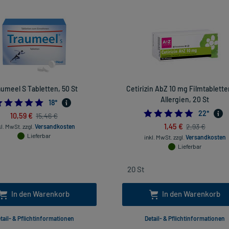
aumeel S Tabletten, 50 St
Cetirizin AbZ 10 mg Filmtablette
Allergien, 20 St
4.944444444444445
18
*
4.954545
22
*
10,59 €
15,46 €
1,45 €
2,93 €
kl. MwSt.
zzgl.
Versandkosten
Lieferbar
inkl. MwSt.
zzgl.
Versandkosten
Lieferbar
In den Warenkorb
In den Warenkorb
tail- & Pflichtinformationen
Detail- & Pflichtinformationen