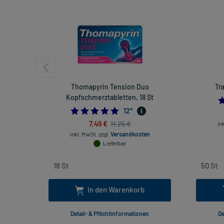
Thomapyrin Tension Duo
Tr
Kopfschmerztabletten, 18 St
4.916666666666667
12
*
7,49 €
11,25 €
in
inkl. MwSt.
zzgl.
Versandkosten
Lieferbar
In den Warenkorb
Detail- & Pflichtinformationen
De