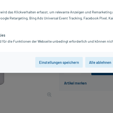
Inhalt:
10
PZN:
0
 wird das Klickverhalten erfasst, um relevante Anzeigen und Remarketing
Hersteller:
Ho
Google Retargeting, Bing Ads Universal Event Tracking, Facebook Pixel, Ka
Co
16,28 €
163
PlusHerzen s
kies
inkl. MwSt.
zzgl.
Versandkosten
d für die Funktionen der Webseite unbedingt erforderlich und können nich
Grundpreis: 162,80 € / kg
Einstellungen speichern
Alle ablehnen