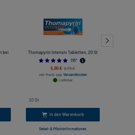
n bei
Thomapyrin Intensiv Tabletten, 20 St
Multilind
4.913043478260869
115
*
454545454
5,99 €
9,79 €
inkl. MwSt.
zzgl.
Versandkosten
inkl
Lieferbar
In den Warenkorb
Detail- & Pflichtinformationen
Deta