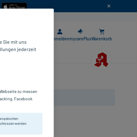
n
E-Rezept App
Anmelden
mycarePlus
Warenkorb
 Sie mit uns
llungen jederzeit
r Webseite zu messen
Tracking, Facebook
uropäischen
eschlossen werden
lver