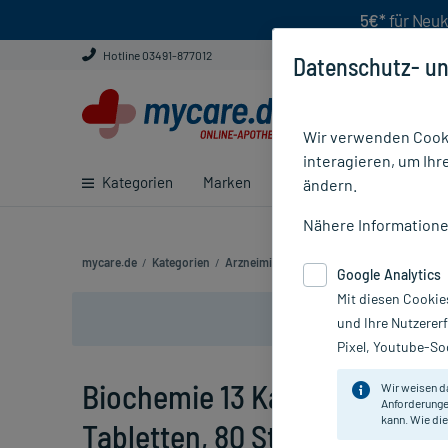
5€*
für Neuk
Hotline 03491-877012
Datenschutz- un
Wir verwenden Cooki
interagieren, um Ihr
Kategorien
Marken
Ratgeber
E-Rezept ei
ändern.
Nähere Information
mycare.de
/
Kategorien
/
Arzneimittel rezeptfrei
/
Biochemie 13 Kal
Google Analytics
Mit diesen Cookie
und Ihre Nutzerer
Pixel, Youtube-Soc
Biochemie 13 Kalium Arsenic
Wir weisen d
Anforderunge
kann. Wie die
Tabletten, 80 St