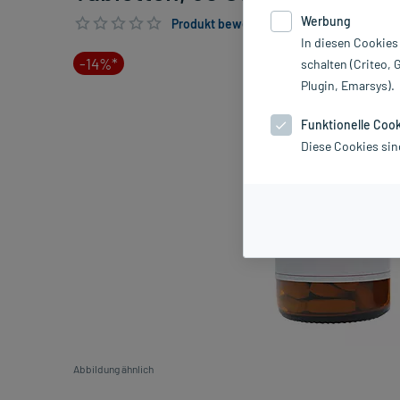
Werbung
Produkt bewerten & PlusHerzen sichern
In diesen Cookies
-14%*
schalten (Criteo, 
Plugin, Emarsys).
Funktionelle Coo
Diese Cookies sin
Abbildung ähnlich