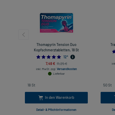
Thomapyrin Tension Duo
Tr
Kopfschmerztabletten, 18 St
4.916666666666667
12
*
7,49 €
11,25 €
in
inkl. MwSt.
zzgl.
Versandkosten
Lieferbar
In den Warenkorb
Detail- & Pflichtinformationen
De