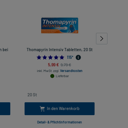
n bei
Thomapyrin Intensiv Tabletten, 20 St
Multilind
4.913043478260869
115
*
454545454
5,99 €
9,79 €
inkl. MwSt.
zzgl.
Versandkosten
inkl
Lieferbar
In den Warenkorb
Detail- & Pflichtinformationen
Deta