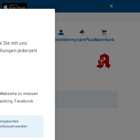
n
E-Rezept App
Anmelden
mycarePlus
Warenkorb
 Sie mit uns
llungen jederzeit
r Webseite zu messen
Tracking, Facebook
uropäischen
eschlossen werden
bletten