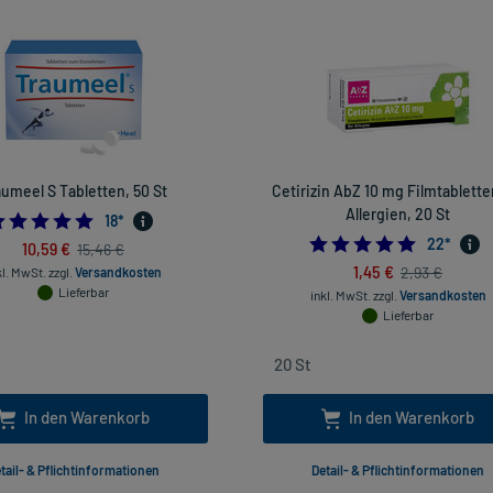
aumeel S Tabletten, 50 St
Cetirizin AbZ 10 mg Filmtablette
Allergien, 20 St
4.944444444444445
18
*
4.954545
22
*
10,59 €
15,46 €
1,45 €
2,93 €
kl. MwSt.
zzgl.
Versandkosten
Lieferbar
inkl. MwSt.
zzgl.
Versandkosten
Lieferbar
In den Warenkorb
In den Warenkorb
tail- & Pflichtinformationen
Detail- & Pflichtinformationen