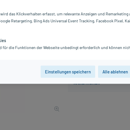
Inhalt:
80
PZN:
0
 wird das Klickverhalten erfasst, um relevante Anzeigen und Remarketing
Hersteller:
B
Google Retargeting, Bing Ads Universal Event Tracking, Facebook Pixel, Ka
4,95 €
UVP
5,78 €
50
Plus
inkl. MwSt.
zzgl.
Versandkosten
kies
d für die Funktionen der Webseite unbedingt erforderlich und können nich
Einstellungen speichern
Alle ablehnen