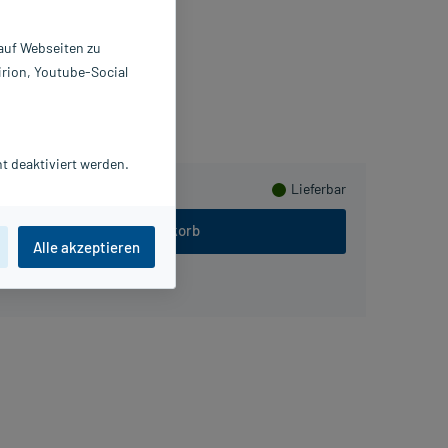
 St
4324573
 auf Webseiten zu
ombastus-Werke AG
irion, Youtube-Social
Herzen sammeln
t deaktiviert werden.
Lieferbar
In den Warenkorb
Alle akzeptieren