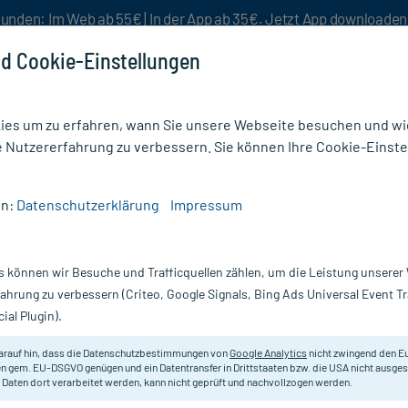
unden: Im Web ab 55€ | In der App ab 35€. Jetzt App downloade
d Cookie-Einstellungen
es um zu erfahren, wann Sie unsere Webseite besuchen und wie
e Nutzererfahrung zu verbessern. Sie können Ihre Cookie-Einste
nlösen
Rezeptur
Aktion %
en:
Datenschutzerklärung
Impressum
ium Arsenicosum D 6 Tabletten
s können wir Besuche und Trafficquellen zählen, um die Leistung unsere
Nur für kurze Zeit:
Gratis-Versand* ab 19€ Mindestbestellwert!
fahrung zu verbessern (Criteo, Google Signals, Bing Ads Universal Event 
ial Plugin).
osum D 6
arauf hin, dass die Datenschutzbestimmungen von
Google Analytics
nicht zwingend den E
Homöopathisches Arzneimittel.
n gem. EU-DSGVO genügen und ein Datentransfer in Drittstaaten bzw. die USA nicht ausg
 Daten dort verarbeitet werden, kann nicht geprüft und nachvollzogen werden.
Darreichung:
Ta