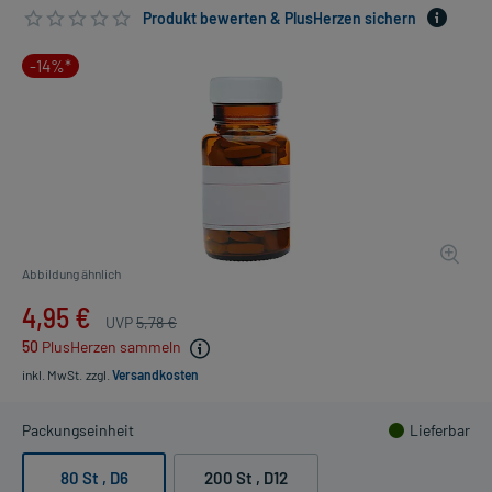
Produkt bewerten & PlusHerzen sichern
-14%*
Abbildung ähnlich
4,95 €
UVP
5,78 €
50
PlusHerzen sammeln
inkl. MwSt.
zzgl.
Versandkosten
Packungseinheit
Lieferbar
80 St
, D6
200 St
, D12