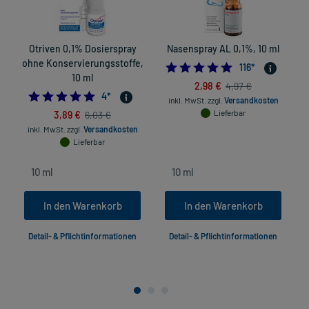
Otriven 0,1% Dosierspray
Nasenspray AL 0,1%, 10 ml
ohne Konservierungsstoffe,
4.8793103448275
116
*
10 ml
2,98 €
4,97 €
5.0
4
*
inkl. MwSt.
zzgl.
Versandkosten
3,89 €
Lieferbar
6,03 €
inkl. MwSt.
zzgl.
Versandkosten
Lieferbar
In den Warenkorb
In den Warenkorb
Detail- & Pflichtinformationen
Detail- & Pflichtinformationen