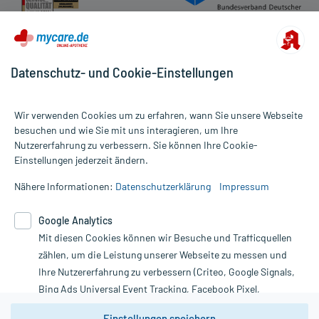
Datenschutz- und Cookie-Einstellungen
Wir verwenden Cookies um zu erfahren, wann Sie unsere Webseite
besuchen und wie Sie mit uns interagieren, um Ihre
Nutzererfahrung zu verbessern. Sie können Ihre Cookie-
Alle Preise gelten inkl. MwSt., ggf. zzgl. Versandkosten
Einstellungen jederzeit ändern.
Informationen auf dieser Website werden ausschließlich für
informative Zwecke zur Verfügung gestellt. Sie ersetzen keinesfalls
Nähere Informationen:
Datenschutzerklärung
Impressum
die Untersuchung und Behandlung durch einen Arzt. Bitte
beachten Sie, dass hierdurch weder Diagnosen gestellt noch
Google Analytics
Therapien eingeleitet werden können. | Diese Webseite benutzt
Google Analytics. Lesen Sie bitte dazu die wichtigen Hinweise in
Mit diesen Cookies können wir Besuche und Trafficquellen
unserer Datenschutzerklärung. Für den Widerruf einer Bestellung
zählen, um die Leistung unserer Webseite zu messen und
nutzen Sie das Formular:
Ihre Nutzererfahrung zu verbessern (Criteo, Google Signals,
Bing Ads Universal Event Tracking, Facebook Pixel,
Vertrag widerrufen
Youtube-Social Plugin).
Einstellungen speichern