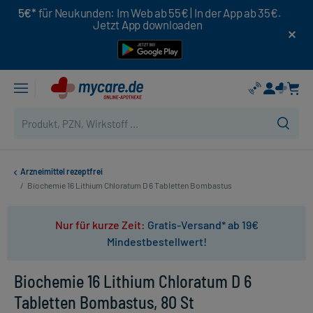
5€*
für Neukunden: Im Web ab 55€ | In der App ab 35€.
Jetzt App downloaden
Arzneimittel rezeptfrei
/
Biochemie 16 Lithium Chloratum D 6 Tabletten Bombastus
Nur für kurze Zeit:
Gratis-Versand* ab 19€
Mindestbestellwert!
Biochemie 16 Lithium Chloratum D 6
Tabletten Bombastus, 80 St