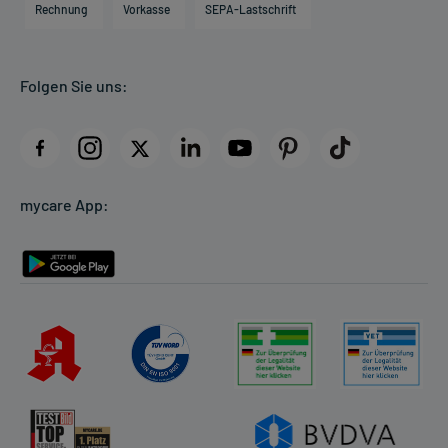
Direktabrechnung PKV
Rechnung
Vorkasse
SEPA-Lastschrift
Partner
Apotheke vor Ort
Kundenbewertungen
Folgen Sie uns:
AGB
Impressum
Datenschutz
Cookie-Einstellungen
mycare App:
Rückgabe/Widerruf
Barrierefreiheitserklärung