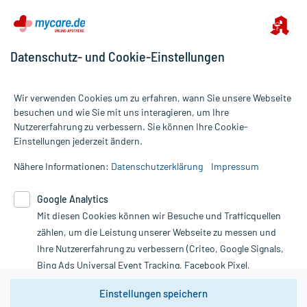
Datenschutz- und Cookie-Einstellungen
Wir verwenden Cookies um zu erfahren, wann Sie unsere Webseite
besuchen und wie Sie mit uns interagieren, um Ihre
Nutzererfahrung zu verbessern. Sie können Ihre Cookie-
Alle Preise gelten inkl. MwSt., ggf. zzgl. Versandkosten
Einstellungen jederzeit ändern.
Informationen auf dieser Website werden ausschließlich für
informative Zwecke zur Verfügung gestellt. Sie ersetzen keinesfalls
Nähere Informationen:
Datenschutzerklärung
Impressum
die Untersuchung und Behandlung durch einen Arzt. Bitte
beachten Sie, dass hierdurch weder Diagnosen gestellt noch
Google Analytics
Therapien eingeleitet werden können. | Diese Webseite benutzt
Mit diesen Cookies können wir Besuche und Trafficquellen
Google Analytics. Lesen Sie bitte dazu die wichtigen Hinweise in
unserer Datenschutzerklärung. Für den Widerruf einer Bestellung
zählen, um die Leistung unserer Webseite zu messen und
nutzen Sie das Formular:
Ihre Nutzererfahrung zu verbessern (Criteo, Google Signals,
Bing Ads Universal Event Tracking, Facebook Pixel,
Vertrag widerrufen
Youtube-Social Plugin).
Einstellungen speichern