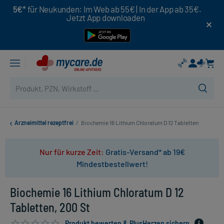
5€*
für Neukunden: Im Web ab 55€ | In der App ab 35€.
Jetzt App downloaden
Arzneimittel rezeptfrei
/
Biochemie 16 Lithium Chloratum D 12 Tabletten
Nur für kurze Zeit:
Gratis-Versand* ab 19€
Mindestbestellwert!
Biochemie 16 Lithium Chloratum D 12
Tabletten, 200 St
Produkt bewerten & PlusHerzen sichern