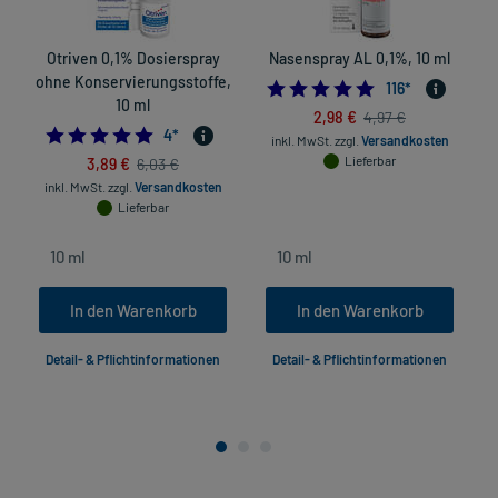
Otriven 0,1% Dosierspray
Nasenspray AL 0,1%, 10 ml
ohne Konservierungsstoffe,
4.8793103448275
116
*
10 ml
2,98 €
4,97 €
5.0
4
*
inkl. MwSt.
zzgl.
Versandkosten
3,89 €
Lieferbar
6,03 €
inkl. MwSt.
zzgl.
Versandkosten
Lieferbar
In den Warenkorb
In den Warenkorb
Detail- & Pflichtinformationen
Detail- & Pflichtinformationen