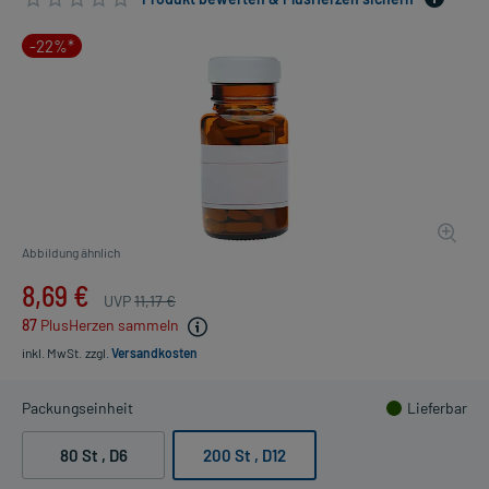
-22%*
Abbildung ähnlich
8,69 €
UVP
11,17 €
87
PlusHerzen sammeln
inkl. MwSt.
zzgl.
Versandkosten
Packungseinheit
Lieferbar
80 St
, D6
200 St
, D12