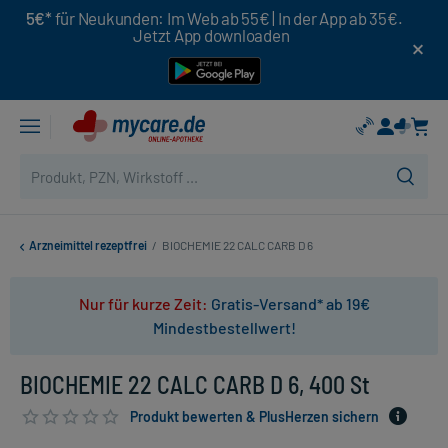
5€*
für Neukunden: Im Web ab 55€ | In der App ab 35€.
Jetzt App downloaden
Arzneimittel rezeptfrei
/
BIOCHEMIE 22 CALC CARB D 6
Nur für kurze Zeit:
Gratis-Versand* ab 19€
Mindestbestellwert!
BIOCHEMIE 22 CALC CARB D 6, 400 St
Produkt bewerten & PlusHerzen sichern