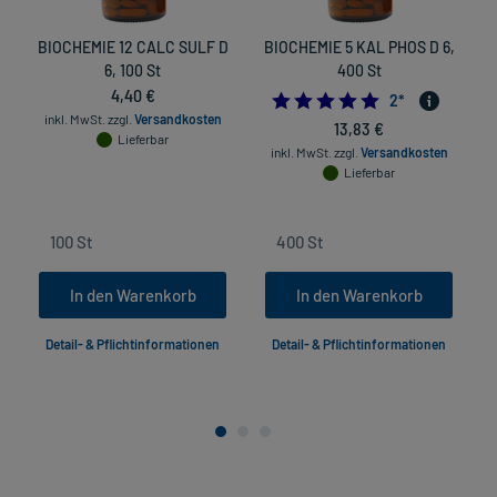
BIOCHEMIE 12 CALC SULF D
BIOCHEMIE 5 KAL PHOS D 6,
6, 100 St
400 St
N
4,40 €
5.0
2
*
inkl. MwSt.
zzgl.
Versandkosten
13,83 €
Lieferbar
inkl. MwSt.
zzgl.
Versandkosten
Lieferbar
In den Warenkorb
In den Warenkorb
Detail- & Pflichtinformationen
Detail- & Pflichtinformationen