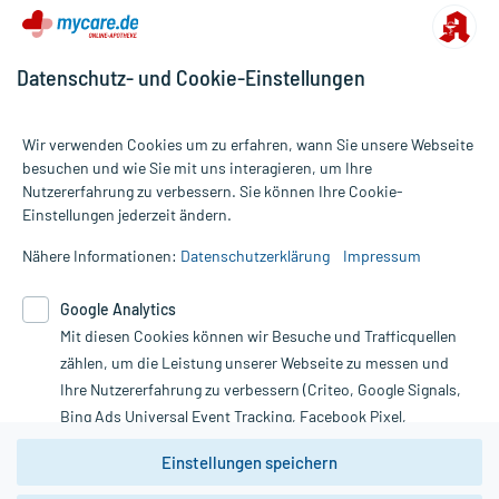
Datenschutz- und Cookie-Einstellungen
Wir verwenden Cookies um zu erfahren, wann Sie unsere Webseite
besuchen und wie Sie mit uns interagieren, um Ihre
Nutzererfahrung zu verbessern. Sie können Ihre Cookie-
Alle Preise gelten inkl. MwSt., ggf. zzgl. Versandkosten
Einstellungen jederzeit ändern.
Informationen auf dieser Website werden ausschließlich für
informative Zwecke zur Verfügung gestellt. Sie ersetzen keinesfalls
Nähere Informationen:
Datenschutzerklärung
Impressum
die Untersuchung und Behandlung durch einen Arzt. Bitte
beachten Sie, dass hierdurch weder Diagnosen gestellt noch
Google Analytics
Therapien eingeleitet werden können. | Diese Webseite benutzt
Mit diesen Cookies können wir Besuche und Trafficquellen
Google Analytics. Lesen Sie bitte dazu die wichtigen Hinweise in
unserer Datenschutzerklärung. Für den Widerruf einer Bestellung
zählen, um die Leistung unserer Webseite zu messen und
nutzen Sie das Formular:
Ihre Nutzererfahrung zu verbessern (Criteo, Google Signals,
Bing Ads Universal Event Tracking, Facebook Pixel,
Vertrag widerrufen
Youtube-Social Plugin).
Einstellungen speichern
Wir weisen darauf hin, dass die