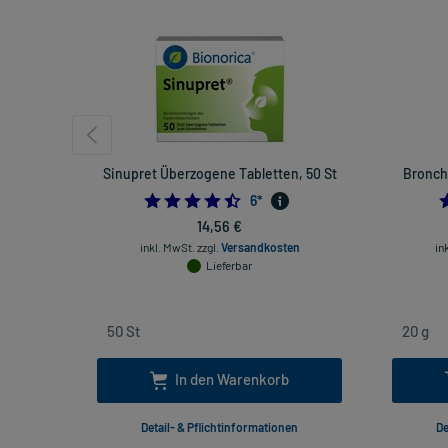
Sinupret Überzogene Tabletten, 50 St
Bronchi
4.5
6
*
14,56 €
inkl. MwSt.
zzgl.
Versandkosten
in
Lieferbar
In den Warenkorb
Detail- & Pflichtinformationen
De