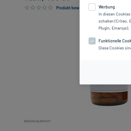
Werbung
Produkt bewerten & PlusHerzen sichern
In diesen Cookies
schalten (Criteo, 
Plugin, Emarsys).
Funktionelle Coo
Diese Cookies sin
Abbildung ähnlich