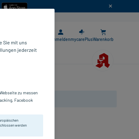
n
E-Rezept App
Anmelden
mycarePlus
Warenkorb
 Sie mit uns
llungen jederzeit
r Webseite zu messen
Tracking, Facebook
uropäischen
eschlossen werden
bletten