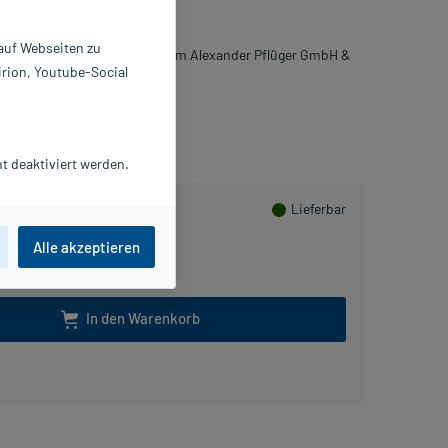
0 St
5919245
 auf Webseiten zu
möopathisches Laboratorium Alexander Pflüger GmbH &
irion, Youtube-Social
. KG
ammeln
t deaktiviert werden.
Lieferbar
Alle akzeptieren
6
In den Warenkorb