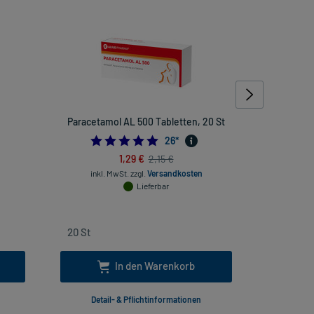
Paracetamol AL 500 Tabletten, 20 St
Ilo
4.961538461538462
26
*
1,29 €
2,15 €
inkl. MwSt.
zzgl.
Versandkosten
inkl
Lieferbar
In den Warenkorb
Detail- & Pflichtinformationen
Deta