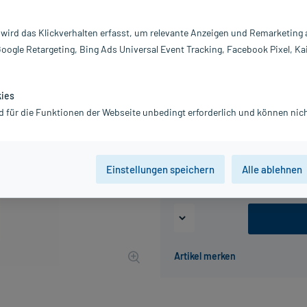
Inhalt:
40
PZN:
0
 wird das Klickverhalten erfasst, um relevante Anzeigen und Remarketing
Hersteller:
Ho
Google Retargeting, Bing Ads Universal Event Tracking, Facebook Pixel, Ka
Co
13,90 €
139
PlusHerzen s
kies
inkl. MwSt.
zzgl.
Versandkosten
d für die Funktionen der Webseite unbedingt erforderlich und können nich
Packungseinheit
Einstellungen speichern
Alle ablehnen
100 St
, D6
400 St
, D