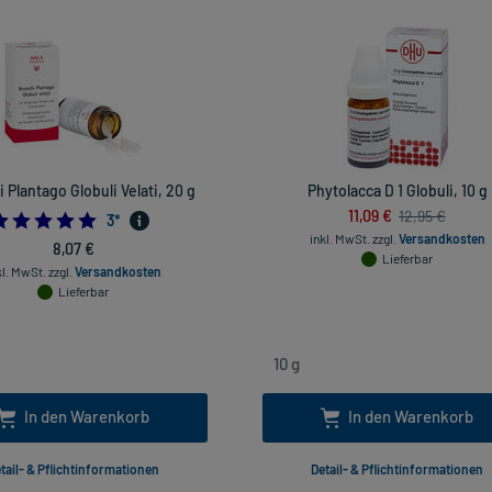
 Plantago Globuli Velati, 20 g
Phytolacca D 1 Globuli, 10 g
11,09 €
12,95 €
5.0
3
*
inkl. MwSt.
zzgl.
Versandkosten
8,07 €
Lieferbar
kl. MwSt.
zzgl.
Versandkosten
Lieferbar
In den Warenkorb
In den Warenkorb
tail- & Pflichtinformationen
Detail- & Pflichtinformationen