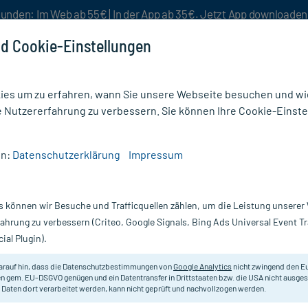
unden: Im Web ab 55€ | In der App ab 35€. Jetzt App downloade
d Cookie-Einstellungen
es um zu erfahren, wann Sie unsere Webseite besuchen und wie
e Nutzererfahrung zu verbessern. Sie können Ihre Cookie-Einste
nlösen
Rezeptur
Aktion %
en:
Datenschutzerklärung
Impressum
 25 Aurum Chlor.Natr.D 6 Tabl.
s können wir Besuche und Trafficquellen zählen, um die Leistung unsere
Nur für kurze Zeit:
Gratis-Versand* ab 19€ Mindestbestellwert!
fahrung zu verbessern (Criteo, Google Signals, Bing Ads Universal Event 
ial Plugin).
hlor.Natr.D 6
arauf hin, dass die Datenschutzbestimmungen von
Google Analytics
nicht zwingend den E
Homöopathisches Arzneimittel.
n gem. EU-DSGVO genügen und ein Datentransfer in Drittstaaten bzw. die USA nicht ausg
 Daten dort verarbeitet werden, kann nicht geprüft und nachvollzogen werden.
Darreichung:
Ta