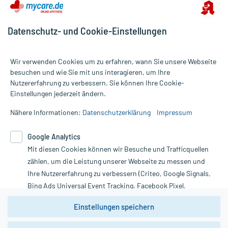
Datenschutz- und Cookie-Einstellungen
Wir verwenden Cookies um zu erfahren, wann Sie unsere Webseite
besuchen und wie Sie mit uns interagieren, um Ihre
Nutzererfahrung zu verbessern. Sie können Ihre Cookie-
Alle Preise gelten inkl. MwSt., ggf. zzgl. Versandkosten
Einstellungen jederzeit ändern.
Informationen auf dieser Website werden ausschließlich für
informative Zwecke zur Verfügung gestellt. Sie ersetzen keinesfalls
Nähere Informationen:
Datenschutzerklärung
Impressum
die Untersuchung und Behandlung durch einen Arzt. Bitte
beachten Sie, dass hierdurch weder Diagnosen gestellt noch
Google Analytics
Therapien eingeleitet werden können. | Diese Webseite benutzt
Mit diesen Cookies können wir Besuche und Trafficquellen
Google Analytics. Lesen Sie bitte dazu die wichtigen Hinweise in
unserer Datenschutzerklärung. Für den Widerruf einer Bestellung
zählen, um die Leistung unserer Webseite zu messen und
nutzen Sie das Formular:
Ihre Nutzererfahrung zu verbessern (Criteo, Google Signals,
Bing Ads Universal Event Tracking, Facebook Pixel,
Vertrag widerrufen
Youtube-Social Plugin).
Einstellungen speichern
Wir weisen darauf hin, dass die
Datenschutzbestimmungen von
Google Analytics
nicht