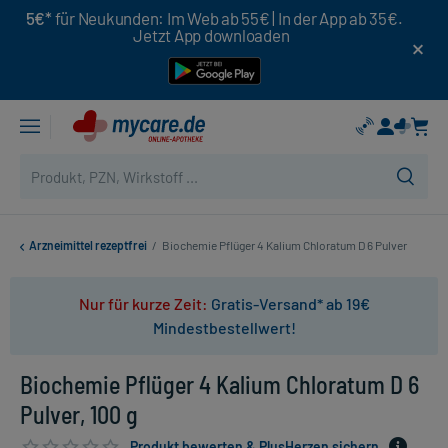
5€*
für Neukunden: Im Web ab 55€ | In der App ab 35€.
Jetzt App downloaden
Arzneimittel rezeptfrei
/
Biochemie Pflüger 4 Kalium Chloratum D 6 Pulver
Nur für kurze Zeit:
Gratis-Versand* ab 19€
Mindestbestellwert!
Biochemie Pflüger 4 Kalium Chloratum D 6
Pulver, 100 g
Produkt bewerten & PlusHerzen sichern