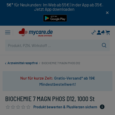
5€*
für Neukunden: Im Web ab 55€ | In der App ab 35€.
Jetzt App downloaden
Arzneimittel rezeptfrei
/
BIOCHEMIE 7 MAGN PHOS D12
Nur für kurze Zeit:
Gratis-Versand* ab 19€
Mindestbestellwert!
BIOCHEMIE 7 MAGN PHOS D12, 1000 St
Produkt bewerten & PlusHerzen sichern