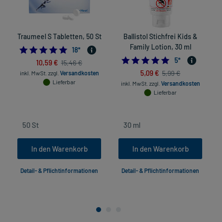
Traumeel S Tabletten, 50 St
Ballistol Stichfrei Kids &
S
Family Lotion, 30 ml
4.944444444444445
18
*
4.8
5
*
10,59 €
15,46 €
5,09 €
5,99 €
inkl. MwSt.
zzgl.
Versandkosten
Lieferbar
inkl. MwSt.
zzgl.
Versandkosten
Lieferbar
In den Warenkorb
In den Warenkorb
Detail- & Pflichtinformationen
Detail- & Pflichtinformationen