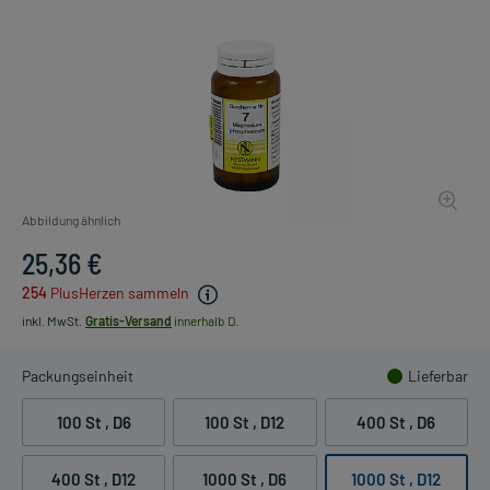
Abbildung ähnlich
25,36 €
254
PlusHerzen sammeln
inkl. MwSt.
Gratis-Versand
innerhalb D.
Packungseinheit
Lieferbar
100 St
, D6
100 St
, D12
400 St
, D6
400 St
, D12
1000 St
, D6
1000 St
, D12