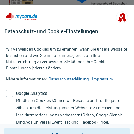
Datenschutz- und Cookie-Einstellungen
Wir verwenden Cookies um zu erfahren, wann Sie unsere Webseite
besuchen und wie Sie mit uns interagieren, um Ihre
Nutzererfahrung zu verbessern. Sie können Ihre Cookie-
Alle Preise gelten inkl. MwSt., ggf. zzgl. Versandkosten
Einstellungen jederzeit ändern.
Informationen auf dieser Website werden ausschließlich für
informative Zwecke zur Verfügung gestellt. Sie ersetzen keinesfalls
Nähere Informationen:
Datenschutzerklärung
Impressum
die Untersuchung und Behandlung durch einen Arzt. Bitte
beachten Sie, dass hierdurch weder Diagnosen gestellt noch
Google Analytics
Therapien eingeleitet werden können. | Diese Webseite benutzt
Mit diesen Cookies können wir Besuche und Trafficquellen
Google Analytics. Lesen Sie bitte dazu die wichtigen Hinweise in
unserer Datenschutzerklärung. Für den Widerruf einer Bestellung
zählen, um die Leistung unserer Webseite zu messen und
nutzen Sie das Formular:
Ihre Nutzererfahrung zu verbessern (Criteo, Google Signals,
Bing Ads Universal Event Tracking, Facebook Pixel,
Vertrag widerrufen
Youtube-Social Plugin).