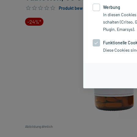
Werbung
Produkt bewerten & PlusHerzen sichern
In diesen Cookies
-24%*
schalten (Criteo, 
Plugin, Emarsys).
Funktionelle Coo
Diese Cookies sin
Abbildung ähnlich