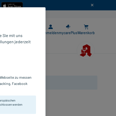
n
E-Rezept App
Anmelden
mycarePlus
Warenkorb
 Sie mit uns
llungen jederzeit
r Webseite zu messen
Tracking, Facebook
uropäischen
eschlossen werden
bletten