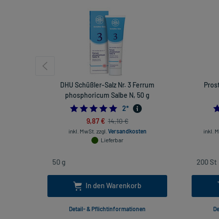
DHU Schüßler-Salz Nr. 3 Ferrum
Pros
phosphoricum Salbe N, 50 g
5.0
2
*
9,87 €
14,10 €
inkl. MwSt.
zzgl.
Versandkosten
inkl. 
Lieferbar
In den Warenkorb
Detail- & Pflichtinformationen
De