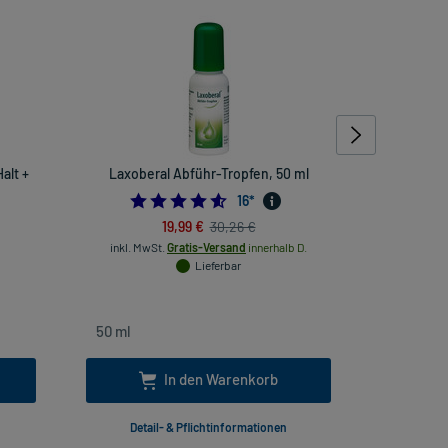
alt +
Laxoberal Abführ-Tropfen, 50 ml
Biochemie 
4.5625
16
*
19,99 €
30,26 €
inkl
inkl. MwSt.
Gratis-Versand
innerhalb D.
Lieferbar
In den Warenkorb
Detail- & Pflichtinformationen
Deta