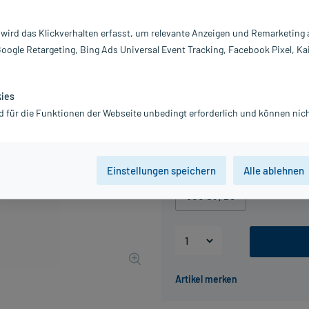
Inhalt:
80
PZN:
0
 wird das Klickverhalten erfasst, um relevante Anzeigen und Remarketing
Hersteller:
B
Google Retargeting, Bing Ads Universal Event Tracking, Facebook Pixel, Ka
4,36 €
UVP
5,78 €
44
Plus
inkl. MwSt.
zzgl.
Versandkosten
kies
d für die Funktionen der Webseite unbedingt erforderlich und können nich
Packungseinheit
80 St
, D6
80 St
, D12
Einstellungen speichern
Alle ablehnen
500 St
, D6