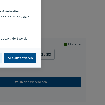
 St
1073774
 auf Webseiten zu
ombastus-Werke AG
irion, Youtube-Social
Herzen sammeln
t deaktiviert werden.
Lieferbar
200 St
, D6
200 St
, D12
Alle akzeptieren
In den Warenkorb