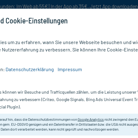
unden: Im Web ab 55€ | In der App ab 35€. Jetzt App downloade
d Cookie-Einstellungen
es um zu erfahren, wann Sie unsere Webseite besuchen und wie
e Nutzererfahrung zu verbessern. Sie können Ihre Cookie-Einste
nlösen
Rezeptur
Aktion %
en:
Datenschutzerklärung
Impressum
ium Phosphoricum D 6 Tabletten
s können wir Besuche und Trafficquellen zählen, um die Leistung unsere
Nur für kurze Zeit:
Gratis-Versand* ab 19€ Mindestbestellwert!
fahrung zu verbessern (Criteo, Google Signals, Bing Ads Universal Event 
ial Plugin).
oricum D 6
arauf hin, dass die Datenschutzbestimmungen von
Google Analytics
nicht zwingend den E
Homöopathisches Arzneimittel.
n gem. EU-DSGVO genügen und ein Datentransfer in Drittstaaten bzw. die USA nicht ausg
 Daten dort verarbeitet werden, kann nicht geprüft und nachvollzogen werden.
Darreichung:
Ta