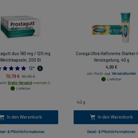
tagutt duo 160 mg / 120 mg
Corega Ultra Haftcreme Starker H
Weichkapseln, 200 St
Versiegelung, 40 g
4,99 €
4.916666666666667
12
*
inkl. MwSt.
zzgl.
Versandkosten
70,79 €
90,95 €
Lieferbar
MwSt.
Gratis-Versand
innerhalb D.
Lieferbar
In den Warenkorb
In den Warenkorb
tail- & Pflichtinformationen
Detail- & Pflichtinformationen