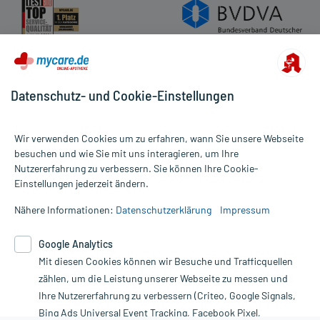
Datenschutz- und Cookie-Einstellungen
Wir verwenden Cookies um zu erfahren, wann Sie unsere Webseite
besuchen und wie Sie mit uns interagieren, um Ihre
Nutzererfahrung zu verbessern. Sie können Ihre Cookie-
Alle Preise gelten inkl. MwSt., ggf. zzgl. Versandkosten
Einstellungen jederzeit ändern.
Informationen auf dieser Website werden ausschließlich für
informative Zwecke zur Verfügung gestellt. Sie ersetzen keinesfalls
Nähere Informationen:
Datenschutzerklärung
Impressum
die Untersuchung und Behandlung durch einen Arzt. Bitte
beachten Sie, dass hierdurch weder Diagnosen gestellt noch
Google Analytics
Therapien eingeleitet werden können. | Diese Webseite benutzt
Mit diesen Cookies können wir Besuche und Trafficquellen
Google Analytics. Lesen Sie bitte dazu die wichtigen Hinweise in
unserer Datenschutzerklärung. Für den Widerruf einer Bestellung
zählen, um die Leistung unserer Webseite zu messen und
nutzen Sie das Formular:
Ihre Nutzererfahrung zu verbessern (Criteo, Google Signals,
Bing Ads Universal Event Tracking, Facebook Pixel,