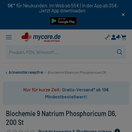
5€*
für Neukunden: Im Web ab 55€ | In der App ab 35€.
Jetzt App downloaden
Arzneimittel rezeptfrei
/
Biochemie 9 Natrium Phosphoricum D6
Nur für kurze Zeit:
Gratis-Versand* ab 19€
Mindestbestellwert!
Biochemie 9 Natrium Phosphoricum D6,
200 St
Produkt bewerten & PlusHerzen sichern