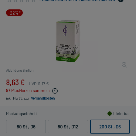
-22%*
Abbildung ähnlich
8,63 €
UVP
11,17 €
87
PlusHerzen sammeln
inkl. MwSt.
zzgl.
Versandkosten
Packungseinheit
Lieferbar
80 St
, D6
80 St
, D12
200 St
, D6