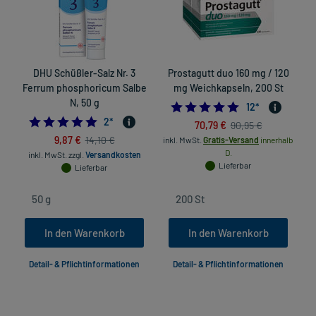
DHU Schüßler-Salz Nr. 3
Prostagutt duo 160 mg / 120
Ferrum phosphoricum Salbe
mg Weichkapseln, 200 St
N, 50 g
4.9166666666666
12
*
5.0
2
*
70,79 €
90,95 €
9,87 €
14,10 €
inkl. MwSt.
Gratis-Versand
innerhalb
D.
inkl. MwSt.
zzgl.
Versandkosten
Lieferbar
Lieferbar
In den Warenkorb
In den Warenkorb
Detail- & Pflichtinformationen
Detail- & Pflichtinformationen