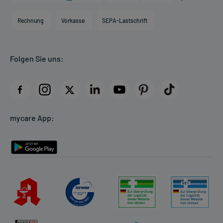
Hilfsmittelbox
Engagement
Direktabrechnung PKV
Rechnung
Vorkasse
SEPA-Lastschrift
Partner
Apotheke vor Ort
Kundenbewertungen
Folgen Sie uns:
AGB
Impressum
Datenschutz
Cookie-Einstellungen
mycare App:
Rückgabe/Widerruf
Barrierefreiheitserklärung