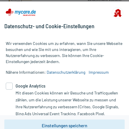
Datenschutz- und Cookie-Einstellungen
Wir verwenden Cookies um zu erfahren, wann Sie unsere Webseite
besuchen und wie Sie mit uns interagieren, um Ihre
Nutzererfahrung zu verbessern. Sie können Ihre Cookie-
Alle Preise gelten inkl. MwSt., ggf. zzgl. Versandkosten
Einstellungen jederzeit ändern.
Informationen auf dieser Website werden ausschließlich für
informative Zwecke zur Verfügung gestellt. Sie ersetzen keinesfalls
Nähere Informationen:
Datenschutzerklärung
Impressum
die Untersuchung und Behandlung durch einen Arzt. Bitte
beachten Sie, dass hierdurch weder Diagnosen gestellt noch
Google Analytics
Therapien eingeleitet werden können. | Diese Webseite benutzt
Mit diesen Cookies können wir Besuche und Trafficquellen
Google Analytics. Lesen Sie bitte dazu die wichtigen Hinweise in
unserer Datenschutzerklärung. Für den Widerruf einer Bestellung
zählen, um die Leistung unserer Webseite zu messen und
nutzen Sie das Formular:
Ihre Nutzererfahrung zu verbessern (Criteo, Google Signals,
Bing Ads Universal Event Tracking, Facebook Pixel,
Vertrag widerrufen
Youtube-Social Plugin).
Einstellungen speichern