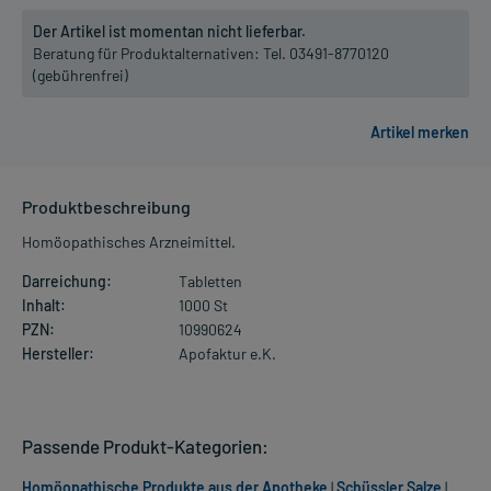
Der Artikel ist momentan nicht lieferbar.
Beratung für Produktalternativen:
Tel. 03491-8770120
(gebührenfrei)
Produktbeschreibung
Homöopathisches Arzneimittel.
Darreichung:
Tabletten
Inhalt:
1000 St
PZN:
10990624
Hersteller:
Apofaktur e.K.
Passende Produkt-Kategorien:
Homöopathische Produkte aus der Apotheke
|
Schüssler Salze
|