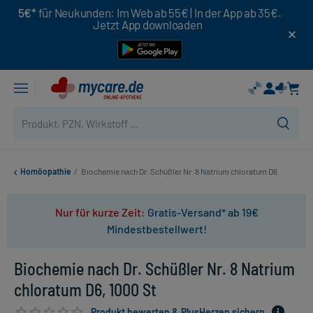
5€*
für Neukunden: Im Web ab 55€ | In der App ab 35€.
Jetzt App downloaden
Homöopathie
/
Biochemie nach Dr. Schüßler Nr. 8 Natrium chloratum D6
Nur für kurze Zeit:
Gratis-Versand* ab 19€
Mindestbestellwert!
Biochemie nach Dr. Schüßler Nr. 8 Natrium
chloratum D6, 1000 St
Produkt bewerten & PlusHerzen sichern