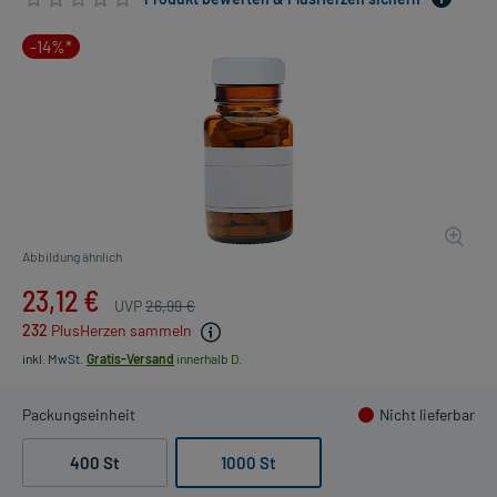
-14%*
Abbildung ähnlich
23,12 €
UVP
26,99 €
232
PlusHerzen sammeln
inkl. MwSt.
Gratis-Versand
innerhalb D.
Packungseinheit
Nicht lieferbar
400 St
1000 St