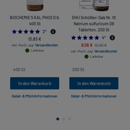
BIOCHEMIE 5 KAL PHOS D 6,
DHU Schüßler-Salz Nr. 10
S
400 St
Natrium sulfuricum D6
A
Tabletten, 200 St
5.0
2
*
4.75
4
*
13,83 €
8,06 €
12,65 €
inkl. MwSt.
zzgl.
Versandkosten
Lieferbar
inkl. MwSt.
zzgl.
Versandkosten
Lieferbar
In den Warenkorb
In den Warenkorb
Detail- & Pflichtinformationen
Detail- & Pflichtinformationen