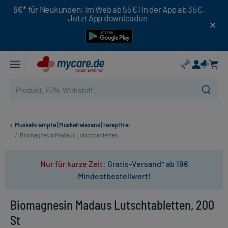
5€*
für Neukunden: Im Web ab 55€ | In der App ab 35€.
Jetzt App downloaden
Muskelkrämpfe (Muskelrelaxans) rezeptfrei
/
Biomagnesin Madaus Lutschtabletten
Nur für kurze Zeit:
Gratis-Versand* ab 19€
Mindestbestellwert!
Biomagnesin Madaus Lutschtabletten, 200
St