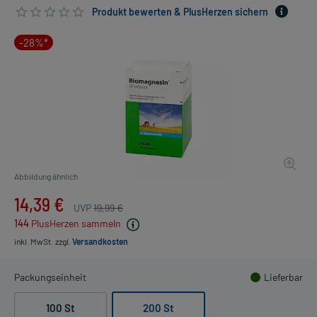
Produkt bewerten & PlusHerzen sichern
-28%*
Abbildung ähnlich
14,39 €
UVP
19,99 €
144
PlusHerzen sammeln
inkl. MwSt.
zzgl.
Versandkosten
Packungseinheit
Lieferbar
100 St
200 St