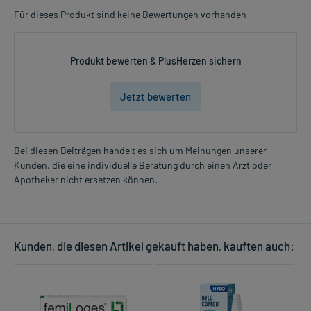
- Neuromuskuläre Störungen durch Magnesiummangel
Für dieses Produkt sind keine Bewertungen vorhanden
Dosierung und Anwendungshinweise:
Jugendliche ab 12 Jahren und Erwachsene
Produkt bewerten & PlusHerzen sichern
4 Lutschtabletten
3-mal täglich
Jetzt bewerten
unabhängig von der Mahlzeit, über den Tag verteilt
Jugendliche ab 12 Jahren und Erwachsene
2-3 Lutschtabletten
Bei diesen Beiträgen handelt es sich um Meinungen unserer
3-mal täglich
Kunden, die eine individuelle Beratung durch einen Arzt oder
Mehr anzeigen
unabhängig von der Mahlzeit, über den Tag verteilt
Apotheker nicht ersetzen können.
Die Gesamtdosis sollte nicht ohne Rücksprache mit einem Arzt
oder Apotheker überschritten werden.
Kunden, die diesen Artikel gekauft haben, kauften auch:
Art der Anwendung?
Lutschen Sie das Arzneimittel langsam oder lassen Sie es im Mund
zergehen.
Dauer der Anwendung?