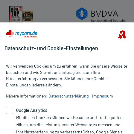
Hilfsstoff
Magnesium stearat
+
Hilfsstoff
Siliciumdioxid, hochdisperses
+
Hilfsstoff
Saccharin natrium
+
Hilfsstoff
Mannitol
+
Hilfsstoff
Vanillin
+
Hilfsstoff
Zitronenöl
+
Datenschutz- und Cookie-Einstellungen
Hilfsstoff
Macrogol 8000
+
insgesamt
Wirkstoff
Magnesium-Ion
42,92 mg
Wir verwenden Cookies um zu erfahren, wann Sie unsere Webseite
Hilfsstoff
Povidon K29-32
+
besuchen und wie Sie mit uns interagieren, um Ihre
Magnesiumhydrogenphosphat-3-
Wirkstoff
265 mg
Nutzererfahrung zu verbessern. Sie können Ihre Cookie-
Alle Preise gelten inkl. MwSt., ggf. zzgl. Versandkosten
Wasser
Einstellungen jederzeit ändern.
Informationen auf dieser Website werden ausschließlich für
Wirkstoff
Magnesium hydrogencitrat-3-Wasser
66 mg
informative Zwecke zur Verfügung gestellt. Sie ersetzen keinesfalls
Nähere Informationen:
Datenschutzerklärung
Impressum
die Untersuchung und Behandlung durch einen Arzt. Bitte
Wirkungsweise:
beachten Sie, dass hierdurch weder Diagnosen gestellt noch
Google Analytics
Therapien eingeleitet werden können. | Diese Webseite benutzt
Google Analytics. Lesen Sie bitte dazu die wichtigen Hinweise in
Mit diesen Cookies können wir Besuche und Trafficquellen
Wichtige Hinweise:
unserer Datenschutzerklärung. Für den Widerruf einer Bestellung
zählen, um die Leistung unserer Webseite zu messen und
Was sollten Sie beachten?
nutzen Sie das Formular:
Ihre Nutzererfahrung zu verbessern (Criteo, Google Signals,