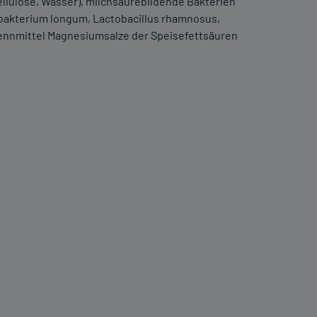
ellulose, Wasser), milchsäurebildende Bakterien
dobakterium longum, Lactobacillus rhamnosus,
rennmittel Magnesiumsalze der Speisefettsäuren