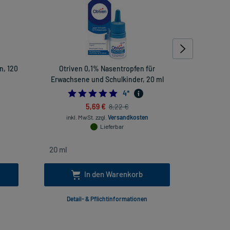
n, 120
Otriven 0,1% Nasentropfen für
Doppelherz
Erwachsene und Schulkinder, 20 ml
inkl
24137931
5.0
4
*
5,69 €
8,22 €
inkl. MwSt.
zzgl.
Versandkosten
Lieferbar
In den Warenkorb
Detail- & Pflichtinformationen
Deta