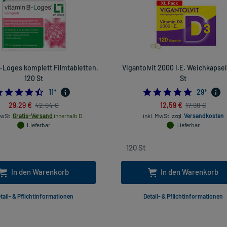
-Loges komplett Filmtabletten,
Vigantolvit 2000 I.E. Weichkapsel
120 St
St
4.454545454545454
4.8965517
11
*
29
*
29,29 €
12,59 €
42,94 €
17,99 €
MwSt.
Gratis-Versand
innerhalb D.
inkl. MwSt.
zzgl.
Versandkosten
Lieferbar
Lieferbar
In den Warenkorb
In den Warenkorb
tail- & Pflichtinformationen
Detail- & Pflichtinformationen