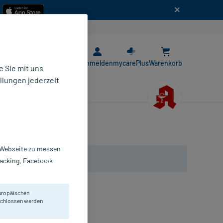
n
E-Rezept App
Anmelden
mycarePlus
Warenkorb
 Sie mit uns
llungen jederzeit
r Webseite zu messen
Tracking, Facebook
uropäischen
chsäurebildenden Bakterien.
eschlossen werden
pseln