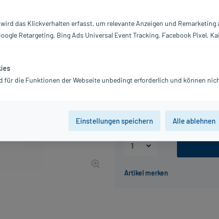
Inhalt:
30
PZN:
10
 wird das Klickverhalten erfasst, um relevante Anzeigen und Remarketing
Hersteller:
b
Google Retargeting, Bing Ads Universal Event Tracking, Facebook Pixel, Ka
13,05 €
UVP
16,95 €
131
Pl
inkl. MwSt.
zzgl.
Versandkosten
kies
d für die Funktionen der Webseite unbedingt erforderlich und können nich
Packungseinheit
15 St
30 St
Einstellungen speichern
Alle ablehnen