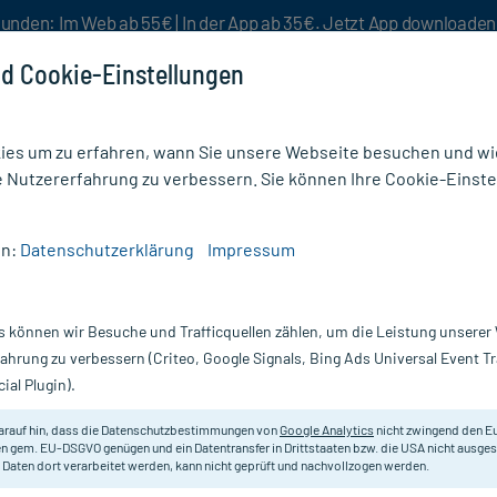
unden: Im Web ab 55€ | In der App ab 35€. Jetzt App downloade
d Cookie-Einstellungen
es um zu erfahren, wann Sie unsere Webseite besuchen und wie
e Nutzererfahrung zu verbessern. Sie können Ihre Cookie-Einste
nlösen
Rezeptur
Aktion %
en:
Datenschutzerklärung
Impressum
rdauung
/
Biomo Aktiv Probiot Kapseln
s können wir Besuche und Trafficquellen zählen, um die Leistung unsere
Nur für kurze Zeit:
Gratis-Versand* ab 19€ Mindestbestellwert!
fahrung zu verbessern (Criteo, Google Signals, Bing Ads Universal Event 
ial Plugin).
 30 St
arauf hin, dass die Datenschutzbestimmungen von
Google Analytics
nicht zwingend den E
Nahrungsergänzungsmittel mit mil
n gem. EU-DSGVO genügen und ein Datentransfer in Drittstaaten bzw. die USA nicht ausg
 Daten dort verarbeitet werden, kann nicht geprüft und nachvollzogen werden.
Darreichung:
Ka