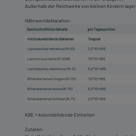
Außerhalb der Reichweite von kleinen Kindern lager
Nährwertdeklaration:
Durchschnittliche Gehalte
pro Tagesportion
milchsäurebildende Bakterien
1 Kapsel
Lactobacillus helveticus (R-52)
2,2*10
KBE
9
Lactococcus lactis (R-1058)
7,5*10
KBE
8
Lactobacillus rhamnosus (R-11)
5,0*10
KBE
8
Bifidobacterium longum (R-175)
7,5*10
KBE
8
Bifidobacterium breve (R-70)
5,0*10
KBE
8
Bifidobacterium bifidum (R-71)
2,5*10
KBE
8
KBE = koloniebildende Einheiten
Zutaten: