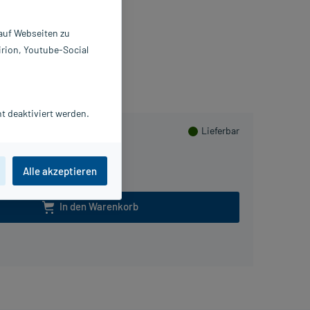
 St
979108
 auf Webseiten zu
iomo pharma GmbH
irion, Youtube-Social
usHerzen sammeln
t deaktiviert werden.
Lieferbar
Alle akzeptieren
In den Warenkorb