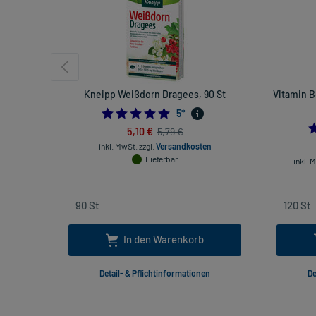
Kneipp Weißdorn Dragees, 90 St
Vitamin B
4.8
5
*
5,10 €
5,79 €
inkl. MwSt.
zzgl.
Versandkosten
Lieferbar
inkl. 
In den Warenkorb
Detail- & Pflichtinformationen
De