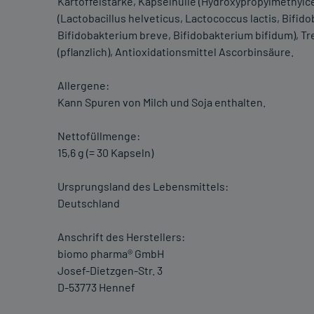
Kartoffelstärke, Kapselhülle (Hydroxypropylmethylc
(Lactobacillus helveticus, Lactococcus lactis, Bifi
Bifidobakterium breve, Bifidobakterium bifidum), T
(pflanzlich), Antioxidationsmittel Ascorbinsäure.
Allergene:
Kann Spuren von Milch und Soja enthalten.
Nettofüllmenge:
15,6 g (= 30 Kapseln)
Ursprungsland des Lebensmittels:
Deutschland
Anschrift des Herstellers:
biomo pharma® GmbH
Josef-Dietzgen-Str. 3
D-53773 Hennef