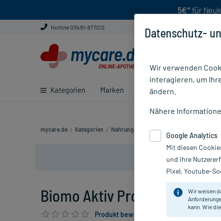
5€*
für Neuk
Hotline 03491-877012
Datenschutz- un
Wir verwenden Cooki
interagieren, um Ihr
Kategorien
Marken
Ratgeber
E-Rezept ei
ändern.
Nähere Information
mycare.de
/
Kategorien
/
Nahrungsergänzung
/
Magen, Darm & Ve
Google Analytics
Mit diesen Cookie
und Ihre Nutzerer
Pixel, Youtube-Soc
Biomo Aktiv Probiot Kapseln,
Wir weisen d
Anforderunge
kann. Wie die
Produkt bewerten & PlusHerzen sichern