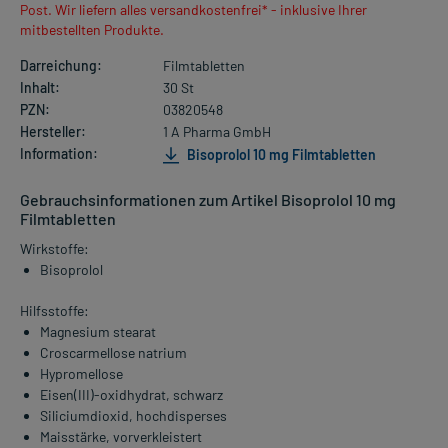
Post. Wir liefern alles versandkostenfrei* - inklusive Ihrer
mitbestellten Produkte.
Darreichung:
Filmtabletten
Inhalt:
30 St
PZN:
03820548
Hersteller:
1 A Pharma GmbH
Information:
Bisoprolol 10 mg Filmtabletten
Gebrauchsinformationen zum Artikel Bisoprolol 10 mg
Filmtabletten
Wirkstoffe:
Bisoprolol
Hilfsstoffe:
Magnesium stearat
Croscarmellose natrium
Hypromellose
Eisen(III)-oxidhydrat, schwarz
Siliciumdioxid, hochdisperses
Maisstärke, vorverkleistert