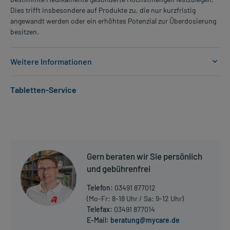
Dies trifft insbesondere auf Produkte zu, die nur kurzfristig
angewandt werden oder ein erhöhtes Potenzial zur Überdosierung
besitzen.
Weitere Informationen
Anwendungsgebiete:
Tabletten-Service
- Bluthochdruck
- Koronare Herzkrankheit (Durchblutungsstörung des
Herzmuskels)
- Herzschwäche
Dosierung und Anwendungshinweise:
Gern beraten wir Sie persönlich
Erwachsene
und gebührenfrei
1/2 Tablette
1-mal täglich
Telefon:
03491 877012
morgens, unabhängig von der Mahlzeit
(Mo-Fr: 8-18 Uhr / Sa: 9-12 Uhr)
Telefax:
03491 877014
Die Gesamtdosis sollte nicht ohne Rücksprache mit einem Arzt
E-Mail:
beratung@mycare.de
Mehr anzeigen
oder Apotheker überschritten werden.