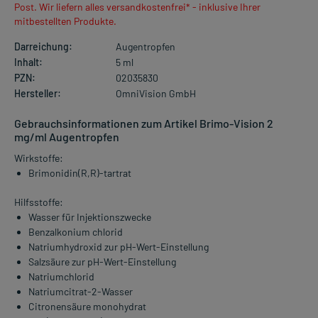
Post. Wir liefern alles versandkostenfrei* - inklusive Ihrer
mitbestellten Produkte.
Darreichung:
Augentropfen
Inhalt:
5 ml
PZN:
02035830
Hersteller:
OmniVision GmbH
Gebrauchsinformationen zum Artikel Brimo-Vision 2
mg/ml Augentropfen
Wirkstoffe:
Brimonidin(R,R)-tartrat
Hilfsstoffe:
Wasser für Injektionszwecke
Benzalkonium chlorid
Natriumhydroxid zur pH-Wert-Einstellung
Salzsäure zur pH-Wert-Einstellung
Natriumchlorid
Natriumcitrat-2-Wasser
Citronensäure monohydrat