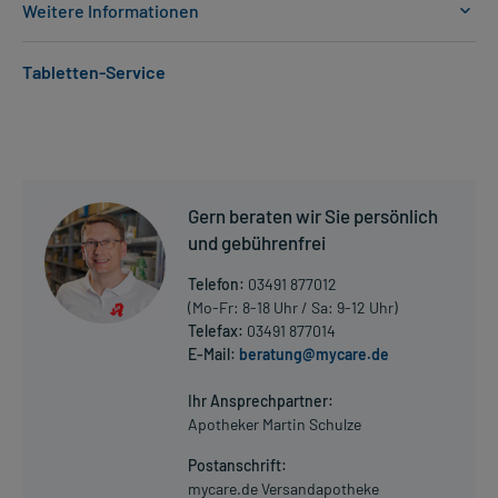
Weitere Informationen
Anwendungsgebiete:
Tabletten-Service
- Erhöhter Augeninnendruck (ohne Augenschäden)
- Glaukom, wie:
- Weitwinkelglaukom
Dosierung und Anwendungshinweise:
Erwachsene
Gern beraten wir Sie persönlich
1 Tropfen
und gebührenfrei
2-mal täglich
im Abstand von 12 Stunden
Telefon:
03491 877012
(Mo-Fr: 8-18 Uhr / Sa: 9-12 Uhr)
Die Gesamtdosis sollte nicht ohne Rücksprache mit einem Arzt
Telefax:
03491 877014
oder Apotheker überschritten werden.
E-Mail:
beratung@mycare.de
Mehr anzeigen
Art der Anwendung?
Ihr Ansprechpartner:
Tropfen Sie das Arzneimittel in den Bindehautsack des betroffenen
Apotheker Martin Schulze
Auges ein. Legen Sie für die Anwendung Ihren Kopf zurück.
Postanschrift:
Schließen Sie nach dem Eintropfen langsam das Auge und drücken
mycare.de Versandapotheke
Sie leicht mit dem Finger auf den Tränenkanal zwischen Nase und