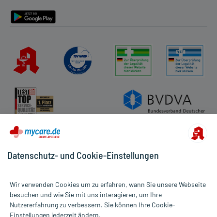
Barrierefreiheitserklärung
Datenschutz- und Cookie-Einstellungen
Wir verwenden Cookies um zu erfahren, wann Sie unsere Webseite
besuchen und wie Sie mit uns interagieren, um Ihre
Nutzererfahrung zu verbessern. Sie können Ihre Cookie-
Alle Preise gelten inkl. MwSt., ggf. zzgl. Versandkosten
Einstellungen jederzeit ändern.
Informationen auf dieser Website werden ausschließlich für