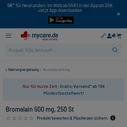
5€*
für Neukunden: Im Web ab 55€ | In der App ab 35€.
Jetzt App downloaden
Nahrungsergänzung
/
Bromelain 500 mg
Nur für kurze Zeit:
Gratis-Versand* ab 19€
Mindestbestellwert!
Bromelain 500 mg, 250 St
Produkt bewerten & PlusHerzen sichern