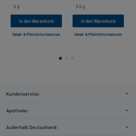
In den Warenkorb
In den Warenkorb
Detail- & Pflichtinformationen
Detail- & Pflichtinformationen
Kundenservice:
Versandkosten
Apotheke:
Zahlungsarten
Ratgeber
Kontakt
Außerhalb Deutschland:
E-Rezept
FAQ