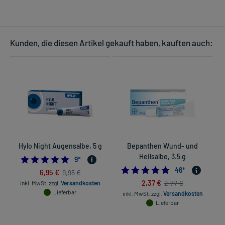
Kunden, die diesen Artikel gekauft haben, kauften auch:
Hylo Night Augensalbe, 5 g
Bepanthen Wund- und
Heilsalbe, 3.5 g
4.777777777777778
9
*
5.0
46
*
6,95 €
9,95 €
2,37 €
2,77 €
inkl. MwSt.
zzgl.
Versandkosten
in
Lieferbar
inkl. MwSt.
zzgl.
Versandkosten
Lieferbar