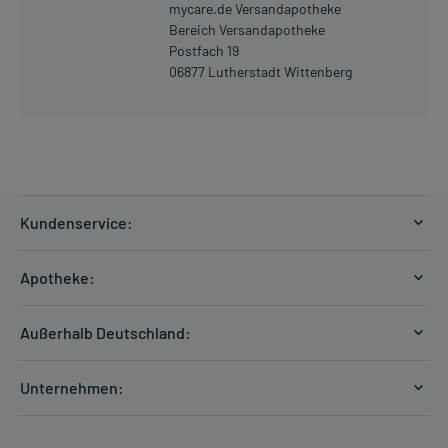
mycare.de Versandapotheke
Bereich Versandapotheke
Postfach 19
06877 Lutherstadt Wittenberg
Kundenservice:
Versandkosten
Apotheke:
Zahlungsarten
Ratgeber
Kontakt
Außerhalb Deutschland:
E-Rezept
FAQ
Versandkosten Schweiz
Papierrezept einlösen
Hilfe
Unternehmen:
Formular anfordern
mycarePlus
Experten-Team
Arzneimittel-Check
Direktbestellung