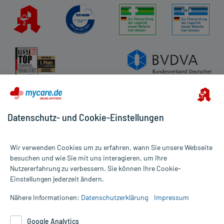
Datenschutz- und Cookie-Einstellungen
Wir verwenden Cookies um zu erfahren, wann Sie unsere Webseite
besuchen und wie Sie mit uns interagieren, um Ihre
Nutzererfahrung zu verbessern. Sie können Ihre Cookie-
Alle Preise gelten inkl. MwSt., ggf. zzgl. Versandkosten
Einstellungen jederzeit ändern.
Informationen auf dieser Website werden ausschließlich für
informative Zwecke zur Verfügung gestellt. Sie ersetzen keinesfalls
Nähere Informationen:
Datenschutzerklärung
Impressum
die Untersuchung und Behandlung durch einen Arzt. Bitte
beachten Sie, dass hierdurch weder Diagnosen gestellt noch
Google Analytics
Therapien eingeleitet werden können. | Diese Webseite benutzt