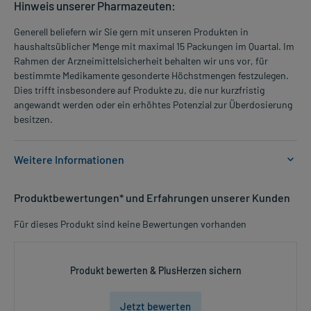
Hinweis unserer Pharmazeuten:
Generell beliefern wir Sie gern mit unseren Produkten in
haushaltsüblicher Menge mit maximal 15 Packungen im Quartal. Im
Rahmen der Arzneimittelsicherheit behalten wir uns vor, für
bestimmte Medikamente gesonderte Höchstmengen festzulegen.
Dies trifft insbesondere auf Produkte zu, die nur kurzfristig
angewandt werden oder ein erhöhtes Potenzial zur Überdosierung
besitzen.
Weitere Informationen
Anwendungsgebiete:
Produktbewertungen* und Erfahrungen unserer Kunden
- Magen-Darm-Krämpfe
Für dieses Produkt sind keine Bewertungen vorhanden
Dosierung und Anwendungshinweise:
Kinder von 6-12 Jahren
1 Tablette
Produkt bewerten & PlusHerzen sichern
3-mal täglich
unabhängig von der Mahlzeit
Jetzt bewerten