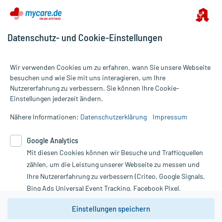
- Austrocknung der Haut
- Niedriger Blutdruck
- Pulsbeschleunigung
Datenschutz- und Cookie-Einstellungen
Bemerken Sie eine Befindlichkeitsstörung oder Veränderung
Für die Produkte der Kategorie Rezeptpflichtige Medikamente
während der Behandlung, wenden Sie sich an Ihren Arzt oder
wurden 38 Bewertungen mit durchschnittlich 4,7 von 5 Sternen
Apotheker.
Wir verwenden Cookies um zu erfahren, wann Sie unsere Webseite
abgegeben.
besuchen und wie Sie mit uns interagieren, um Ihre
Für die Information an dieser Stelle werden vor allem
Nutzererfahrung zu verbessern. Sie können Ihre Cookie-
Alle Preise gelten inkl. MwSt., ggf. zzgl. Versandkosten
Nebenwirkungen berücksichtigt, die bei mindestens einem von
Einstellungen jederzeit ändern.
Informationen auf dieser Website werden ausschließlich für
1.000 behandelten Patienten auftreten.
informative Zwecke zur Verfügung gestellt. Sie ersetzen keinesfalls
Nähere Informationen:
Datenschutzerklärung
Impressum
die Untersuchung und Behandlung durch einen Arzt. Bitte
beachten Sie, dass hierdurch weder Diagnosen gestellt noch
Zusammensetzung:
Google Analytics
Therapien eingeleitet werden können. | Diese Webseite benutzt
Google Analytics. Lesen Sie bitte dazu die wichtigen Hinweise in
Mit diesen Cookies können wir Besuche und Trafficquellen
Wirkstoff
Butylscopolaminiumbromid
10 mg
unserer Datenschutzerklärung. Für den Widerruf einer Bestellung
zählen, um die Leistung unserer Webseite zu messen und
Wirkstoff
Butylscopolaminium-Kation
8,19 mg
nutzen Sie das Formular:
Ihre Nutzererfahrung zu verbessern (Criteo, Google Signals,
Hilfsstoff
Calciumhydrogenphosphat
+
Bing Ads Universal Event Tracking, Facebook Pixel,
Hilfsstoff
Maisstärke
+
Vertrag widerrufen
Youtube-Social Plugin).
Hilfsstoff
Weinsäure
+
Einstellungen speichern
Hilfsstoff
Siliciumdioxid, hochdisperses
+
Wir weisen darauf hin, dass die