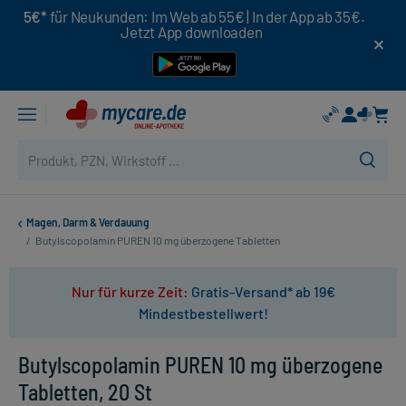
5€*
für Neukunden: Im Web ab 55€ | In der App ab 35€.
Jetzt App downloaden
Magen, Darm & Verdauung
/
Butylscopolamin PUREN 10 mg überzogene Tabletten
Nur für kurze Zeit:
Gratis-Versand* ab 19€
Mindestbestellwert!
Butylscopolamin PUREN 10 mg überzogene
Tabletten, 20 St