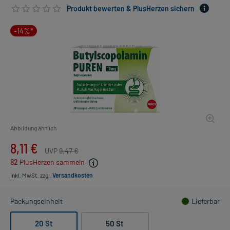
Produkt bewerten & PlusHerzen sichern
-14%*
Abbildung ähnlich
8,11 €
UVP
9,47 €
82
PlusHerzen sammeln
inkl. MwSt.
zzgl.
Versandkosten
Packungseinheit
Lieferbar
20 St
50 St