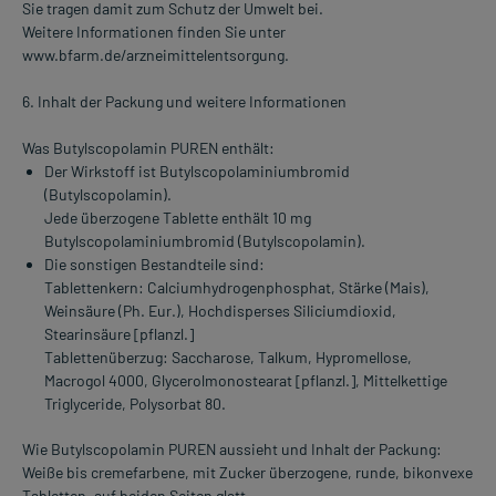
Sie tragen damit zum Schutz der Umwelt bei.
Weitere Informationen finden Sie unter
www.bfarm.de/arzneimittelentsorgung.
6. Inhalt der Packung und weitere Informationen
Was Butylscopolamin PUREN enthält:
Der Wirkstoff ist Butylscopolaminiumbromid
(Butylscopolamin).
Jede überzogene Tablette enthält 10 mg
Butylscopolaminiumbromid (Butylscopolamin).
Die sonstigen Bestandteile sind:
Tablettenkern: Calciumhydrogenphosphat, Stärke (Mais),
Weinsäure (Ph. Eur.), Hochdisperses Siliciumdioxid,
Stearinsäure [pflanzl.]
Tablettenüberzug: Saccharose, Talkum, Hypromellose,
Macrogol 4000, Glycerolmonostearat [pflanzl.], Mittelkettige
Triglyceride, Polysorbat 80.
Wie Butylscopolamin PUREN aussieht und Inhalt der Packung:
Weiße bis cremefarbene, mit Zucker überzogene, runde, bikonvexe
Tabletten, auf beiden Seiten glatt.