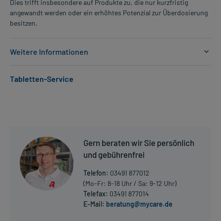
Dies trifft insbesondere auf Produkte zu, die nur kurzfristig
angewandt werden oder ein erhöhtes Potenzial zur Überdosierung
besitzen.
Weitere Informationen
Anwendungsgebiete:
Tabletten-Service
- Leichte bis mittelschwere Schuppenflechte (Psoriasis)
Dosierung und Anwendungshinweise:
Erwachsene
dünn
1-2mal täglich
Gern beraten wir Sie persönlich
morgens, evtl. auch abends
und gebührenfrei
Erwachsene
Telefon:
03491 877012
dünn
(Mo-Fr: 8-18 Uhr / Sa: 9-12 Uhr)
1-mal täglich
Telefax:
03491 877014
morgens bzw. abends
E-Mail:
beratung@mycare.de
Mehr anzeigen