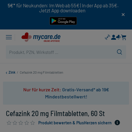
5€*
für Neukunden: Im Web ab 55€ | In der App ab 35€.
Jetzt App downloaden
Zink
/
Cefazink 20 mg Filmtabletten
Nur für kurze Zeit:
Gratis-Versand* ab 19€
Mindestbestellwert!
Cefazink 20 mg Filmtabletten, 60 St
Produkt bewerten & PlusHerzen sichern