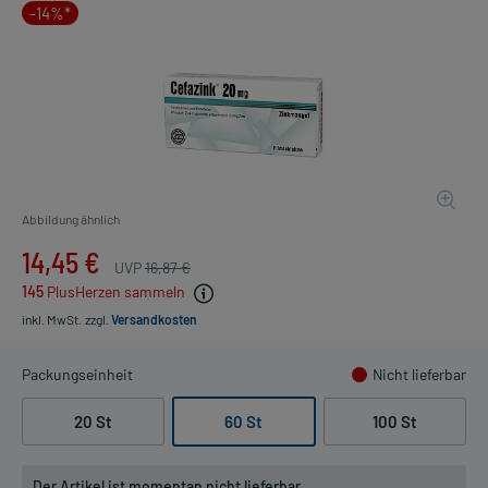
-14%*
Abbildung ähnlich
14,45 €
UVP
16,87 €
145
PlusHerzen sammeln
inkl. MwSt.
zzgl.
Versandkosten
Packungseinheit
Nicht lieferbar
20 St
60 St
100 St
Der Artikel ist momentan nicht lieferbar.