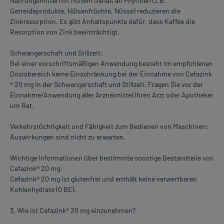
Nahrungsmittel mit hohem Gehalt an Phytinen (z.B.
Getreideprodukte, Hülsenfrüchte, Nüsse) reduzieren die
Zinkresorption. Es gibt Anhaltspunkte dafür, dass Kaffee die
Resorption von Zink beeinträchtigt.
Schwangerschaft und Stillzeit:
Bei einer vorschriftsmäßigen Anwendung besteht im empfohlenen
Dosisbereich keine Einschränkung bei der Einnahme von Cefazink
® 20 mg in der Schwangerschaft und Stillzeit. Fragen Sie vor der
Einnahme/Anwendung aller Arzneimittel Ihren Arzt oder Apotheker
um Rat.
Verkehrstüchtigkeit und Fähigkeit zum Bedienen von Maschinen:
Auswirkungen sind nicht zu erwarten.
Wichtige Informationen über bestimmte sonstige Bestandteile von
Cefazink® 20 mg:
Cefazink® 20 mg ist glutenfrei und enthält keine verwertbaren
Kohlenhydrate (0 BE).
3. Wie ist Cefazink® 20 mg einzunehmen?