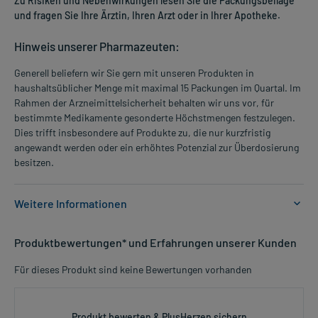
Zu Risiken und Nebenwirkungen lesen Sie die Packungsbeilage
und fragen Sie Ihre Ärztin, Ihren Arzt oder in Ihrer Apotheke.
Hinweis unserer Pharmazeuten:
Generell beliefern wir Sie gern mit unseren Produkten in
haushaltsüblicher Menge mit maximal 15 Packungen im Quartal. Im
Rahmen der Arzneimittelsicherheit behalten wir uns vor, für
bestimmte Medikamente gesonderte Höchstmengen festzulegen.
Dies trifft insbesondere auf Produkte zu, die nur kurzfristig
angewandt werden oder ein erhöhtes Potenzial zur Überdosierung
besitzen.
Weitere Informationen
Anwendungsgebiete:
Produktbewertungen* und Erfahrungen unserer Kunden
- Zinkmangel
- Vorbeugung gegen Zinkmangel bei Einnahme bestimmter
Für dieses Produkt sind keine Bewertungen vorhanden
Arzneimitteln (z.B. Penicillamin)
Dosierung und Anwendungshinweise:
Produkt bewerten & PlusHerzen sichern