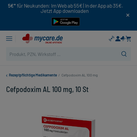
5€*
für Neukunden: Im Web ab 55€ | In der App ab 35€.
Jetzt App downloaden
Rezeptpflichtige Medikamente
/
Cefpodoxim AL 100 mg
Cefpodoxim AL 100 mg, 10 St