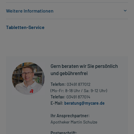
Weitere Informationen
Anwendungsgebiete:
Tabletten-Service
- Bakterieninfektionen, wie:
- Bakterieninfektionen der Atemwege, wie:
- Bronchitis, in der akuten Phase
- Lungenentzündung
- Akute Verschlechterung einer chronischen Bronchitis
(bakteriell)
Gern beraten wir Sie persönlich
- Bakterieninfektionen des Hals-Nasen-Ohren-Bereichs, wie:
- Lungenentzündung
und gebührenfrei
- Rachenentzündung (Pharyngitis)
Telefon:
03491 877012
- Bakterieninfektionen des Hals-Nasen-Ohren-Bereichs, wie:
(Mo-Fr: 8-18 Uhr / Sa: 9-12 Uhr)
- Mandelentzündung (Tonsillitis)
Telefax:
03491 877014
- Rachenentzündung (Pharyngitis)
E-Mail:
beratung@mycare.de
- Nasennebenhöhlenentzündung (Sinusitis)
Mehr anzeigen
- Mandelentzündung (Tonsillitis)
Ihr Ansprechpartner:
- Bakterieninfektion der Harnwege, wie:
Apotheker Martin Schulze
- Nasennebenhöhlenentzündung (Sinusitis)
- Harnblasenentzündung der Frau
Postanschrift: