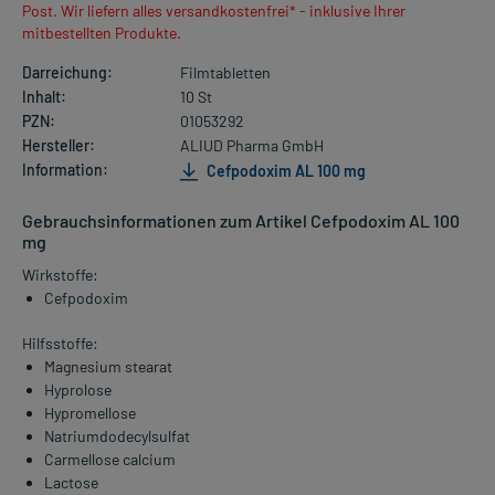
Post. Wir liefern alles versandkostenfrei* - inklusive Ihrer
mitbestellten Produkte.
Darreichung:
Filmtabletten
Inhalt:
10 St
PZN:
01053292
Hersteller:
ALIUD Pharma GmbH
Information:
Cefpodoxim AL 100 mg
Gebrauchsinformationen zum Artikel Cefpodoxim AL 100
mg
Wirkstoffe:
Cefpodoxim
Hilfsstoffe:
Magnesium stearat
Hyprolose
Hypromellose
Natriumdodecylsulfat
Carmellose calcium
Lactose