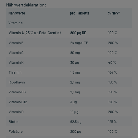
Nährwertdeklaration:
Nährwerte
pro Tablette
% NRV*
Vitamine
Vitamin A (25 % als Beta-Carotin)
800 µg RE
100 %
Vitamin E
24 mg α-TE
200 %
Vitamin C
80 mg
100 %
Vitamin K
30 µg
40 %
Thiamin
1,8 mg
164 %
Riboflavin
2,1 mg
150 %
Vitamin B6
2,1 mg
150 %
Vitamin B12
3 µg
120 %
Vitamin D
10 µg
200 %
Biotin
62,5 µg
125 %
Folsäure
200 µg
100 %