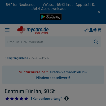
5€*
für Neukunden: Im Web ab 55€ | In der App ab 35€.
Jetzt App downloaden
Empfängnishilfe
/
Centrum Für Ihn
Nur für kurze Zeit:
Gratis-Versand* ab 19€
Mindestbestellwert!
Centrum Für Ihn, 30 St
5.0
1 Kundenbewertung*