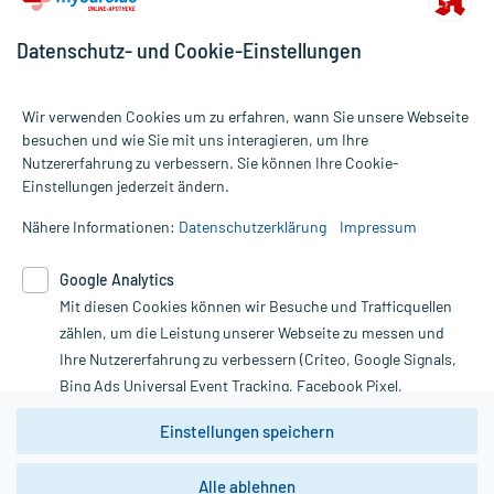
Datenschutz- und Cookie-Einstellungen
Wir verwenden Cookies um zu erfahren, wann Sie unsere Webseite
besuchen und wie Sie mit uns interagieren, um Ihre
Nutzererfahrung zu verbessern. Sie können Ihre Cookie-
Alle Preise gelten inkl. MwSt., ggf. zzgl. Versandkosten
Einstellungen jederzeit ändern.
Informationen auf dieser Website werden ausschließlich für
informative Zwecke zur Verfügung gestellt. Sie ersetzen keinesfalls
Nähere Informationen:
Datenschutzerklärung
Impressum
die Untersuchung und Behandlung durch einen Arzt. Bitte
beachten Sie, dass hierdurch weder Diagnosen gestellt noch
Google Analytics
Therapien eingeleitet werden können. | Diese Webseite benutzt
Mit diesen Cookies können wir Besuche und Trafficquellen
Google Analytics. Lesen Sie bitte dazu die wichtigen Hinweise in
unserer Datenschutzerklärung. Für den Widerruf einer Bestellung
zählen, um die Leistung unserer Webseite zu messen und
nutzen Sie das Formular:
Ihre Nutzererfahrung zu verbessern (Criteo, Google Signals,
Bing Ads Universal Event Tracking, Facebook Pixel,
Vertrag widerrufen
Youtube-Social Plugin).
Einstellungen speichern
Wir weisen darauf hin, dass die
Datenschutzbestimmungen von
Google Analytics
nicht
Alle ablehnen
*Hinweise zu unseren Aktionen und Bewertungen
zwingend den Europäischen Anforderungen gem. EU-