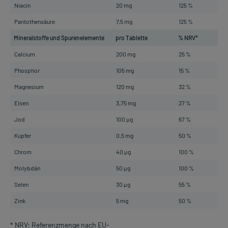
Niacin
20 mg
125 %
Pantothensäure
7,5 mg
125 %
Mineralstoffe und Spurenelemente
pro Tablette
% NRV*
Calcium
200 mg
25 %
Phosphor
105 mg
15 %
Magnesium
120 mg
32 %
Eisen
3,75 mg
27 %
Jod
100 µg
67 %
Kupfer
0,5 mg
50 %
Chrom
40 µg
100 %
Molybdän
50 µg
100 %
Selen
30 µg
55 %
Zink
5 mg
50 %
* NRV: Referenzmenge nach EU-