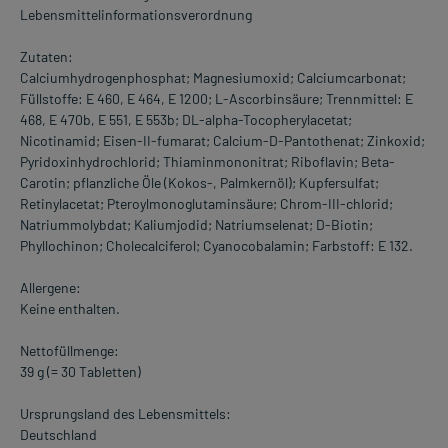
Lebensmittelinformationsverordnung
Zutaten:
Calciumhydrogenphosphat; Magnesiumoxid; Calciumcarbonat;
Füllstoffe: E 460, E 464, E 1200; L-Ascorbinsäure; Trennmittel: E
468, E 470b, E 551, E 553b; DL-alpha-Tocopherylacetat;
Nicotinamid; Eisen-II-fumarat; Calcium-D-Pantothenat; Zinkoxid;
Pyridoxinhydrochlorid; Thiaminmononitrat; Riboflavin; Beta-
Carotin; pflanzliche Öle (Kokos-, Palmkernöl); Kupfersulfat;
Retinylacetat; Pteroylmonoglutaminsäure; Chrom-III-chlorid;
Natriummolybdat; Kaliumjodid; Natriumselenat; D-Biotin;
Phyllochinon; Cholecalciferol; Cyanocobalamin; Farbstoff: E 132.
Allergene:
Keine enthalten.
Nettofüllmenge:
39 g (= 30 Tabletten)
Ursprungsland des Lebensmittels:
Deutschland