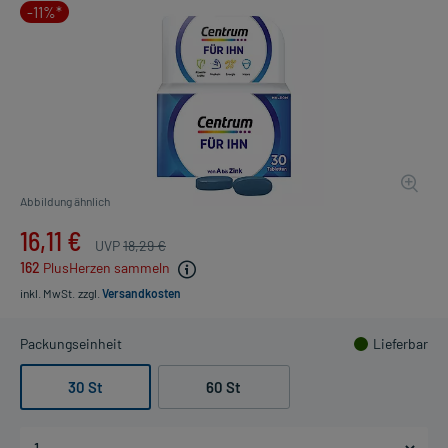
-11%*
Abbildung ähnlich
16,11 €
UVP
18,29 €
162
PlusHerzen sammeln
inkl. MwSt.
zzgl.
Versandkosten
Packungseinheit
Lieferbar
30 St
60 St