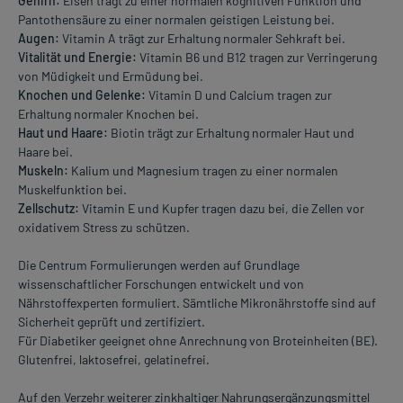
Gehirn:
Eisen trägt zu einer normalen kognitiven Funktion und
Pantothensäure zu einer normalen geistigen Leistung bei.
Augen:
Vitamin A trägt zur Erhaltung normaler Sehkraft bei.
Vitalität und Energie:
Vitamin B6 und B12 tragen zur Verringerung
von Müdigkeit und Ermüdung bei.
Knochen und Gelenke:
Vitamin D und Calcium tragen zur
Erhaltung normaler Knochen bei.
Haut und Haare:
Biotin trägt zur Erhaltung normaler Haut und
Haare bei.
Muskeln:
Kalium und Magnesium tragen zu einer normalen
Muskelfunktion bei.
Zellschutz:
Vitamin E und Kupfer tragen dazu bei, die Zellen vor
oxidativem Stress zu schützen.
Die Centrum Formulierungen werden auf Grundlage
wissenschaftlicher Forschungen entwickelt und von
Nährstoffexperten formuliert. Sämtliche Mikronährstoffe sind auf
Sicherheit geprüft und zertifiziert.
Für Diabetiker geeignet ohne Anrechnung von Broteinheiten (BE).
Glutenfrei, laktosefrei, gelatinefrei.
Auf den Verzehr weiterer zinkhaltiger Nahrungsergänzungsmittel