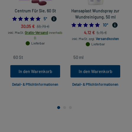
Centrum Für Sie, 60 St
Hansaplast Wundspray zur
Wundreinigung, 50 ml
5.0
5
*
5.0
10
*
30,05 €
33,79 €
4,12 €
5,15 €
inkl. MwSt.
Gratis-Versand
innerhalb
D.
inkl. MwSt.
zzgl.
Versandkosten
Lieferbar
Lieferbar
In den Warenkorb
In den Warenkorb
Detail- & Pflichtinformationen
Detail- & Pflichtinformationen