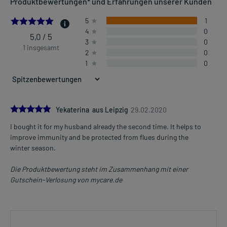
Produktbewertungen* und Erfahrungen unserer Kunden
5.0
5
1
4
0
5,0 / 5
3
0
1 insgesamt
2
0
1
0
5.0
Yekaterina aus Leipzig
29.02.2020
I bought it for my husband already the second time. It helps to
improve immunity and be protected from flues during the
winter season.
Die Produktbewertung steht im Zusammenhang mit einer
Gutschein-Verlosung von mycare.de