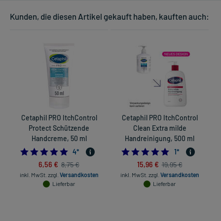
Kunden, die diesen Artikel gekauft haben, kauften auch:
Cetaphil PRO ItchControl
Cetaphil PRO ItchControl
Protect Schützende
Clean Extra milde
Handcreme, 50 ml
Handreinigung, 500 ml
5.0
5.0
4
*
1
*
6,56 €
15,96 €
8,75 €
19,95 €
inkl. MwSt.
zzgl.
Versandkosten
inkl. MwSt.
zzgl.
Versandkosten
Lieferbar
Lieferbar