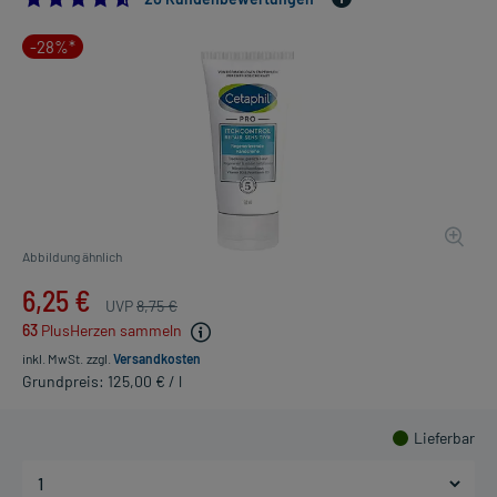
-28%*
Abbildung ähnlich
6,25 €
UVP
8,75 €
63
PlusHerzen sammeln
inkl. MwSt.
zzgl.
Versandkosten
Grundpreis: 125,00 € / l
Lieferbar