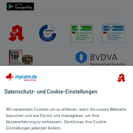
Datenschutz- und Cookie-Einstellungen
Wir verwenden Cookies um zu erfahren, wann Sie unsere Webseite
besuchen und wie Sie mit uns interagieren, um Ihre
Nutzererfahrung zu verbessern. Sie können Ihre Cookie-
Alle Preise gelten inkl. MwSt., ggf. zzgl. Versandkosten
Einstellungen jederzeit ändern.
Informationen auf dieser Website werden ausschließlich für