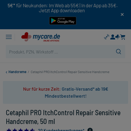
5€*
für Neukunden: Im Web ab 55€ | In der App ab 35€.
Jetzt App downloaden
Handcreme
/
Cetaphil PRO ItchControl Repair Sensitive Handcreme
Nur für kurze Zeit:
Gratis-Versand* ab 19€
Mindestbestellwert!
Cetaphil PRO ItchControl Repair Sensitive
Handcreme, 50 ml
4.6
20 Kundenbewertungen*