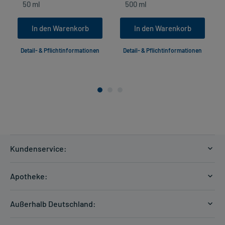
In den Warenkorb
In den Warenkorb
Detail- & Pflichtinformationen
Detail- & Pflichtinformationen
Kundenservice:
Versandkosten
Apotheke:
Zahlungsarten
Ratgeber
Kontakt
Außerhalb Deutschland:
E-Rezept
FAQ
Versandkosten Schweiz