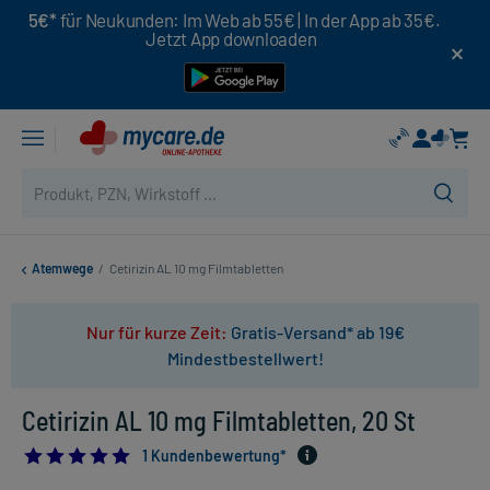
5€*
für Neukunden: Im Web ab 55€ | In der App ab 35€.
Jetzt App downloaden
Atemwege
/
Cetirizin AL 10 mg Filmtabletten
Nur für kurze Zeit:
Gratis-Versand* ab 19€
Mindestbestellwert!
Cetirizin AL 10 mg Filmtabletten, 20 St
5.0
1 Kundenbewertung*