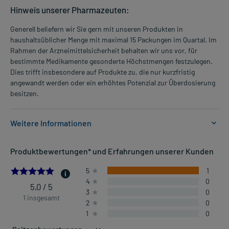
Hinweis unserer Pharmazeuten:
Generell beliefern wir Sie gern mit unseren Produkten in
haushaltsüblicher Menge mit maximal 15 Packungen im Quartal. Im
Rahmen der Arzneimittelsicherheit behalten wir uns vor, für
bestimmte Medikamente gesonderte Höchstmengen festzulegen.
Dies trifft insbesondere auf Produkte zu, die nur kurzfristig
angewandt werden oder ein erhöhtes Potenzial zur Überdosierung
besitzen.
Weitere Informationen
Anwendungsgebiete:
Produktbewertungen* und Erfahrungen unserer Kunden
- Allergischer Schnupfen, z.B. Heuschnupfen
- Nesselausschlag
5.0
5
1
4
0
5,0 / 5
3
0
Dosierung und Anwendungshinweise:
1 insgesamt
2
0
Kinder von 6-12 Jahren
1
0
1/2 Tablette
2-mal täglich