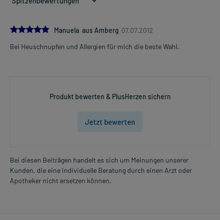
abends, unabhängig von der Mahlzeit
Jugendliche ab 12 Jahren und Erwachsene
5.0
Manuela aus Amberg
07.07.2012
1 Tablette
Bei Heuschnupfen und Allergien für mich die beste Wahl.
1-mal täglich
Mehr anzeigen
abends, unabhängig von der Mahlzeit
Die Gesamtdosis sollte nicht ohne Rücksprache mit einem Arzt
oder Apotheker überschritten werden.
Produkt bewerten & PlusHerzen sichern
Art der Anwendung?
Nehmen Sie das Arzneimittel unzerkaut mit Flüssigkeit (z.B. 1 Glas
Jetzt bewerten
Wasser) ein.
Dauer der Anwendung?
Bei diesen Beiträgen handelt es sich um Meinungen unserer
Die Anwendungsdauer richtet sich nach der Art der Beschwerden
Kunden, die eine individuelle Beratung durch einen Arzt oder
und/oder dem Verlauf der Erkrankung. Fragen Sie dazu im
Apotheker nicht ersetzen können.
Zweifelsfalle Ihren Arzt oder Apotheker.
Überdosierung?
Bei einer Überdosierung kann es unter anderem zu Durchfall,