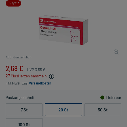
-24%*
Abbildung ähnlich
2,68 €
UVP
3,55 €
27
PlusHerzen sammeln
inkl. MwSt.
zzgl.
Versandkosten
Packungseinheit
Lieferbar
7 St
20 St
50 St
100 St